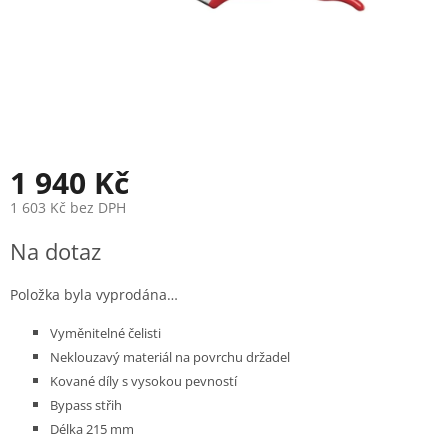
1 940 Kč
1 603 Kč bez DPH
Měrná
Na dotaz
cena:
Položka byla vyprodána…
Vyměnitelné čelisti
Neklouzavý materiál na povrchu držadel
Kované díly s vysokou pevností
Bypass střih
Délka 215 mm