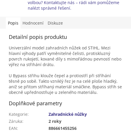
volbou? Kontaktujte nás – rádi vám pomůžeme
nalézt správné řešení.
Popis
Hodnocení
Diskuze
Detailní popis produktu
Univerzální model zahradních nůžek od STIHL. Mezi
hlavní výhody patří vyměnitelné čelisti, protiskluzný
povrch rukojetí, kované díly s mimořádnou pevností nebo
výřez na střihání drátu.
U Bypass střihu klouže čepel a protiostří při stříhání
těsně po sobě. Takto vzniklý řez je na celé ploše hladký,
aniž se přitom stříhaný materiál smáčkne. Bypass střih se
obecně upřednostňuje u zeleného materiálu.
Doplňkové parametry
Kategorie
:
Zahradnické nůžky
Záruka
:
2 roky
EAN
:
886661455256