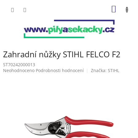
Přejít
NÁKUP
na
obsah
KOŠÍK
Zahradní nůžky STIHL FELCO F2
ST70242000013
Průměrné
Neohodnoceno
Podrobnosti hodnocení
Značka:
STIHL
hodnocení
produktu
je
0,0
z
5
hvězdiček.