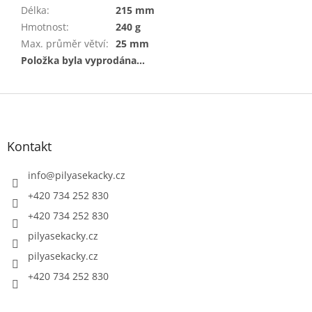
Délka
:
215 mm
Hmotnost
:
240 g
Max. průměr větví
:
25 mm
Položka byla vyprodána…
Z
á
p
a
Kontakt
t
í
info
@
pilyasekacky.cz
+420 734 252 830
+420 734 252 830
pilyasekacky.cz
pilyasekacky.cz
+420 734 252 830