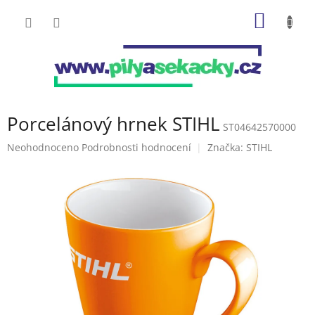
Přejít
NÁKUP
na
obsah
KOŠÍK
Porcelánový hrnek STIHL
ST04642570000
Průměrné
Neohodnoceno
Podrobnosti hodnocení
Značka:
STIHL
hodnocení
produktu
je
0,0
z
5
hvězdiček.