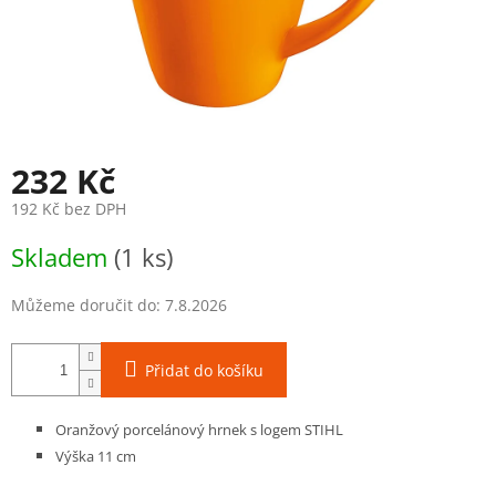
232 Kč
192 Kč bez DPH
Měrná
Skladem
(1 ks)
cena:
Můžeme doručit do:
7.8.2026
Přidat do košíku
Oranžový porcelánový hrnek s logem STIHL
Výška 11 cm