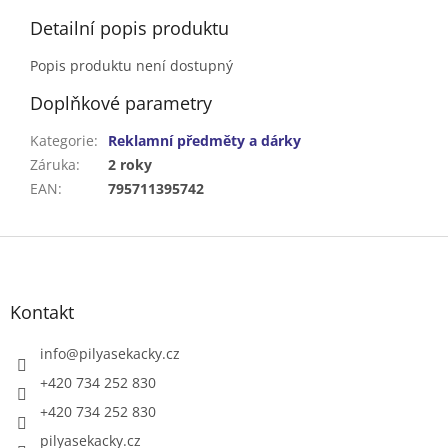
Detailní popis produktu
Popis produktu není dostupný
Doplňkové parametry
Kategorie
:
Reklamní předměty a dárky
Záruka
:
2 roky
EAN
:
795711395742
Z
á
p
a
Kontakt
t
í
info
@
pilyasekacky.cz
+420 734 252 830
+420 734 252 830
pilyasekacky.cz