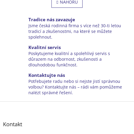
l
NAHORU
n
á
k
o
d
v
a
Tradice nás zavazuje
á
c
Jsme česká rodinná firma s více než 30-ti letou
n
í
tradicí a zkušenostmi, na které se můžete
í
p
spolehnout.
r
v
Kvalitní servis
k
Poskytujeme kvalitní a spolehlivý servis s
y
důrazem na odbornost, zkušenosti a
v
dlouhodobou funkčnost.
ý
Kontaktujte nás
p
i
Potřebujete radu nebo si nejste jistí správnou
s
volbou? Kontaktujte nás – rádi vám pomůžeme
u
nalézt správné řešení.
Z
á
p
a
Kontakt
t