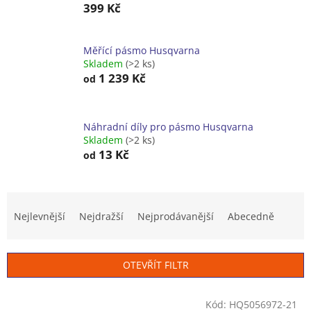
399 Kč
Měřící pásmo Husqvarna
Skladem
(>2 ks)
1 239 Kč
od
Náhradní díly pro pásmo Husqvarna
Skladem
(>2 ks)
13 Kč
od
Ř
a
Nejlevnější
Nejdražší
Nejprodávanější
Abecedně
z
e
n
OTEVŘÍT FILTR
í
p
V
r
Kód:
HQ5056972-21