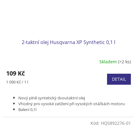
2-taktní olej Husqvarna XP Synthetic 0,1 l
Skladem
(>2 ks)
109 Kč
DETAIL
Měrná
1 090 Kč / 1 l
cena:
Nový plně syntetický dvoutaktní olej
Vhodný pro vysoké zatížení při vysokých otáčkách motoru
Balení 0,1l
Kód:
HQ5892276-01