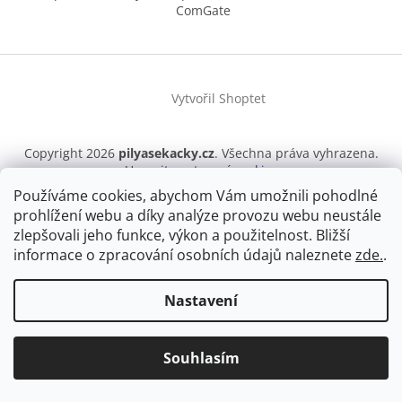
ComGate
Vytvořil Shoptet
Copyright 2026
pilyasekacky.cz
. Všechna práva vyhrazena.
Upravit nastavení cookies
Používáme cookies, abychom Vám umožnili pohodlné
prohlížení webu a díky analýze provozu webu neustále
×
zlepšovali jeho funkce, výkon a použitelnost.
Bližší
Splátková kalkulačka ESSOX
informace o zpracování osobních údajů naleznete
zde.
.
Nastavení
Souhlasím