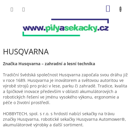
Přejít
NÁKUP
na
obsah
KOŠÍK
HUSQVARNA
Značka Husqvarna – zahradní a lesní technika
Tradiční švédská společnost Husqvarna započala svou dráhu již
v roce 1689. Husqvarna je inovátorem a světovou autoritou ve
výrobě strojů pro práci v lese, parku či zahradě. Tradice, kvalita
a špičkové inovace především v oblasti akumulátorových a
robotických řešení ve jménu vysokého výkonu, ergonomie a
péče o životní prostředí.
HOBBYTECH, spol. s r.o. s hrdostí nabízí sekačky na trávu
značky Husqvarna, robotické sekačky Husqvarna Automower®,
akumulátorové výrobky a další sortiment.