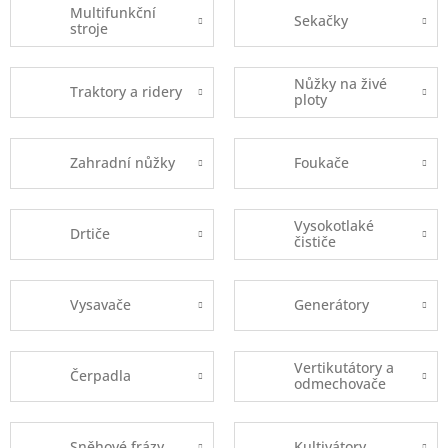
Multifunkční
Sekačky
stroje
Nůžky na živé
Traktory a ridery
ploty
Zahradní nůžky
Foukače
Vysokotlaké
Drtiče
čističe
Vysavače
Generátory
Vertikutátory a
Čerpadla
odmechovače
Sněhové frázy
Kultivátory