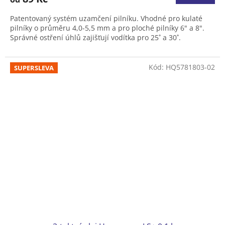
je
4,0
Patentovaný systém uzamčení pilníku. Vhodné pro kulaté
z
pilníky o průměru 4,0-5,5 mm a pro ploché pilníky 6" a 8".
5
Správné ostření úhlů zajišťují vodítka pro 25˚ a 30˚.
hvězdiček.
Kód:
HQ5781803-02
SUPERSLEVA