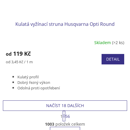
Kulatá vyžínací struna Husqvarna Opti Round
Skladem
(>2 ks)
119 Kč
od
DETAIL
Měrná
od 3,45 Kč / 1 m
cena:
Kulatý profil
Dobrý řezný výkon
Odolná proti opotřebení
Vhodná pro všechny strunové hlavy
NAČÍST 18 DALŠÍCH
S
1
56
t
O
r
1003
položek celkem
v
á