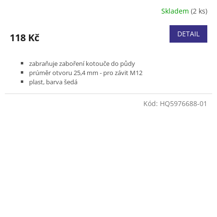
Skladem
(2 ks)
DETAIL
118 Kč
zabraňuje zaboření kotouče do půdy
prúměr otvoru 25,4 mm - pro závit M12
plast, barva šedá
Kód:
HQ5976688-01