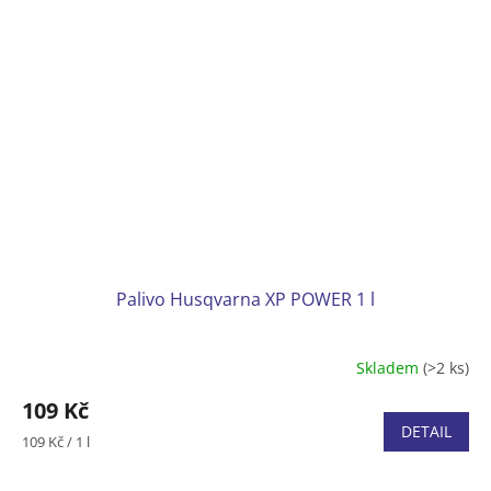
Palivo Husqvarna XP POWER 1 l
Skladem
(>2 ks)
109 Kč
DETAIL
Měrná
109 Kč / 1 l
cena: