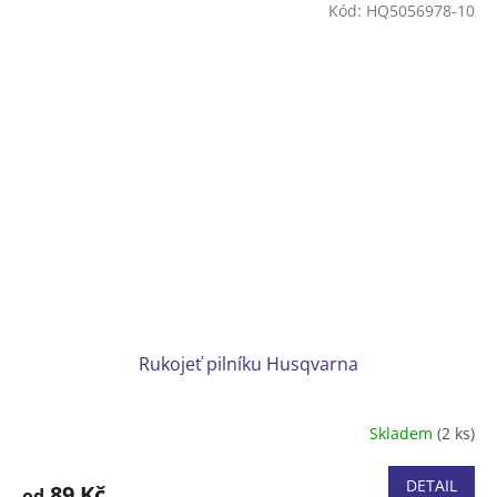
Kód:
HQ5056978-10
Rukojeť pilníku Husqvarna
Skladem
(2 ks)
Průměrné
hodnocení
produktu
DETAIL
89 Kč
od