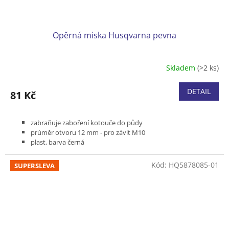
Opěrná miska Husqvarna pevna
Skladem
(>2 ks)
DETAIL
81 Kč
zabraňuje zaboření kotouče do půdy
prúměr otvoru 12 mm - pro závit M10
plast, barva černá
Kód:
HQ5878085-01
SUPERSLEVA