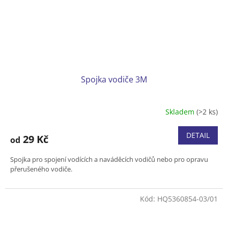
Spojka vodiče 3M
Skladem
(>2 ks)
DETAIL
29 Kč
od
Spojka pro spojení vodících a naváděcích vodičů nebo pro opravu
přerušeného vodiče.
Kód:
HQ5360854-03/01