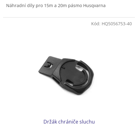
5,0
Náhradní díly pro 15m a 20m pásmo Husqvarna
z
5
hvězdiček.
Kód:
HQ5056753-40
Držák chrániče sluchu