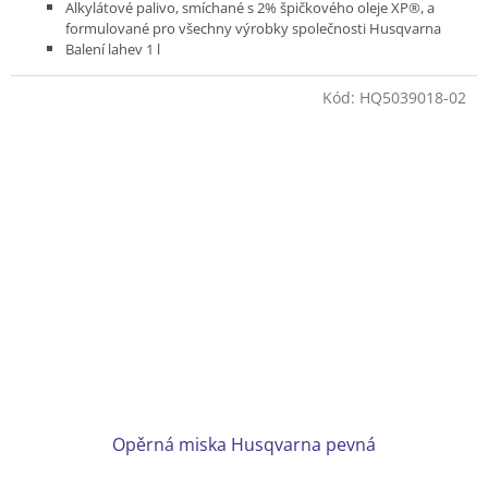
Alkylátové palivo, smíchané s 2% špičkového oleje XP®, a
formulované pro všechny výrobky společnosti Husqvarna
Balení lahev 1 l
Pouze osobní odběr na jedné z našich kamenných prodejen.
Kód:
HQ5039018-02
Opěrná miska Husqvarna pevná