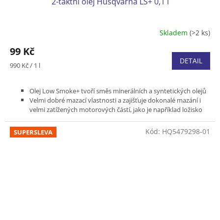
2-taktní olej Husqvarna LS+ 0,1 l
Skladem
(>2 ks)
99 Kč
DETAIL
Měrná
990 Kč / 1 l
cena:
Olej Low Smoke+ tvoří směs minerálních a syntetických olejů
Velmi dobré mazací vlastnosti a zajišťuje dokonalé mazání i
velmi zatížených motorových částí, jako je například ložisko
ojnice
Balení 0,1l
Kód:
HQ5479298-01
SUPERSLEVA