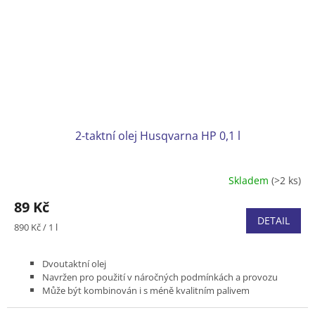
2-taktní olej Husqvarna HP 0,1 l
Skladem
(>2 ks)
89 Kč
DETAIL
Měrná
890 Kč / 1 l
cena:
Dvoutaktní olej
Navržen pro použití v náročných podmínkách a provozu
Může být kombinován i s méně kvalitním palivem
Balení 0,1 l