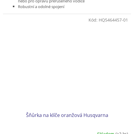
nebo pro opravu přerušeného vodiče
Robustní a odolné spojení
Spolehlivá ochrana proti vlhkosti
Kód:
HQ5464457-01
Šňůrka na klíče oranžová Husqvarna
Skladem
(>2 ks)