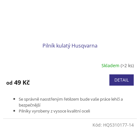
Pilník kulatý Husqvarna
Skladem
(>2 ks)
DETAIL
49 Kč
od
Se správně naostřeným řetězem bude vaše práce lehčí a
bezpečnější
Pilníky vyrobeny z vysoce kvalitní oceli
O 20% vyšší účinnost broušení a delší životnost
Baleno v krabičce po 12 kusech
Kód:
HQ5310177-14