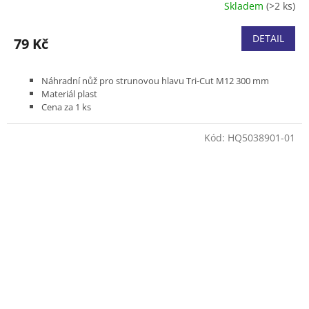
Skladem
(>2 ks)
DETAIL
79 Kč
Náhradní nůž pro strunovou hlavu Tri-Cut M12 300 mm
Materiál plast
Cena za 1 ks
Kód:
HQ5038901-01