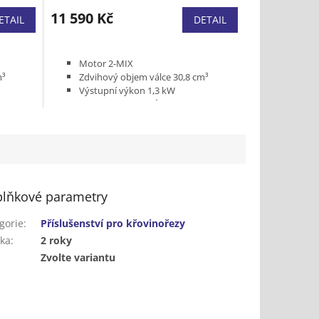
hodnocení
produktu
11 590 Kč
ETAIL
DETAIL
je
5,0
z
Motor 2-MIX
5
m³
Zdvihový objem válce 30,8 cm³
hvězdiček.
Výstupní výkon 1,3 kW
Výbava vyžínací nůž 250-3
ho
Hmotnost (bez paliva, řezného
nástroje a krytu ) 6,3 kg
lňkové parametry
gorie
:
Příslušenství pro křovinořezy
ka
:
2 roky
:
Zvolte variantu