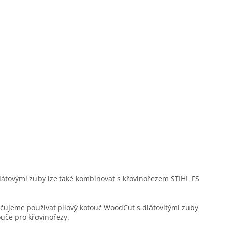
látovými zuby lze také kombinovat s křovinořezem STIHL FS
čujeme používat pilový kotouč WoodCut s dlátovitými zuby
uče pro křovinořezy.