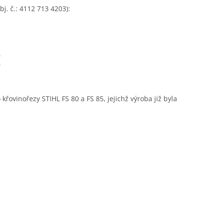
. č.: 4112 713 4203):
)
)
křovinořezy STIHL FS 80 a FS 85, jejichž výroba již byla