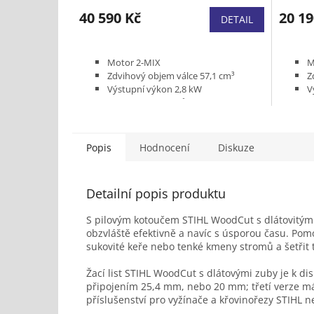
hodnoc
40 590 Kč
produk
20 19
DETAIL
je
5,0
z
Motor 2-MIX
M
5
Zdvihový objem válce 57,1 cm³
Z
hvězdič
Výstupní výkon 2,8 kW
V
Výbava vyžínací nůž 350-3
V
Hmotnost (bez paliva, řezného
H
nástroje a krytu ) 10,2 kg
n
Popis
Hodnocení
Diskuze
Detailní popis produktu
S pilovým kotoučem STIHL WoodCut s dlátovitým
obzvláště efektivně a navíc s úsporou času. Pom
sukovité keře nebo tenké kmeny stromů a šetřit 
Žací list STIHL WoodCut s dlátovými zuby je k d
připojením 25,4 mm, nebo 20 mm; třetí verze 
příslušenství pro vyžínače a křovinořezy STIHL nej