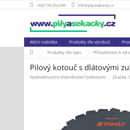
Přejít
+420 734 252 830
info@pilyasekacky.cz
na
obsah
Akční nabídka
Produkty dle výrobců
Prod
Domů
Produkty dle typu
Příslušenství k vý
Pilový kotouč s dlátovými z
Průměrné
Neohodnoceno
Podrobnosti hodnocení
Značka:
hodnocení
produktu
je
0,0
z
5
hvězdiček.