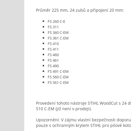
Průměr 225 mm, 24 zubů a připojení 20 mm:
FS 260 C-E
FS 311
FS 360 C-EM
FS 361 C-EM
FS 410
FS 411
FS 460
FS 461
FS 490
FS 491 C-EM
FS 560 C-EM
FS 561 C-EM
Provedení tohoto nástroje STIHL WoodCut s 24 d
510 C-EM (již není v prodeji).
Upozornění: V zájmu vlastní bezpečnosti doporu
pouze s ochranným krytem STIHL pro pilové koto