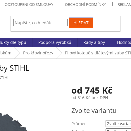
ODSTOUPENÍ OD SMLOUVY
OBCHODNÍ PODMÍNKY
REKLA
HLEDAT
ukty dle typu
Podpora výrobků
Rady a tipy
Hodnoc
robkům
Pro křovinořezy
Pilový kotouč s dlátovými zuby ST
uby STIHL
STIHL
od
745 Kč
od
616 Kč
bez DPH
Měrná
Zvolte variantu
cena:
Průměr