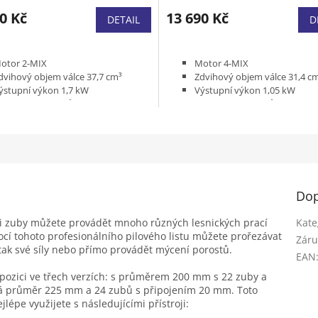
ení
tu
0 Kč
13 690 Kč
DETAIL
D
otor 2-MIX
Motor 4-MIX
dvihový objem válce 37,7 cm³
Zdvihový objem válce 31,4 c
ek.
ýstupní výkon 1,7 kW
Výstupní výkon 1,05 kW
ýbava vyžínací nůž 250-3
Výbava vyžínací nůž 250-3
motnost (bez paliva, řezného
Hmotnost (bez paliva, řezné
ástroje a krytu ) 7,1 kg
nástroje a krytu ) 5,8 kg
Dop
i zuby můžete provádět mnoho různých lesnických prací
Kate
ocí tohoto profesionálního pilového listu můžete prořezávat
Záru
tak své síly nebo přímo provádět mýcení porostů.
EAN
ispozici ve třech verzích: s průměrem 200 mm s 22 zuby a
má průměr 225 mm a 24 zubů s připojením 20 mm. Toto
lépe využijete s následujícími přístroji: