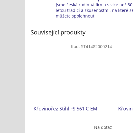
Jsme česká rodinná firma s více než 30-
letou tradicí a zkušenostmi, na které s
můžete spolehnout.
Související produkty
Kód:
ST41482000214
Křovinořez Stihl FS 561 C-EM
Křovin
Na dotaz
Průměr