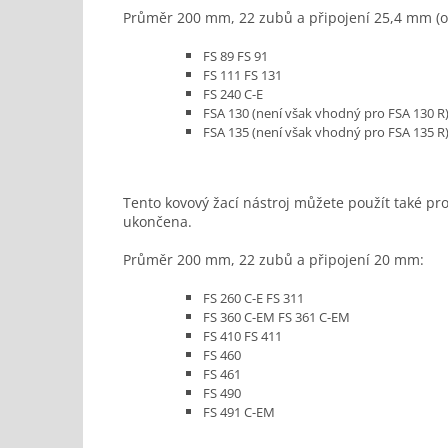
Průměr 200 mm, 22 zubů a připojení 25,4 mm (obj
FS 89 FS 91
FS 111 FS 131
FS 240 C-E
FSA 130 (není však vhodný pro FSA 130 R
FSA 135 (není však vhodný pro FSA 135 R
Tento kovový žací nástroj můžete použít také pro 
ukončena.
Průměr 200 mm, 22 zubů a připojení 20 mm:
FS 260 C-E FS 311
FS 360 C-EM FS 361 C-EM
FS 410 FS 411
FS 460
FS 461
FS 490
FS 491 C-EM