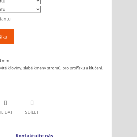
riantu
šíku
,4 mm
vité křoviny, slabé kmeny stromů, pro prořízku a klučení.
HLÍDAT
SDÍLET
Kontaktujte nás