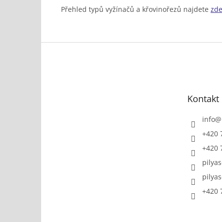
Přehled typů vyžínačů a křovinořezů najdete
zde
Z
á
p
a
t
Kontakt
í
info
@
+420 
+420 
pilya
pilya
+420 