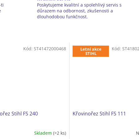
ti
Poskytujeme kvalitní a spolehlivý servis s
e
důrazem na odbornost, zkušenosti a
dlouhodobou funkčnost.
Kód:
ST41472000468
Kód:
ST4180
Letní akce
STIHL
ořez Stihl FS 240
Křovinořez Stihl FS 111
Skladem
(>2 ks)
N
né