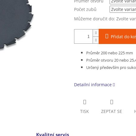
Průměr otvoru
Počet zubů
Můžeme doručit do:
Zvolte va
Přidat do ko
Průměr 200 nebo 225 mm
Průměr otvoru 20 nebo 25
Určený především pro
suko
Detailní informace
TISK
ZEPTAT SE
Kvalitní servis