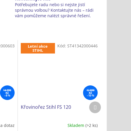
Potřebujete radu nebo si nejste jistí
správnou volbou? Kontaktujte nás – rádi
vám pomůžeme nalézt správné řešení.
2000603
Kód:
ST41342000446
Letní akce
STIHL
14 990
12 890
Kč
Kč
–8 %
–10 %
Další
Křovinořez Stihl FS 120
produkt
a dotaz
Skladem
(>2 ks)
Průměrné