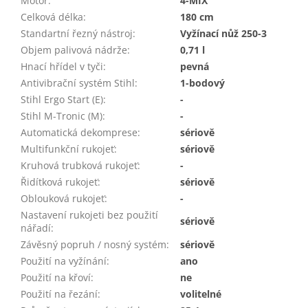
Motor
:
4-MIX
Celková délka
:
180 cm
Standartní řezný nástroj
:
Vyžínací nůž 250-3
Objem palivová nádrže
:
0,71 l
Hnací hřídel v tyči
:
pevná
Antivibrační systém Stihl
:
1-bodový
Stihl Ergo Start (E)
:
-
Stihl M-Tronic (M)
:
-
Automatická dekomprese
:
sériově
Multifunkční rukojeť
:
sériově
Kruhová trubková rukojeť
:
-
Řidítková rukojeť
:
sériově
Oblouková rukojeť
:
-
Nastavení rukojeti bez použití
sériově
nářadí
:
Závěsný popruh / nosný systém
:
sériově
Použití na vyžínání
:
ano
Použití na křoví
:
ne
Použití na řezání
:
volitelné