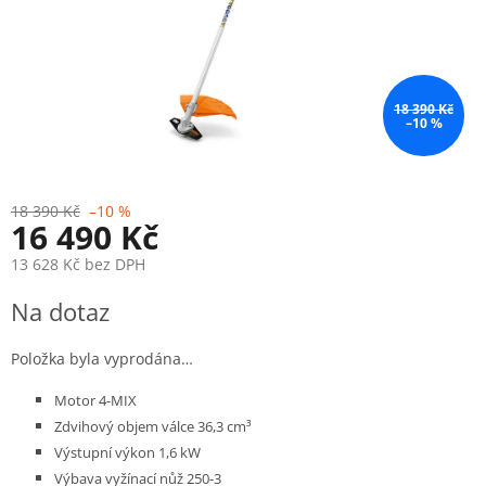
18 390 Kč
–10 %
18 390 Kč
–10 %
16 490 Kč
13 628 Kč bez DPH
Měrná
Na dotaz
cena:
Položka byla vyprodána…
Motor 4-MIX
Zdvihový objem válce 36,3 cm³
Výstupní výkon 1,6 kW
Výbava vyžínací nůž 250-3