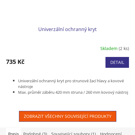
Univerzální ochranný kryt
Skladem
(2 ks)
735 Kč
DETAIL
Univerzální ochranný kryt pro strunové žací hlavy a kovové
nástroje
Max. průměr záběru 420 mm struna / 260 mm kovový nástroj
Vhodné pro FS 89, FS 91, FS 94, FS 111, FS 131, FS 240, FSA 130,
FR 410, FR 460 a FS-KM
ZOBRAZIT VŠECHNY SOUVISEJÍCÍ PRODUKTY
Popis
Podobné (3)
Související soubory (1)
Hodnocení