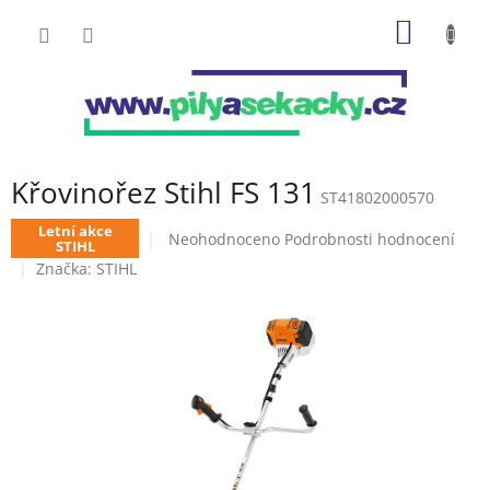
Přejít
NÁKUP
na
obsah
KOŠÍK
Křovinořez Stihl FS 131
ST41802000570
Letní akce
Průměrné
Neohodnoceno
Podrobnosti hodnocení
STIHL
hodnocení
Značka:
STIHL
produktu
je
0,0
z
5
hvězdiček.