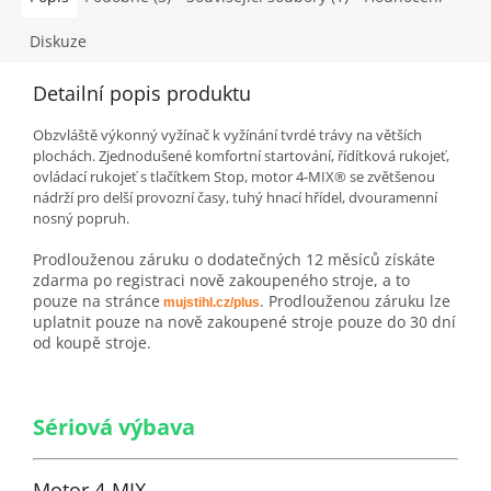
Diskuze
Detailní popis produktu
Obzvláště výkonný vyžínač k vyžínání tvrdé trávy na větších
plochách. Zjednodušené komfortní startování, řídítková rukojeť,
ovládací rukojeť s tlačítkem Stop, motor 4-MIX® se zvětšenou
nádrží pro delší provozní časy, tuhý hnací hřídel, dvouramenní
nosný popruh.
Prodlouženou záruku o dodatečných 12 měsíců získáte
zdarma po registraci nově zakoupeného stroje, a to
pouze na stránce
. Prodlouženou záruku lze
mujstihl.cz/plus
uplatnit pouze na nově zakoupené stroje pouze do 30 dní
od koupě stroje.
Sériová výbava
Motor 4-MIX