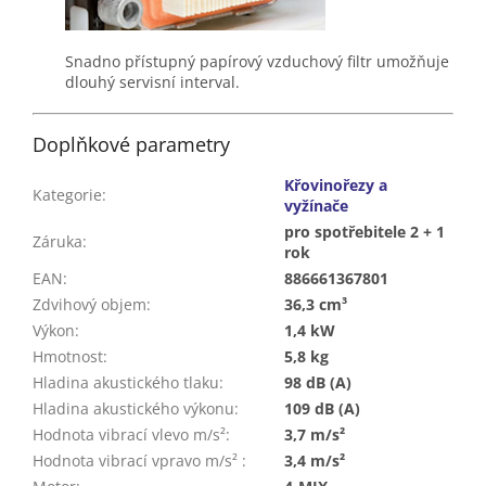
Snadno přístupný papírový vzduchový filtr umožňuje
dlouhý servisní interval.
Doplňkové parametry
Křovinořezy a
Kategorie
:
vyžínače
pro spotřebitele 2 + 1
Záruka
:
rok
EAN
:
886661367801
Zdvihový objem
:
36,3 cm³
Výkon
:
1,4 kW
Hmotnost
:
5,8 kg
Hladina akustického tlaku
:
98 dB (A)
Hladina akustického výkonu
:
109 dB (A)
Hodnota vibrací vlevo m/s²
:
3,7 m/s²
Hodnota vibrací vpravo m/s²
:
3,4 m/s²