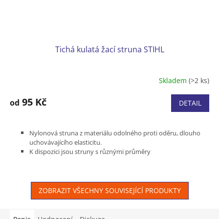
Tichá kulatá žací struna STIHL
Skladem
(>2 ks)
95 Kč
od
DETAIL
Nylonová struna z materiálu odolného proti oděru, dlouho
uchovávajícího elasticitu.
K dispozici jsou struny s různými průměry
ZOBRAZIT VŠECHNY SOUVISEJÍCÍ PRODUKTY