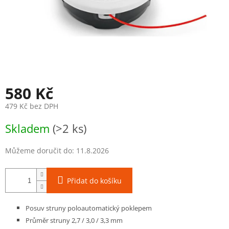
580 Kč
479 Kč bez DPH
Měrná
Skladem
(>2 ks)
cena:
Můžeme doručit do:
11.8.2026
Přidat do košíku
Posuv struny poloautomatický poklepem
Průměr struny 2,7 / 3,0 / 3,3 mm