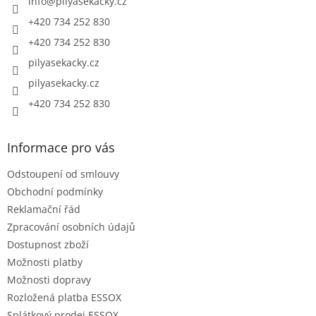
í
info
@
pilyasekacky.cz
+420 734 252 830
+420 734 252 830
pilyasekacky.cz
pilyasekacky.cz
+420 734 252 830
Informace pro vás
Odstoupení od smlouvy
Obchodní podmínky
Reklamační řád
Zpracování osobních údajů
Dostupnost zboží
Možnosti platby
Možnosti dopravy
Rozložená platba ESSOX
Splátkový prodej ESSOX