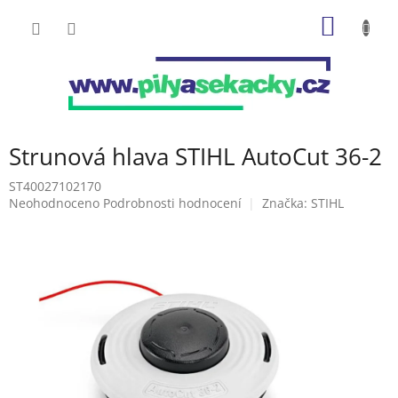
Přejít
NÁKUP
na
obsah
KOŠÍK
Strunová hlava STIHL AutoCut 36-2
ST40027102170
Průměrné
Neohodnoceno
Podrobnosti hodnocení
Značka:
STIHL
hodnocení
produktu
je
0,0
z
5
hvězdiček.