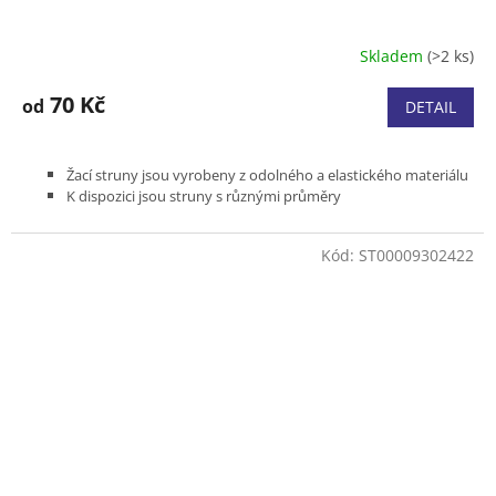
Skladem
(>2 ks)
70 Kč
od
DETAIL
Žací struny jsou vyrobeny z odolného a elastického materiálu
K dispozici jsou struny s různými průměry
Kód:
ST00009302422