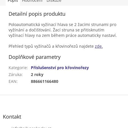
Popis
Hodnocení
Diskuze
Detailní popis produktu
Poloautomatická vyžínací hlava se 2 žacími strunami pro
vyžínání a dočišťování. Žací struna se přitisknutím
vyžínací hlavy na zem během práce automaticky nastaví.
Přehled typů vyžínačů a křovinořezů najdete
zde.
Doplňkové parametry
Kategorie
:
Příslušenství pro křovinořezy
Záruka
:
2 roky
EAN
:
886661166480
Z
á
p
a
Kontakt
t