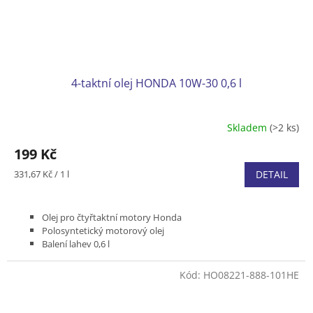
4-taktní olej HONDA 10W-30 0,6 l
Skladem
(>2 ks)
199 Kč
Měrná
331,67 Kč / 1 l
DETAIL
cena:
Olej pro čtyřtaktní motory Honda
Polosyntetický motorový olej
Balení lahev 0,6 l
Kód:
HO08221-888-101HE