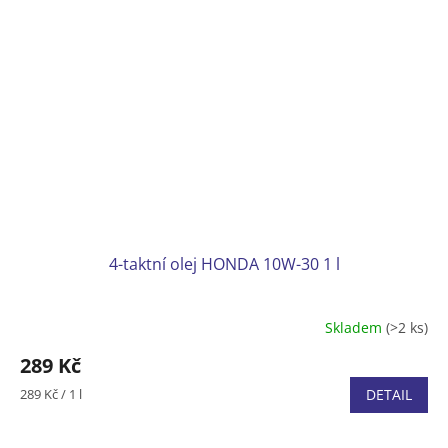
4-taktní olej HONDA 10W-30 1 l
Skladem
(>2 ks)
289 Kč
Měrná
289 Kč / 1 l
DETAIL
cena: