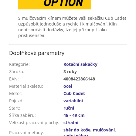
S mulčovacím klínem můžete vaši sekačku Cub Cadet
uzpůsobit jednoduše a rychle i k mulčování. Klín
není součástí dodávky, lze jej přikoupit jako
příslušenství.
Doplňkové parametry
Kategorie
:
Rotační sekačky
Záruka
:
3 roky
EAN
:
4008423866148
Materiál skeletu
:
ocel
Motor
:
Cub Cadet
Pojezd
:
variabilní
Start
:
ruční
Šířka záběru
:
45 - 49 cm
Velikost pracovní plochy
:
střední
sběr do koše
,
mulčování
,
Pracovní metody
:
zadní výhoz