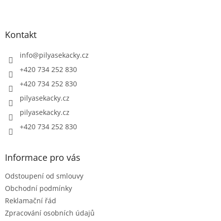
Z
á
p
a
Kontakt
t
í
info
@
pilyasekacky.cz
+420 734 252 830
+420 734 252 830
pilyasekacky.cz
pilyasekacky.cz
+420 734 252 830
Informace pro vás
Odstoupení od smlouvy
Obchodní podmínky
Reklamační řád
Zpracování osobních údajů