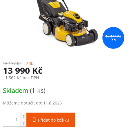
15 177 Kč
–7 %
15 177 Kč
–7 %
13 990 Kč
11 562 Kč bez DPH
Měrná
Skladem
(1 ks)
cena:
Můžeme doručit do:
11.8.2026
Přidat do košíku