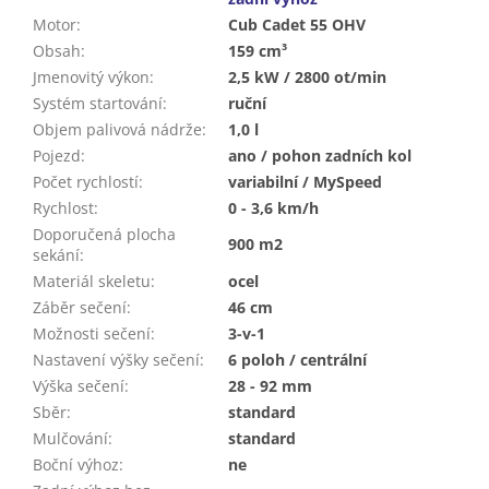
Motor
:
Cub Cadet 55 OHV
Obsah
:
159 cm³
Jmenovitý výkon
:
2,5 kW / 2800 ot/min
Systém startování
:
ruční
Objem palivová nádrže
:
1,0 l
Pojezd
:
ano / pohon zadních kol
Počet rychlostí
:
variabilní / MySpeed
Rychlost
:
0 - 3,6 km/h
Doporučená plocha
900 m2
sekání
:
Materiál skeletu
:
ocel
Záběr sečení
:
46 cm
Možnosti sečení
:
3-v-1
Nastavení výšky sečení
:
6 poloh / centrální
Výška sečení
:
28 - 92 mm
Sběr
:
standard
Mulčování
:
standard
Boční výhoz
:
ne