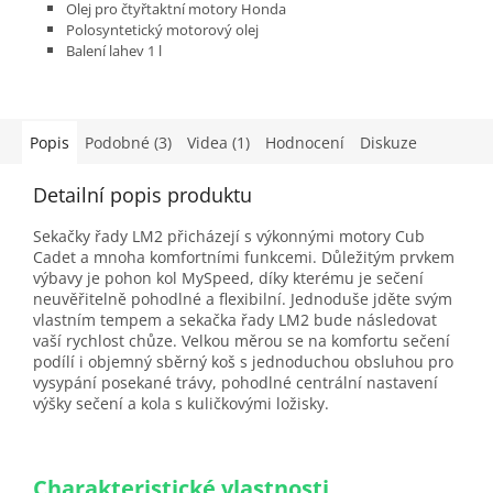
Olej pro čtyřtaktní motory Honda
Polosyntetický motorový olej
Balení lahev 1 l
Popis
Podobné (3)
Videa (1)
Hodnocení
Diskuze
Detailní popis produktu
Sekačky řady LM2 přicházejí s výkonnými motory Cub
Cadet a mnoha komfortními funkcemi. Důležitým prvkem
výbavy je pohon kol MySpeed, díky kterému je sečení
neuvěřitelně pohodlné a flexibilní. Jednoduše jděte svým
vlastním tempem a sekačka řady LM2 bude následovat
vaší rychlost chůze. Velkou měrou se na komfortu sečení
podílí i objemný sběrný koš s jednoduchou obsluhou pro
vysypání posekané trávy, pohodlné centrální nastavení
výšky sečení a kola s kuličkovými ložisky.
Charakteristické vlastnosti