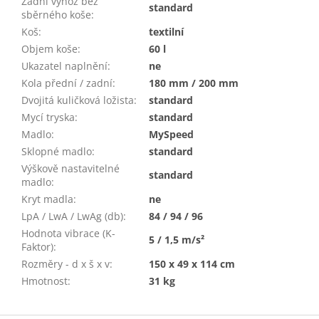
Zadní výhoz bez
standard
sběrného koše
:
Koš
:
textilní
Objem koše
:
60 l
Ukazatel naplnění
:
ne
Kola přední / zadní
:
180 mm / 200 mm
Dvojitá kuličková ložista
:
standard
Mycí tryska
:
standard
Madlo
:
MySpeed
Sklopné madlo
:
standard
Výškově nastavitelné
standard
madlo
:
Kryt madla
:
ne
LpA / LwA / LwAg (db)
:
84 / 94 / 96
Hodnota vibrace (K-
5 / 1,5 m/s²
Faktor)
:
Rozměry - d x š x v
:
150 x 49 x 114 cm
Hmotnost
:
31 kg