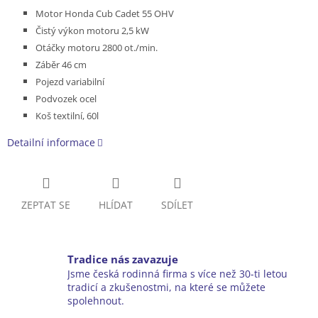
Motor Honda Cub Cadet 55 OHV
Čistý výkon motoru 2,5 kW
Otáčky motoru 2800 ot./min.
Záběr 46 cm
Pojezd variabilní
Podvozek ocel
Koš textilní, 60l
Detailní informace
ZEPTAT SE
HLÍDAT
SDÍLET
Tradice nás zavazuje
Jsme česká rodinná firma s více než 30-ti letou
tradicí a zkušenostmi, na které se můžete
spolehnout.