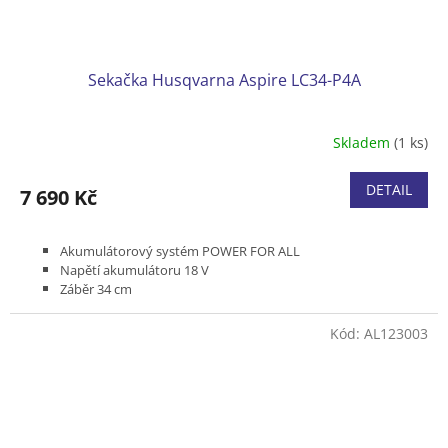
Sekačka Husqvarna Aspire LC34-P4A
Skladem
(1 ks)
DETAIL
7 690 Kč
Akumulátorový systém POWER FOR ALL
Napětí akumulátoru 18 V
Záběr 34 cm
Bez pojezdu
Podvozek plast
Kód:
AL123003
Koš textilní 30 l
Bez baterie a nabíječky