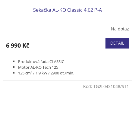
Sekačka AL-KO Classic 4.62 P-A
Na dotaz
DETAIL
6 990 Kč
Produktová řada CLASSIC
Motor AL-KO Tech 125
125 cm³ / 1,9 kW / 2900 ot./min.
Bez pojezdu
Funkce 2v1
Kód:
TG2L0431048/ST1
Koš z odolného plastu / 65 l
Kola přední 180 mm / zadní 220 mm
Záběr 46 cm
Výška sekání 30-80 mm / 7 poloh / centrální nastavení
Hmotnost 28,2 kg
Podvozek ocel
Ruční startér
Doporučená plocha 1100 m²