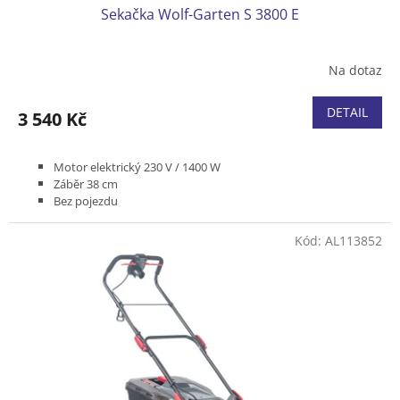
Sekačka Wolf-Garten S 3800 E
Na dotaz
DETAIL
3 540 Kč
Motor elektrický 230 V / 1400 W
Záběr 38 cm
Bez pojezdu
Podvozek plast
Koš plastový 40 l
Kód:
AL113852
Hmotnost 10 kg