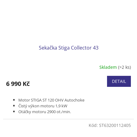
Sekačka Stiga Collector 43
Skladem
(>2 ks)
DETAIL
6 990 Kč
Motor STIGA ST 120 OHV Autochoke
Čistý výkon motoru 1,9 kW
Otáčky motoru 2900 ot./min.
Záběr 41 cm
Pojezd ruční
Kód:
ST63200112405
Podvozek ocel
Koš plastový, 60l