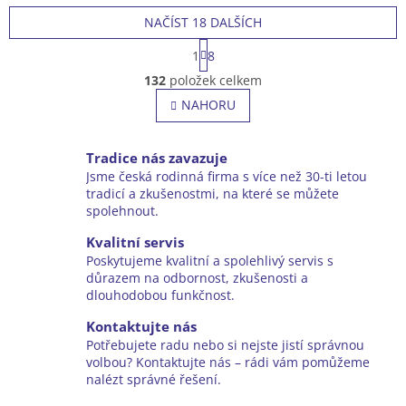
Funkce 2v1
Koš z odolného plastu / 65 l
NAČÍST 18 DALŠÍCH
Kola přední 180 mm / zadní 220 mm
S
Záběr 46 cm
1
8
t
O
Výška sekání 30-80 mm / 7 poloh / centrální nastavení
r
132
položek celkem
v
Hmotnost 31,1 kg
á
l
NAHORU
Podvozek ocel
n
á
k
Ruční startér
o
d
Doporučená plocha 1400 m²
v
a
Tradice nás zavazuje
á
c
Jsme česká rodinná firma s více než 30-ti letou
n
í
tradicí a zkušenostmi, na které se můžete
í
p
spolehnout.
r
v
Kvalitní servis
k
Poskytujeme kvalitní a spolehlivý servis s
y
důrazem na odbornost, zkušenosti a
v
dlouhodobou funkčnost.
ý
Kontaktujte nás
p
i
Potřebujete radu nebo si nejste jistí správnou
s
volbou? Kontaktujte nás – rádi vám pomůžeme
u
nalézt správné řešení.