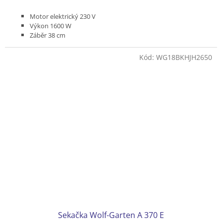
5,0
z
Motor elektrický 230 V
5
Výkon 1600 W
hvězdiček.
Záběr 38 cm
Pojezd bez pojezdu
Podvozek plast
Kód:
WG18BKHJH2650
Koš textilní 40 l
Produktová řada ESSENTIAL
Sekačka Wolf-Garten A 370 E