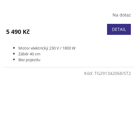
Na dotaz
DETAIL
5 490 Kč
Motor elektrický 230 V / 1800 W
Záběr 40 cm
Bez pojezdu
Podvozek plast
Koš textilní s ukazatelem naplnění 40 l
Kód:
TG291342068/ST2
Hmotnost 15 kg