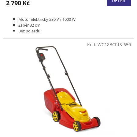
DETAIL
2 790 Kč
Motor elektrický 230 V / 1000 W
Záběr 32 cm
Bez pojezdu
Podvozek plast
Koš plastový 30 l
Kód:
WG18BCF1S-650
Hmotnost 9 kg