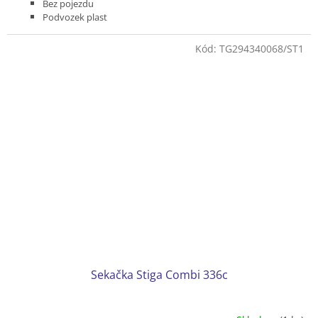
Bez pojezdu
Podvozek plast
Koš plastový 30 l
Hmotnost 13 kg
Kód:
TG294340068/ST1
Sekačka Stiga Combi 336c