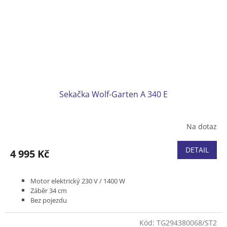
Sekačka Wolf-Garten A 340 E
Na dotaz
DETAIL
4 995 Kč
Motor elektrický 230 V / 1400 W
Záběr 34 cm
Bez pojezdu
Podvozek plast
Koš textilní s ukazatelem naplnění 35 l
Kód:
TG294380068/ST2