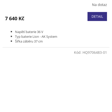
Na dotaz
DETAIL
7 640 Kč
Napětí baterie 36 V
Typ baterie Lion - AK System
Šířka záběru 37 cm
Bez pojezdu
Podvozek plast
Kód:
HQ9706483-01
Koš plastový 40 l
Hmotnost (bez baterie) 13 kg
Bez akumulátoru a nabíječky