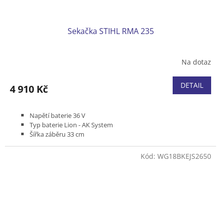
Sekačka STIHL RMA 235
Na dotaz
DETAIL
4 910 Kč
Napětí baterie 36 V
Typ baterie Lion - AK System
Šířka záběru 33 cm
Bez pojezdu
Podvozek plast
Kód:
WG18BKEJS2650
Koš plastový 30 l
Hmotnost (bez baterie) 13 kg
Bez akumulátoru a nabíječky