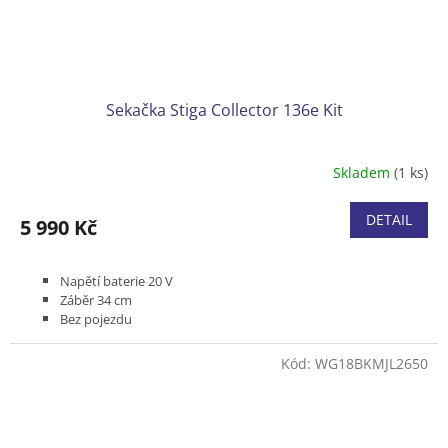
Sekačka Stiga Collector 136e Kit
Skladem
(1 ks)
DETAIL
5 990 Kč
Napětí baterie 20 V
Záběr 34 cm
Bez pojezdu
Podvozek plast
Koš hybridní 35 l
Kód:
WG18BKMJL2650
Včetně baterie 2 ks baterie 2 Ah a nabíječky
Produktová řada ESSENTIAL