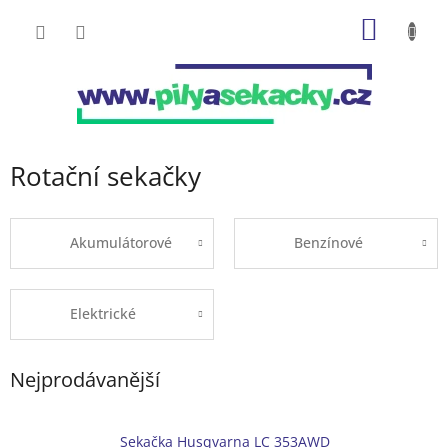
Přejít
NÁKUP
na
obsah
KOŠÍK
Rotační sekačky
Akumulátorové
Benzínové
Elektrické
Nejprodávanější
Sekačka Husqvarna LC 353AWD