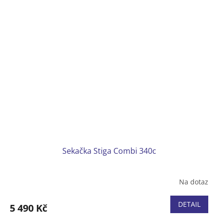
Hmotnost 14 kg
Sekačka Stiga Combi 340c
Na dotaz
Průměrné
hodnocení
produktu
DETAIL
5 490 Kč
je