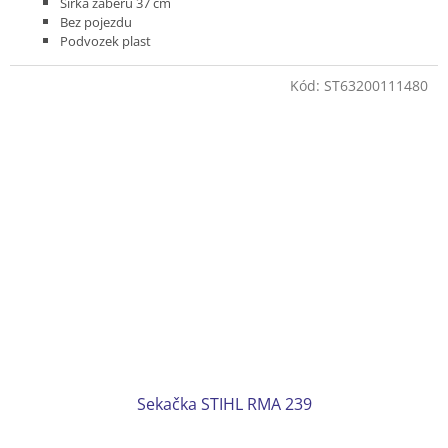
Šířka záběru 37 cm
Bez pojezdu
Podvozek plast
Koš plastový 40 l
Hmotnost 13 kg
Kód:
ST63200111480
Sekačka STIHL RMA 239