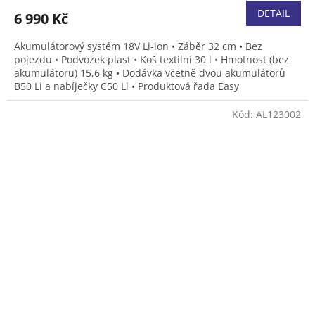
DETAIL
6 990 Kč
Akumulátorový systém 18V Li-ion • Záběr 32 cm • Bez
pojezdu • Podvozek plast • Koš textilní 30 l • Hmotnost (bez
akumulátoru) 15,6 kg • Dodávka včetně dvou akumulátorů
B50 Li a nabíječky C50 Li • Produktová řada Easy
Kód:
AL123002