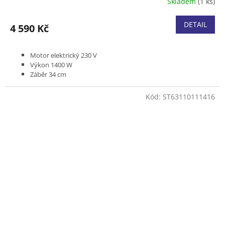
Skladem
(1 ks)
DETAIL
4 590 Kč
Motor elektrický 230 V
Výkon 1400 W
Záběr 34 cm
Bez pojezdu
Podvozek plast
Kód:
ST63110111416
Koš textilní 35 l
Produktová řada ESSENTIAL