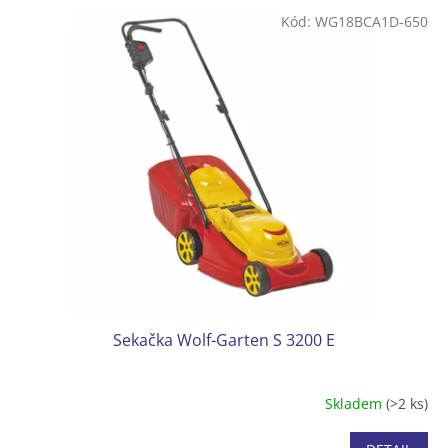
p
V
r
Kód:
WG18BCA1D-650
ý
o
p
d
i
u
s
k
p
t
r
ů
o
d
u
k
t
ů
Sekačka Wolf-Garten S 3200 E
Skladem
(>2 ks)