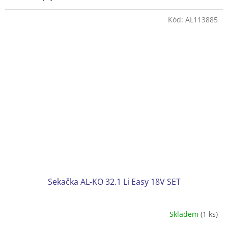
Podvozek plast
Koš textilní s ukazatelem naplnění 45 l
Kód:
AL113885
Hmotnost 16 kg
Sekačka AL-KO 32.1 Li Easy 18V SET
Skladem
(1 ks)