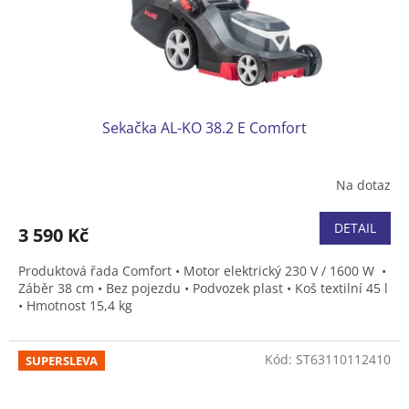
Sekačka AL-KO 38.2 E Comfort
Na dotaz
DETAIL
3 590 Kč
Produktová řada Comfort • Motor elektrický 230 V / 1600 W •
Záběr 38 cm • Bez pojezdu • Podvozek plast • Koš textilní 45 l
• Hmotnost 15,4 kg
Kód:
ST63110112410
SUPERSLEVA