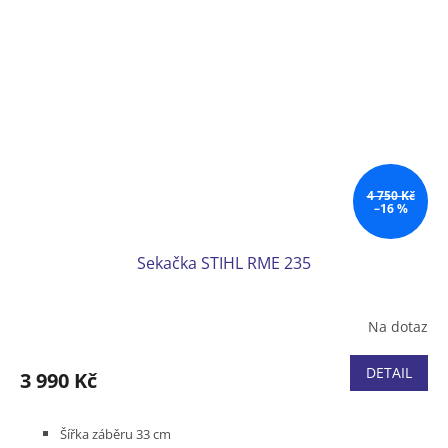
4 750 Kč
–16 %
Sekačka STIHL RME 235
Na dotaz
DETAIL
3 990 Kč
Šířka záběru 33 cm