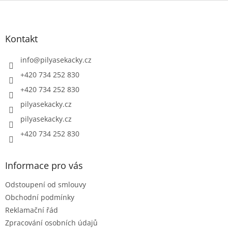
Z
á
p
a
Kontakt
t
í
info
@
pilyasekacky.cz
+420 734 252 830
+420 734 252 830
pilyasekacky.cz
pilyasekacky.cz
+420 734 252 830
Informace pro vás
Odstoupení od smlouvy
Obchodní podmínky
Reklamační řád
Zpracování osobních údajů