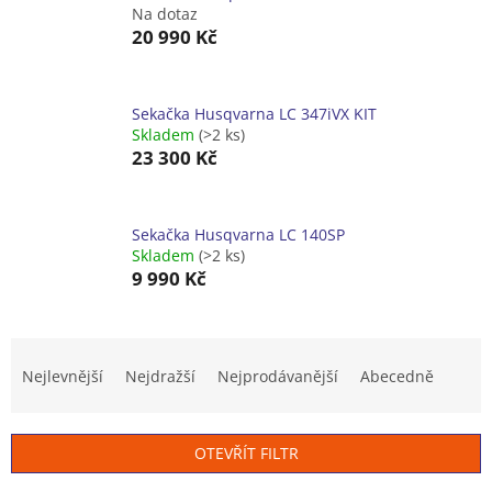
Na dotaz
20 990 Kč
Sekačka Husqvarna LC 347iVX KIT
Skladem
(>2 ks)
23 300 Kč
Sekačka Husqvarna LC 140SP
Skladem
(>2 ks)
9 990 Kč
Ř
a
Nejlevnější
Nejdražší
Nejprodávanější
Abecedně
z
e
n
OTEVŘÍT FILTR
í