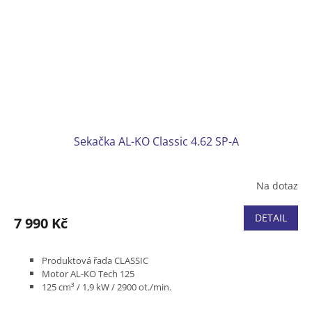
Sekačka AL-KO Classic 4.62 SP-A
Na dotaz
DETAIL
7 990 Kč
Produktová řada CLASSIC
Motor AL-KO Tech 125
125 cm³ / 1,9 kW / 2900 ot./min.
Jednorychlostní pojezd / 3,5 km/h