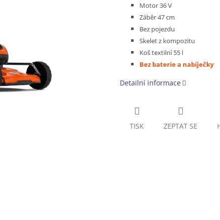
Motor 36 V
Záběr 47 cm
Bez pojezdu
Skelet z kompozitu
Koš textilní 55 l
Bez baterie a nabíječky
Detailní informace
TISK
ZEPTAT SE