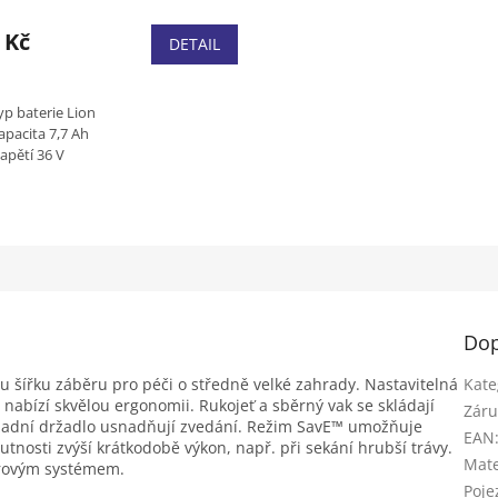
 Kč
DETAIL
yp baterie Lion
apacita 7,7 Ah
apětí 36 V
ýkon baterie 270 Wh
Dop
 šířku záběru pro péči o středně velké zahrady. Nastavitelná
Kate
 nabízí skvělou ergonomii. Rukojeť a sběrný vak se skládají
Záru
a zadní držadlo usnadňují zvedání. Režim SavE™ umožňuje
EAN
tnosti zvýší krátkodobě výkon, např. při sekání hrubší trávy.
Mate
orovým systémem.
Poje