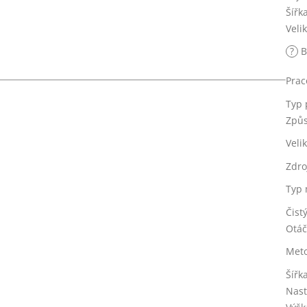
Šířk
Veli
?
B
Prac
Typ
Způs
Veli
Zdro
Typ 
Čist
Otáč
Meto
Šířk
Nast