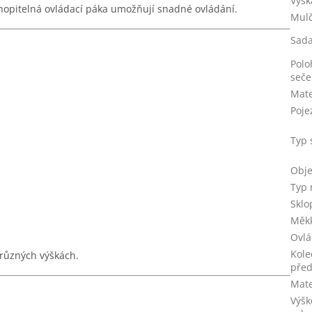
Výšk
opitelná ovládací páka umožňují snadné ovládání.
Mulč
Sada
Polo
seče
Mate
Poje
Typ 
Obje
Typ 
Sklo
Měkk
Ovlá
Kole
 různých výškách.
před
Mate
Výšk