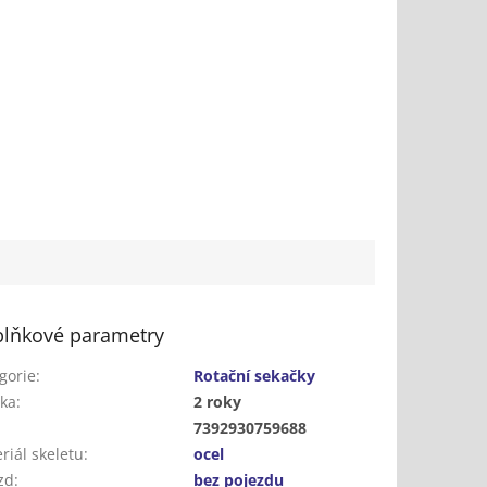
lňkové parametry
gorie
:
Rotační sekačky
ka
:
2 roky
:
7392930759688
riál skeletu
:
ocel
zd
:
bez pojezdu