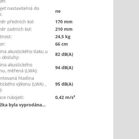
jeť
:
jeť nastavitelná do
ne
n
:
ěr předních kol
:
170 mm
ěr zadních kol
:
210 mm
tnost
:
24,5 kg
or
:
66 cm
ina akustického tlaku u
82 dB(A)
 obsluhy
:
ina akustického
94 dB(A)
nu, měřená (LWA)
:
ntovaná hladina
tického výkonu (LWA) ,
95 dB(A)
)
:
ace rukojeti
:
0,42 m/s²
žka byla vyprodána…