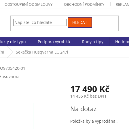
ODSTOUPENÍ OD SMLOUVY
OBCHODNÍ PODMÍNKY
REKLA
HLEDAT
ukty dle typu
Podpora výrobků
Rady a tipy
Hodnoc
ční
Sekačka Husqvarna LC 247i
Q9705420-01
Husqvarna
17 490 Kč
14 455 Kč bez DPH
Měrná
Na dotaz
cena:
Položka byla vyprodána…