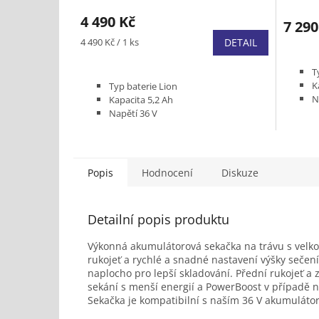
4 490 Kč
7 290
Měrná
4 490 Kč / 1 ks
DETAIL
cena:
T
K
Typ baterie Lion
N
Kapacita 5,2 Ah
V
Napětí 36 V
Výkon baterie 187 Wh
Popis
Hodnocení
Diskuze
Detailní popis produktu
Výkonná akumulátorová sekačka na trávu s velkou
rukojeť a rychlé a snadné nastavení výšky sečení
naplocho pro lepší skladování. Přední rukojeť 
sekání s menší energií a PowerBoost v případě nu
Sekačka je kompatibilní s naším 36 V akumulát