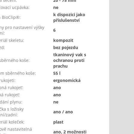
a sečení
:
20 - 75 mm
ovací ucpávka
:
ne
k dispozici jako
 BioClip®
:
příslušenství
hy pro nastavení výšky
6
ní
:
riál skeletu
:
kompozit
zd
:
bez pojezdu
tkaninový vak s
sběrného koše
:
ochranou proti
prachu
m sběrného koše
:
55 l
rukojeti
:
ergonomická
pná rukojeť
:
ano
á rukojeť
:
ano
dání plynu
:
ne
čka s ložisky
ano / ano
ní/zadní
:
riál koleček
:
plast
ově nastavitelná
ano, 2 možnosti