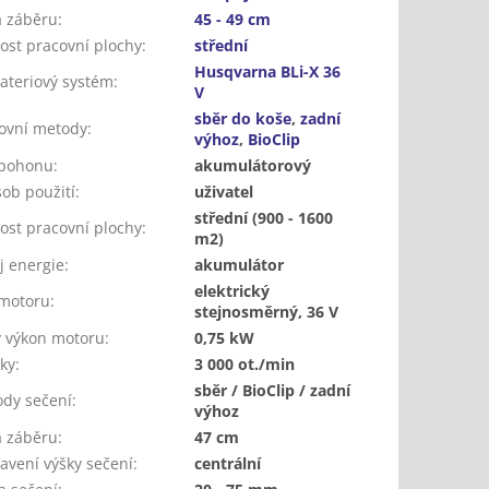
a záběru
:
45 - 49 cm
kost pracovní plochy
:
střední
Husqvarna BLi-X 36
ateriový systém
:
V
sběr do koše
,
zadní
ovní metody
:
výhoz
,
BioClip
 pohonu
:
akumulátorový
ob použití
:
uživatel
střední (900 - 1600
kost pracovní plochy
:
m2)
j energie
:
akumulátor
elektrický
motoru
:
stejnosměrný, 36 V
ý výkon motoru
:
0,75 kW
ky
:
3 000 ot./min
sběr / BioClip / zadní
dy sečení
:
výhoz
a záběru
:
47 cm
avení výšky sečení
:
centrální