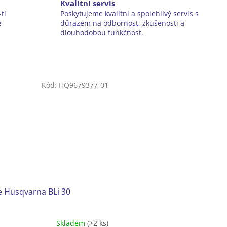
Kvalitní servis
ti
Poskytujeme kvalitní a spolehlivý servis s
e
důrazem na odbornost, zkušenosti a
dlouhodobou funkčnost.
Kód:
HQ9679377-01
e Husqvarna BLi 30
Skladem
(>2 ks)