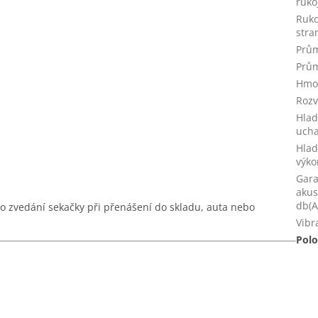
ruko
Ruko
stra
Prům
Prům
Hmo
Rozv
Hlad
ucha
Hlad
výko
Gara
akus
db(A
o zvedání sekačky při přenášení do skladu, auta nebo
Vibr
Polo