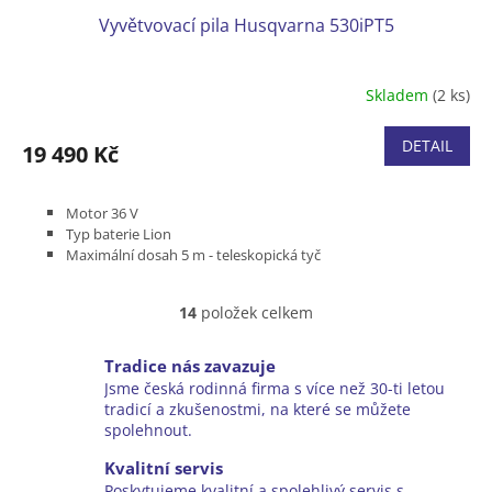
Vyvětvovací pila Husqvarna 530iPT5
Skladem
(2 ks)
DETAIL
19 490 Kč
Motor 36 V
Typ baterie Lion
Maximální dosah 5 m - teleskopická tyč
Délka lišty 10"
Hmotnost bez baterie a nástroje 5,0 kg
14
položek celkem
Bez baterie a nabíječky
O
v
l
Tradice nás zavazuje
á
Jsme česká rodinná firma s více než 30-ti letou
d
tradicí a zkušenostmi, na které se můžete
a
spolehnout.
c
í
Kvalitní servis
p
Poskytujeme kvalitní a spolehlivý servis s