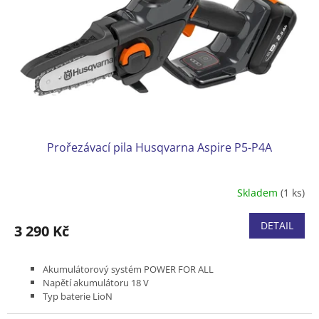
t
r
ů
o
d
u
k
t
ů
Prořezávací pila Husqvarna Aspire P5-P4A
Skladem
(1 ks)
DETAIL
3 290 Kč
Akumulátorový systém POWER FOR ALL
Napětí akumulátoru 18 V
Typ baterie LioN
Délka lišty 5"/13 cm