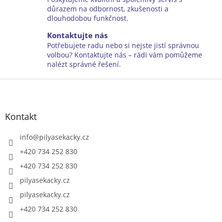
r
důrazem na odbornost, zkušenosti a
v
dlouhodobou funkčnost.
k
y
Kontaktujte nás
v
Potřebujete radu nebo si nejste jistí správnou
ý
volbou? Kontaktujte nás – rádi vám pomůžeme
p
nalézt správné řešení.
i
Z
s
u
á
p
a
Kontakt
t
í
info
@
pilyasekacky.cz
+420 734 252 830
+420 734 252 830
pilyasekacky.cz
pilyasekacky.cz
+420 734 252 830