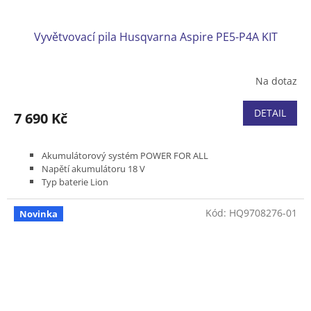
Vyvětvovací pila Husqvarna Aspire PE5-P4A KIT
Na dotaz
DETAIL
7 690 Kč
Akumulátorový systém POWER FOR ALL
Napětí akumulátoru 18 V
Typ baterie Lion
Maximální dosah 3 m
Délka lišty 5"/13 cm
Kód:
HQ9708276-01
Novinka
Rozteč řetězu 1/4" 1,1 mm
Hmotnost bez baterie a nástroje 2,8 kg
Dodávka včetně akumulátoru P4A 18-B45 a nabíječky P4A 18-
C70