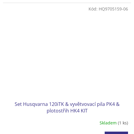
akumulátoru 18-B72 a nabíječky 18-C100
Kód:
HQ9705159-06
Set Husqvarna 120iTK & vyvětvovací pila PK4 &
plotostřih HK4 KIT
Skladem
(1 ks)