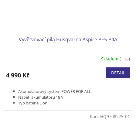
Vyvětvovací pila Husqvarna Aspire PE5-P4A
Skladem
(1 ks)
Průměrné
hodnocení
produktu
DETAIL
4 990 Kč
je
5,0
z
Akumulátorový systém POWER FOR ALL
5
Napětí akumulátoru 18 V
hvězdiček.
Typ baterie Lion
Maximální dosah 3 m
Délka lišty 5"/13 cm
Kód:
HQ9708275-01
Rozteč řetězu 1/4" 1,1 mm
Hmotnost bez baterie a nástroje 2,8 kg
Bez baterie a nabíječky