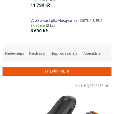
11 790 Kč
Vyvětvovací pila Husqvarna 120iTK4 & PK4
Skladem
(2 ks)
6 690 Kč
Ř
a
Nejlevnější
Nejdražší
Nejprodávanější
Abecedně
z
e
n
OTEVŘÍT FILTR
í
p
V
r
Kód:
HQ9706213-02
ý
o
p
d
i
u
s
k
p