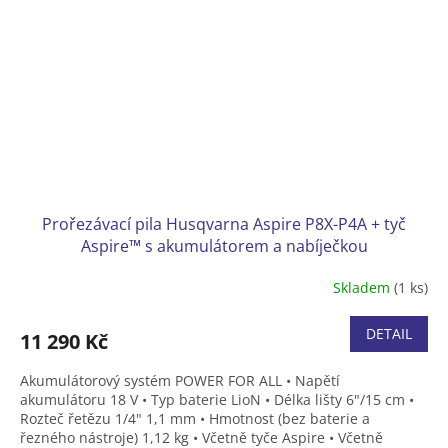
Prořezávací pila Husqvarna Aspire P8X-P4A + tyč
Aspire™ s akumulátorem a nabíječkou
Skladem
(1 ks)
DETAIL
11 290 Kč
Akumulátorový systém POWER FOR ALL • Napětí
akumulátoru 18 V • Typ baterie LioN • Délka lišty 6"/15 cm •
Rozteč řetězu 1/4" 1,1 mm • Hmotnost (bez baterie a
řezného nástroje) 1,12 kg • Včetně tyče Aspire •
Včetně