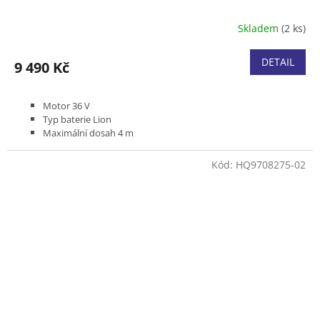
Skladem
(2 ks)
DETAIL
9 490 Kč
Motor 36 V
Typ baterie Lion
Maximální dosah 4 m
Délka lišty 10"
Hmotnost bez baterie a nástroje 4,1 kg
Kód:
HQ9708275-02
Včetně baterie BLi10 a nabíječky QC80