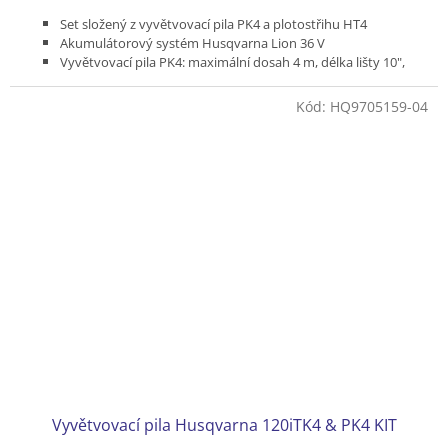
Set složený z vyvětvovací pila PK4 a plotostřihu HT4
Akumulátorový systém Husqvarna Lion 36 V
Vyvětvovací pila PK4: maximální dosah 4 m, délka lišty 10",
hmotnost bez baterie a nástroje 4,1 kg
Plotostřih HK4: maximální dosah 4 m, maximální průměr větví
Kód:
HQ9705159-04
15 mm, délka stříhací lišty 50 cm, hmotnost bez baterie 4,5 kg
Bez baterie a nabíječky
Vyvětvovací pila Husqvarna 120iTK4 & PK4 KIT