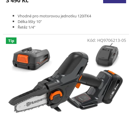
3 490 Kč
je
3,0
z
Vhodné pro motorovou jednotku 120iTK4
5
Délka lišty 10"
hvězdiček.
Řetěz 1/4"
Hmotnost 2,1 kg
Kód:
HQ9706213-05
Tip