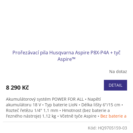
Prořezávací pila Husqvarna Aspire P8X-P4A + tyč
Aspire™
Na dotaz
DETAIL
8 290 Kč
Akumulátorový systém POWER FOR ALL • Napětí
akumulátoru 18 V • Typ baterie LioN • Délka lišty 6"/15 cm •
Rozteč řetězu 1/4" 1,1 mm • Hmotnost (bez baterie a
řezného nástroje) 1,12 kg • Včetně tyče Aspire •
Bez baterie a
nabíječky
Kód:
HQ9705159-03