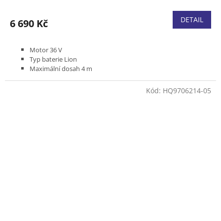
DETAIL
6 690 Kč
Motor 36 V
Typ baterie Lion
Maximální dosah 4 m
Délka lišty 10"
Hmotnost bez baterie a nástroje 4,1 kg
Kód:
HQ9706214-05
Bez baterie a nabíječky