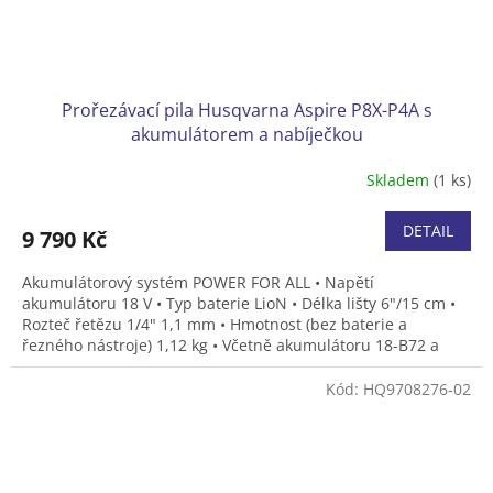
Prořezávací pila Husqvarna Aspire P8X-P4A s
akumulátorem a nabíječkou
Skladem
(1 ks)
DETAIL
9 790 Kč
Akumulátorový systém POWER FOR ALL • Napětí
akumulátoru 18 V • Typ baterie LioN • Délka lišty 6"/15 cm •
Rozteč řetězu 1/4" 1,1 mm • Hmotnost (bez baterie a
řezného nástroje) 1,12 kg • Včetně akumulátoru 18-B72 a
nabíječky 18-C100
Kód:
HQ9708276-02