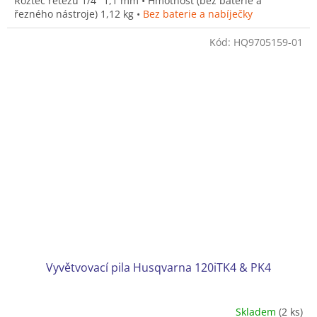
Rozteč řetězu 1/4" 1,1 mm • Hmotnost (bez baterie a
řezného nástroje) 1,12 kg •
Bez baterie a nabíječky
Kód:
HQ9705159-01
Vyvětvovací pila Husqvarna 120iTK4 & PK4
Skladem
(2 ks)