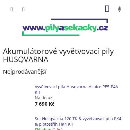
Přejít
NÁKUP
na
obsah
KOŠÍK
Akumulátorové vyvětvovací pily
HUSQVARNA
Nejprodávanější
Vyvětvovací pila Husqvarna Aspire PE5-P4A
KIT
Na dotaz
7 690 Kč
Set Husqvarna 120iTK & vyvětvovací pila PK4
& plotostřih HK4 KIT
Skladem
(1 ks)