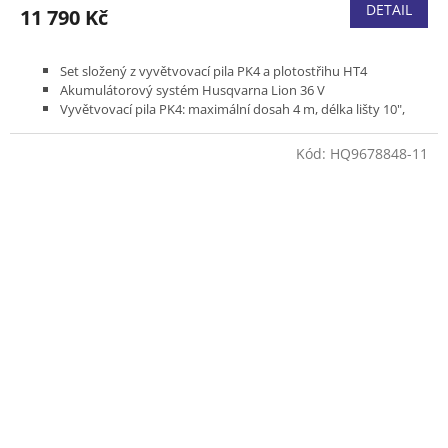
DETAIL
11 790 Kč
Set složený z vyvětvovací pila PK4 a plotostřihu HT4
Akumulátorový systém Husqvarna Lion 36 V
Vyvětvovací pila PK4: maximální dosah 4 m, délka lišty 10",
hmotnost bez baterie a nástroje 4,1 kg
Plotostřih HK4: maximální dosah 4 m, maximální průměr větví
Kód:
HQ9678848-11
15 mm, délka stříhací lišty 50 cm, hmotnost bez baterie 4,5 kg
Včetně baterie BLi10 a nabíječky QC80