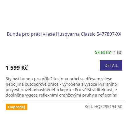
Bunda pro práci v lese Husqvarna Classic 5477897-XX
Skladem
(1 ks)
DETAIL
1 599 Kč
Stylová bunda pro příležitostnou práci se dřevem v lese
nebo jiné outdoorové práce • Vyrobena z vysoce kvalitního
polyesterového/bavlněného kepru • Pro větší viditelnost je
doplněna vysoce reflexními oranžovými pruhy a reflexními
logy. • Má dvě přední kapsy a kapsu na hrudi • V bundě se
vám bude pracovat pohodlně a bezpečně, díky vyjímečné
Kód:
HQ5295194-50
Doprodej
viditelnosti. • Velikosti S, M, L, XL a XXL