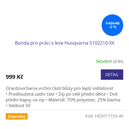
1 024 Kč
–2 %
Bunda pro práci v lese Husqvarna 5102210-XX
Skladem
(2 ks)
DETAIL
999 Kč
Oranžová barva vrchní části blůzy pro lepší viditelnost
• Prodloužená zadní část • Zip po celé přední délce • Dvě
přední kapsy na zip • Materiál: 75% polyester, 25% bavlna
• Velikost 50
Kód:
HQ5017159-46
Doprodej