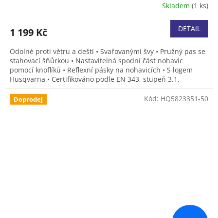
Skladem
(1 ks)
DETAIL
1 199 Kč
Odolné proti větru a dešti • Svařovanými švy • Pružný pas se
stahovací šňůrkou • Nastavitelná spodní část nohavic
pomocí knoflíků • Reflexní pásky na nohavicích • S logem
Husqvarna • Certifikováno podle EN 343, stupeň 3.1,
ochranný oděv proti nepříznivému počasí. • Velikost XS, S, M,
L, XL, XXL, XXXL
Kód:
HQ5823351-50
Doprodej