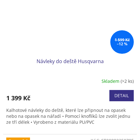
1 599 Kč
–12 %
Návleky do deště Husqvarna
Skladem
(>2 ks)
DETAIL
1 399 Kč
Kalhotové návleky do deště, které lze připnout na opasek
nebo na opasek na nářadí • Pomocí knoflíků lze zvolit jednu
ze tří délek • Vyrobeno z materiálu PU/PVC