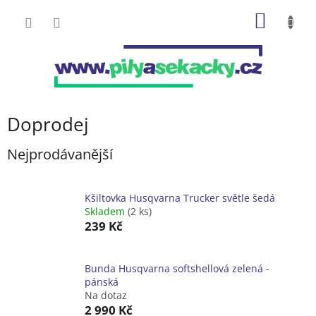
Přejít
NÁKUP
na
obsah
KOŠÍK
Doprodej
Nejprodávanější
Kšiltovka Husqvarna Trucker světle šedá
Skladem
(2 ks)
239 Kč
Bunda Husqvarna softshellová zelená -
pánská
Na dotaz
2 990 Kč