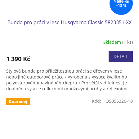
1 599 Kč
–13 %
Bunda pro práci v lese Husqvarna Classic 5823351-XX
Skladem
(1 ks)
DETAIL
1 390 Kč
Stylová bunda pro příležitostnou práci se dřevem v lese
nebo jiné outdoorové práce • Vyrobena z vysoce kvalitního
polyesterového/bavlněného kepru • Pro větší viditelnost je
doplněna vysoce reflexními oranžovými pruhy a reflexními
logy. • Má dvě přední kapsy a kapsu na hrudi • V bundě se
vám bude pracovat pohodlně a bezpečně, díky vyjímečné
Kód:
HQ5056326-10
Doprodej
viditelnosti. • Velikosti S, M, L, XL a XXL