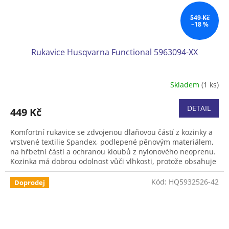
549 Kč
–18 %
Rukavice Husqvarna Functional 5963094-XX
Skladem
(1 ks)
DETAIL
449 Kč
Komfortní rukavice se zdvojenou dlaňovou částí z kozinky a
vrstvené textilie Spandex, podlepené pěnovým materiálem,
na hřbetní části a ochranou kloubů z nylonového neoprenu.
Kozinka má dobrou odolnost vůči vlhkosti, protože obsahuje
přírodní tuk, a je proto vhodná pro náročné používání.
Pletené manžety a suchý zip usnadňují nasazení rukavic a
Kód:
HQ5932526-42
Doprodej
poskytují potřebné pohodlí..