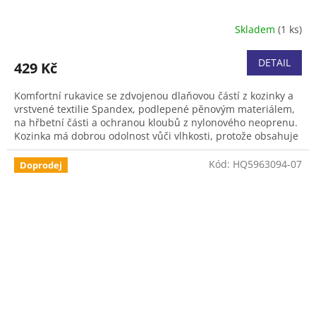
Skladem
(1 ks)
DETAIL
429 Kč
Komfortní rukavice se zdvojenou dlaňovou částí z kozinky a
vrstvené textilie Spandex, podlepené pěnovým materiálem,
na hřbetní části a ochranou kloubů z nylonového neoprenu.
Kozinka má dobrou odolnost vůči vlhkosti, protože obsahuje
přírodní tuk, a je proto vhodná pro náročné používání.
Pletené manžety a suchý zip usnadňují nasazení rukavic a
Kód:
HQ5963094-07
Doprodej
poskytují potřebné pohodlí..