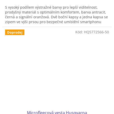
S vysoký podílem výstražné barvy pro lepší viditelnost,
prodyšný materiál s optimálním komfortem, barva antracit,
černá a signální oranžová. Dvě boční kapsy a jedna kapsa se
zipem ve výši prsou pro bezpečné umístění smartphonu
nebo soupravy první pomoci. Volnost pohybu v oblasti
ramen a zad, robustní materiál na ramenou a loktech.
Kód:
HQ5772566-50
Doprodej
Větrací vložky pro lepší odvětrávání, velké logo STIHL na
zádech. V současnosti probíhá zkouška užitné hodnoty u
KWF.
Microfleecová vesta Husqvarna