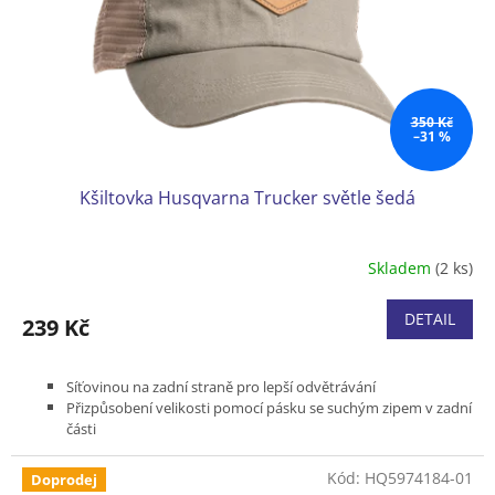
o
d
u
k
t
ů
350 Kč
–31 %
Kšiltovka Husqvarna Trucker světle šedá
Skladem
(2 ks)
DETAIL
239 Kč
Síťovinou na zadní straně pro lepší odvětrávání
Přizpůsobení velikosti pomocí pásku se suchým zipem v zadní
části
Barva světle šedá
Kožené logo Husqvarna
Kód:
HQ5974184-01
Doprodej