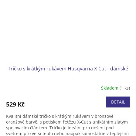
Tričko s krátkým rukávem Husqvarna X-Cut - dámské
Skladem
(1 ks)
Průměrné
hodnocení
produktu
DETAIL
529 Kč
je
5,0
Kvalitní dámské tričko s krátkým rukávem v bronzově
z
oranžové barvě, s potiskem řetězu X-Cut s unikátním zlatým
5
spojovacím článkem. Tričko je ideální pro nošení pod
hvězdiček.
svetrem pro větší teplo nebo naopak samostatně v teplejším