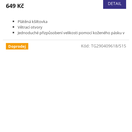
DETAIL
649 Kč
Plátěná kšiltovka
Větrací otvory
Jednoduché přizpůsobení velikosti pomocí koženého pásku v
zadní části.
Barva žulově šedá barvy
Kód:
TG290409618/S15
Doprodej
Kožená nášivka s logem Husqvarna.