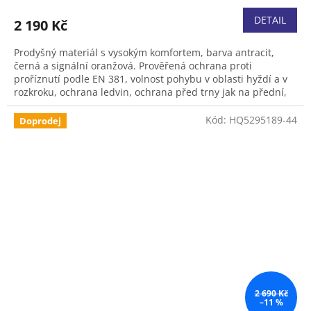
DETAIL
2 190 Kč
Prodyšný materiál s vysokým komfortem, barva antracit,
černá a signální oranžová. Prověřená ochrana proti
proříznutí podle EN 381, volnost pohybu v oblasti hyždí a v
rozkroku, ochrana ledvin, ochrana před trny jak na přední,
tak i na zadní straně nohavic. Větrací materiál na zadní
straně stehen. V současnosti probíhá zkouška užitné
Kód:
HQ5295189-44
Doprodej
hodnoty u KWF.
2 690 Kč
–11 %