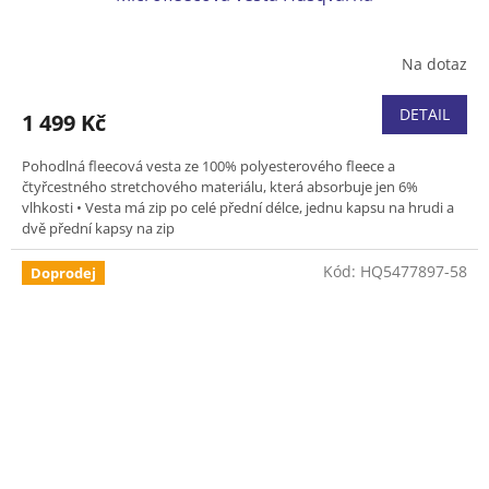
Na dotaz
DETAIL
1 499 Kč
Pohodlná fleecová vesta ze 100% polyesterového fleece a
čtyřcestného stretchového materiálu, která absorbuje jen 6%
vlhkosti •
Vesta má zip po celé přední délce, jednu kapsu na hrudi a
dvě přední kapsy na zip
Kód:
HQ5477897-58
Doprodej