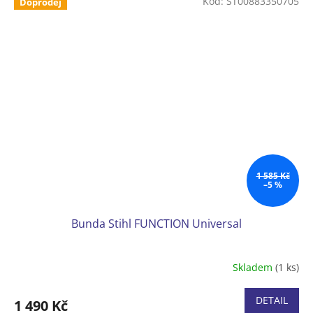
Kód:
ST00883350705
Doprodej
1 585 Kč
–5 %
Bunda Stihl FUNCTION Universal
Skladem
(1 ks)
DETAIL
1 490 Kč