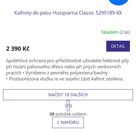
Kalhoty do pasu Husqvarna Classic 5295189-XX
Skladem
(2 ks)
DETAIL
2 390 Kč
Spolehlivá ochrana pro příležitostné uživatele řetězové pily
při řezání palivového dřeva nebo při jiných venkovních
pracích • Vyrobeno z pevného polyesteru/bavlny
• Protipořezová vložka je ve spodní části kalhot zesílena,
aby odolala opotřebení z bot. • Ochrana proti proříznutí -
třída 1 (20 m/s) • Vyhovují KWF Standard • Velikost 44, 46,
NAČÍST 18 DALŠÍCH
48, 50, 52, 54, 56, 58, 60, 62, 64, k dispozici rovněž ve
S
zkrácených verzích.
1
3
t
O
r
39
položek celkem
v
á
l
NAHORU
n
á
k
o
d