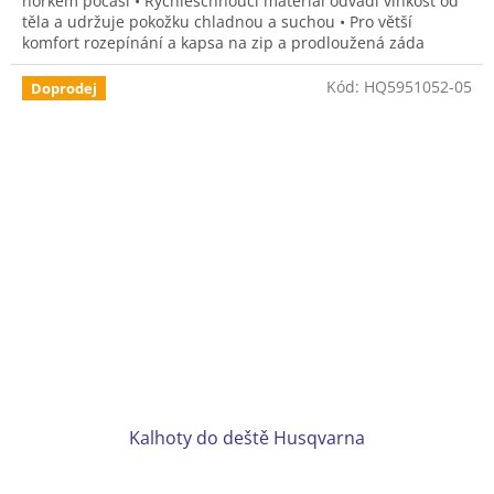
horkém počasí • Rychleschnoucí materiál odvádí vlhkost od
těla a udržuje pokožku chladnou a suchou • Pro větší
komfort rozepínání a kapsa na zip a prodloužená záda
Kód:
HQ5951052-05
Doprodej
Kalhoty do deště Husqvarna