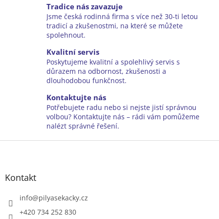
v
a
Tradice nás zavazuje
á
c
Jsme česká rodinná firma s více než 30-ti letou
n
í
tradicí a zkušenostmi, na které se můžete
í
p
spolehnout.
r
v
Kvalitní servis
k
Poskytujeme kvalitní a spolehlivý servis s
y
důrazem na odbornost, zkušenosti a
v
dlouhodobou funkčnost.
ý
Kontaktujte nás
p
i
Potřebujete radu nebo si nejste jistí správnou
s
volbou? Kontaktujte nás – rádi vám pomůžeme
u
nalézt správné řešení.
Z
á
p
a
Kontakt
t
í
info
@
pilyasekacky.cz
+420 734 252 830