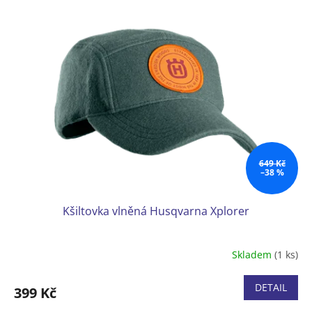
649 Kč
–38 %
Kšiltovka vlněná Husqvarna Xplorer
Skladem
(1 ks)
DETAIL
399 Kč