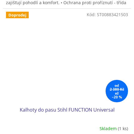
zajišťují pohodlí a komfort. • Ochrana proti proříznutí - třída
1 (20 m/s) • Velikost 44, 46, 48, 50, 52, 54, 56, 58.
Kód:
ST00883421503
Doprodej
od
2 380 Kč
až
–20 %
Kalhoty do pasu Stihl FUNCTION Universal
Skladem
(1 ks)