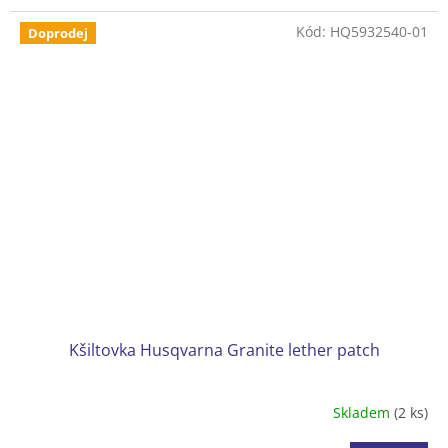
počasí.
Kód:
HQ5932540-01
Doprodej
Kšiltovka Husqvarna Granite lether patch
Skladem
(2 ks)