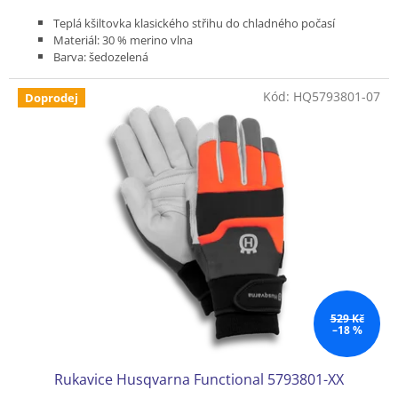
Teplá kšiltovka klasického střihu do chladného počasí
Materiál: 30 % merino vlna
Barva: šedozelená
Kožení logo Husqvarna.
Kód:
HQ5793801-07
Doprodej
529 Kč
–18 %
Rukavice Husqvarna Functional 5793801-XX