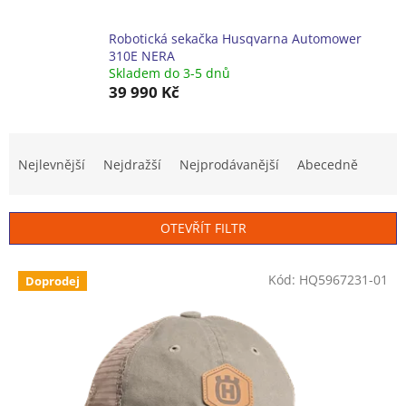
Robotická sekačka Husqvarna Automower
310E NERA
Skladem do 3-5 dnů
39 990 Kč
Ř
a
Nejlevnější
Nejdražší
Nejprodávanější
Abecedně
z
e
n
OTEVŘÍT FILTR
í
p
V
r
Kód:
HQ5967231-01
Doprodej
ý
o
p
d
i
u
s
k
p
t
r
ů