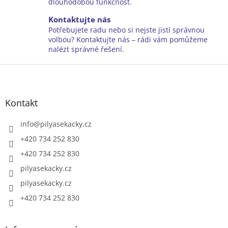
v
dlouhodobou funkčnost.
k
y
Kontaktujte nás
v
Potřebujete radu nebo si nejste jistí správnou
ý
volbou? Kontaktujte nás – rádi vám pomůžeme
p
nalézt správné řešení.
i
Z
s
u
á
p
a
Kontakt
t
í
info
@
pilyasekacky.cz
+420 734 252 830
+420 734 252 830
pilyasekacky.cz
pilyasekacky.cz
+420 734 252 830