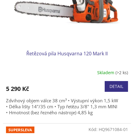
o
d
u
k
t
ů
Řetězová pila Husqvarna 120 Mark II
Skladem
(>2 ks)
Průměrné
hodnocení
produktu
DETAIL
5 290 Kč
je
5,0
Zdvihový objem válce 38 cm³ • Výstupní výkon 1,5 kW
z
• Délka lišty 14"/35 cm • Typ řetězu 3/8" 1,3 mm MINI
5
• Hmotnost (bez řezného nástroje) 4,85 kg
hvězdiček.
Kód:
HQ9671084-01
SUPERSLEVA