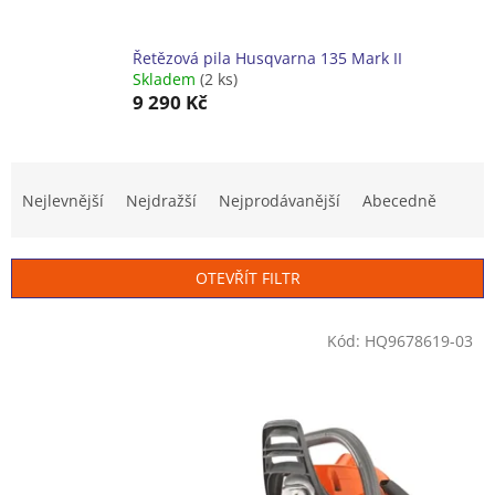
Řetězová pila Husqvarna 135 Mark II
Skladem
(2 ks)
9 290 Kč
Ř
a
Nejlevnější
Nejdražší
Nejprodávanější
Abecedně
z
e
n
OTEVŘÍT FILTR
í
p
V
r
Kód:
HQ9678619-03
ý
o
p
d
i
u
s
k
p
t
r
ů