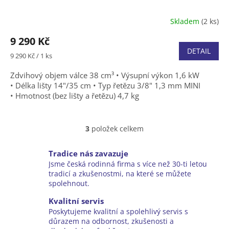
Skladem
(2 ks)
Průměrné
hodnocení
9 290 Kč
produktu
DETAIL
je
Měrná
9 290 Kč / 1 ks
5,0
cena:
z
Zdvihový objem válce 38 cm³ • Výsupní výkon 1,6 kW
5
• Délka lišty 14"/35 cm • Typ řetězu 3/8" 1,3 mm MINI
hvězdiček.
• Hmotnost (bez lišty a řetězu) 4,7 kg
3
položek celkem
O
v
l
Tradice nás zavazuje
á
Jsme česká rodinná firma s více než 30-ti letou
d
tradicí a zkušenostmi, na které se můžete
a
spolehnout.
c
í
Kvalitní servis
p
Poskytujeme kvalitní a spolehlivý servis s
r
důrazem na odbornost, zkušenosti a