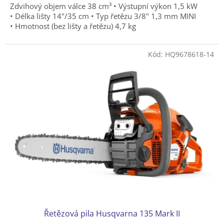
Zdvihový objem válce 38 cm³ • Výstupní výkon 1,5 kW
z
• Délka lišty 14"/35 cm • Typ řetězu 3/8" 1,3 mm MINI
5
• Hmotnost (bez lišty a řetězu) 4,7 kg
hvězdiček.
Kód:
HQ9678618-14
Řetězová pila Husqvarna 135 Mark II