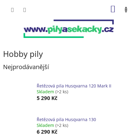
Přejít
NÁKUP
na
obsah
KOŠÍK
Hobby pily
Nejprodávanější
Řetězová pila Husqvarna 120 Mark II
Skladem
(>2 ks)
5 290 Kč
Řetězová pila Husqvarna 130
Skladem
(>2 ks)
6 290 Kč