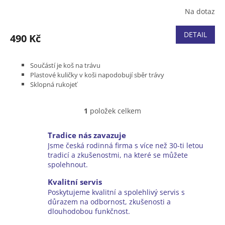
Na dotaz
DETAIL
490 Kč
Součástí je koš na trávu
Plastové kuličky v koši napodobují sběr trávy
Sklopná rukojeť
Vhodné pro děti od 2 let
1
položek celkem
O
v
l
Tradice nás zavazuje
á
Jsme česká rodinná firma s více než 30-ti letou
d
tradicí a zkušenostmi, na které se můžete
a
spolehnout.
c
í
Kvalitní servis
p
Poskytujeme kvalitní a spolehlivý servis s
r
důrazem na odbornost, zkušenosti a
v
dlouhodobou funkčnost.
k