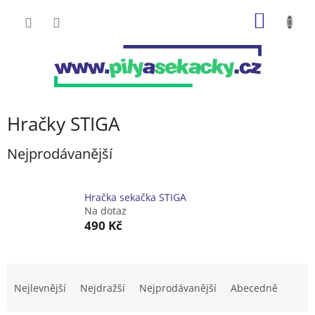
Přejít
NÁKUP
na
obsah
KOŠÍK
Hračky STIGA
Nejprodávanější
Hračka sekačka STIGA
Na dotaz
490 Kč
Ř
a
Nejlevnější
Nejdražší
Nejprodávanější
Abecedně
z