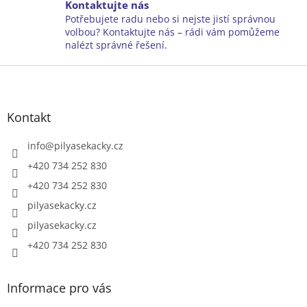
y
Kontaktujte nás
v
Potřebujete radu nebo si nejste jistí správnou
ý
volbou? Kontaktujte nás – rádi vám pomůžeme
p
nalézt správné řešení.
i
Z
s
u
á
p
a
Kontakt
t
í
info
@
pilyasekacky.cz
+420 734 252 830
+420 734 252 830
pilyasekacky.cz
pilyasekacky.cz
+420 734 252 830
Informace pro vás