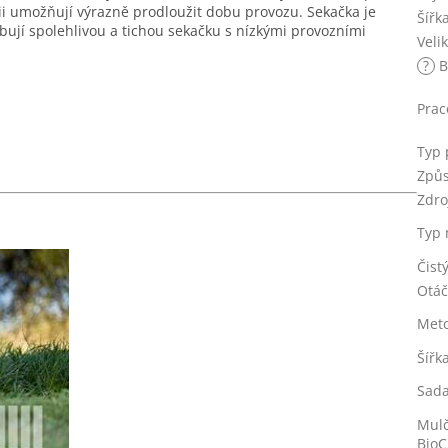
rii umožňují výrazně prodloužit dobu provozu. Sekačka je
Šířk
ebují spolehlivou a tichou sekačku s nízkými provozními
Veli
?
B
Prac
Typ
Způs
Zdro
Typ 
Čist
Otáč
Meto
Šířk
Sada
Mulč
BioC