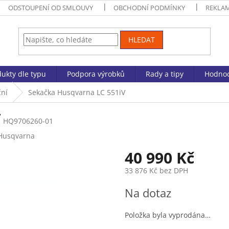
ODSTOUPENÍ OD SMLOUVY
OBCHODNÍ PODMÍNKY
REKLA
HLEDAT
ukty dle typu
Podpora výrobků
Rady a tipy
Hodnoc
ční
Sekačka Husqvarna LC 551iV
V
HQ9706260-01
Husqvarna
40 990 Kč
33 876 Kč bez DPH
Měrná
Na dotaz
cena:
Položka byla vyprodána…