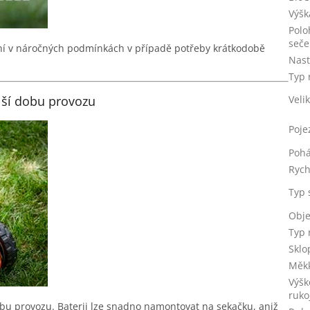
Výšk
Polo
seče
ení v náročných podmínkách v případě potřeby krátkodobě
Nast
Typ 
Veli
lší dobu provozu
Poje
Pohá
Rych
Typ 
Obje
Typ 
Sklo
Měkk
Výšk
ruko
obu provozu. Baterii lze snadno namontovat na sekačku, aniž