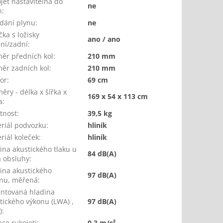
jeť nastavitelná do
ne
n
:
dání plynu
:
ne
čka s ložisky
ano / ano
ní/zadní
:
ěr předních kol
:
210 mm
ěr zadních kol
:
210 mm
or
:
69 cm
ěry - délka x šířka x
169 x 54 x 113 cm
a
:
tnost
:
39,5 kg
riál podvozku
:
hliník
riál koleček
:
hliník
ina akustického tlaku u
84 dB(A)
 obsluhy
:
ina akustického
97 dB(A)
nu, měřená
:
ntovaná hladina
tického výkonu (LWA) ,
97 dB(A)
)
:
ace rukojeti
:
0,3 m/s²