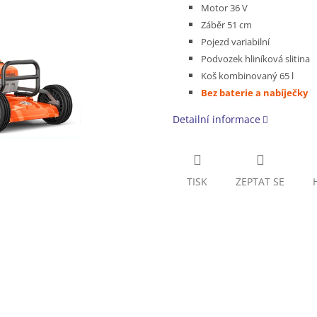
Motor 36 V
Záběr 51 cm
Pojezd variabilní
Podvozek hliníková slitina
Koš kombinovaný 65 l
Bez baterie a nabíječky
Detailní informace
TISK
ZEPTAT SE