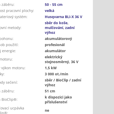
a záběru
:
50 - 55 cm
kost pracovní plochy
:
velká
ateriový systém
:
Husqvarna BLi-X 36 V
sběr do koše
,
ovní metody
:
mulčování
,
zadní
výhoz
 pohonu
:
akumulátorový
ob použití
:
profesionál
j energie
:
akumulátor
elektrický
motoru
:
stejnosměrný, 36 V
ý výkon motoru
:
1,5 kW
ky
:
3 000 ot./min
sběr / BioClip / zadní
dy sečení
:
výhoz
a záběru
:
51 cm
k dispozici jako
 BioClip®
:
příslušenství
ovací ucpávka
ne
lip®
: