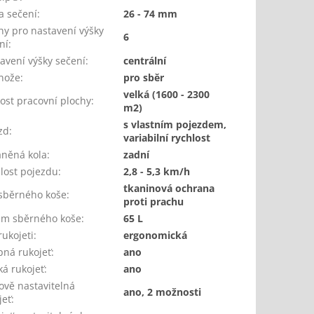
a sečení
:
26 - 74 mm
hy pro nastavení výšky
6
ní
:
avení výšky sečení
:
centrální
nože
:
pro sběr
velká (1600 - 2300
kost pracovní plochy
:
m2)
s vlastním pojezdem,
zd
:
variabilní rychlost
něná kola
:
zadní
lost pojezdu
:
2,8 - 5,3 km/h
tkaninová ochrana
sběrného koše
:
proti prachu
m sběrného koše
:
65 L
rukojeti
:
ergonomická
pná rukojeť
:
ano
á rukojeť
:
ano
ově nastavitelná
ano, 2 možnosti
jeť
: