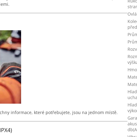
Ruko
iemi.
stra
Ovlá
Kole
před
Prům
Prům
Rozv
Rozm
výšk
Hmo
Mate
Mate
Hlad
ucha
Hlad
výko
echny informace, které potřebujete, jsou na jednom místě.
Gara
akus
IPX4)
db(A
Vibr