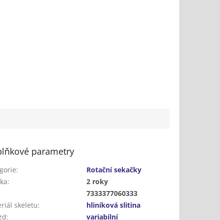
lňkové parametry
gorie
:
Rotační sekačky
ka
:
2 roky
:
7333377060333
riál skeletu
:
hliníková slitina
zd
:
variabilní