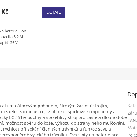
 Kč
DETAIL
yp baterie Lion
apacita 5,2 Ah
apětí 36 V
ýkon baterie 187 Wh
Dop
ná akumulátorovým pohonem, širokým žacím ústrojím,
Kate
í skelet žacího ústrojí z hliníku, špičkové komponenty a
Záru
ačky LC 551iV odolný a spolehlivý stroj pro časté a dlouhodobé
EAN
ní, možnost sběru do koše, výhozu do strany nebo mulčování.
Mate
 rychlost při sekání členitých trávníků a funkce savE a
nerovnoměrně vysokého trávníku. Dva sloty na baterie pro
Poje