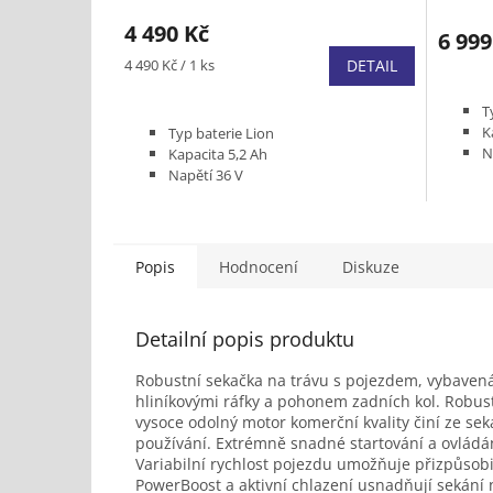
4 490 Kč
6 999
Měrná
4 490 Kč / 1 ks
DETAIL
cena:
T
K
Typ baterie Lion
N
Kapacita 5,2 Ah
V
Napětí 36 V
Výkon baterie 187 Wh
Popis
Hodnocení
Diskuze
Detailní popis produktu
Robustní sekačka na trávu s pojezdem, vybave
hliníkovými ráfky a pohonem zadních kol. Robustn
vysoce odolný motor komerční kvality činí ze sek
používání. Extrémně snadné startování a ovládá
Variabilní rychlost pojezdu umožňuje přizpůsobit
PowerBoost a aktivní chlazení usnadňují sekání 