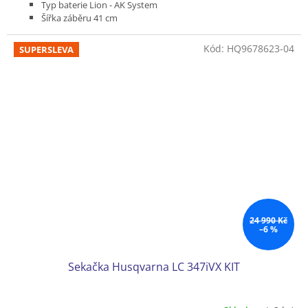
Typ baterie Lion - AK System
Šířka záběru 41 cm
Pojezd variabilní 2,0 - 4,5 km/h
Podvozek plast
Kód:
HQ9678623-04
SUPERSLEVA
Koš plastový 52 l
Hmotnost (bez baterie) 27 kg
Bez akumulátoru a nabíječky
24 990 Kč
–6 %
Sekačka Husqvarna LC 347iVX KIT