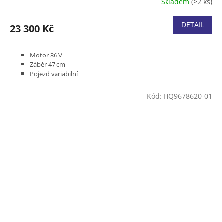
Skladem
(>2 ks)
DETAIL
23 300 Kč
Motor 36 V
Záběr 47 cm
Pojezd variabilní
Podvozek kompozit
Koš kombinovaný 55 l
Kód:
HQ9678620-01
Součástí dodávky je 2x baterie BLi40-B140 a nabíječka QC40-
C80