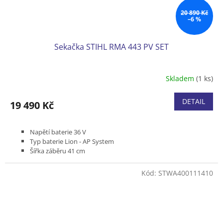
20 890 Kč
–6 %
Sekačka STIHL RMA 443 PV SET
Skladem
(1 ks)
DETAIL
19 490 Kč
Napětí baterie 36 V
Typ baterie Lion - AP System
Šířka záběru 41 cm
Pojezd variabilní 2,0 - 4,5 km/h
Podvozek plast
Kód:
STWA400111410
Koš plastový 55 l
Hmotnost (bez baterie) 24 kg
Včetně 1 ks akumulátoru AP 200 a nabíječky AL 301