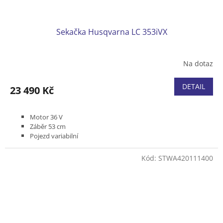
Sekačka Husqvarna LC 353iVX
Na dotaz
DETAIL
23 490 Kč
Motor 36 V
Záběr 53 cm
Pojezd variabilní
Podvozek kompozit
Koš kombinovaný 60 l
Kód:
STWA420111400
Bez baterie a nabíječky