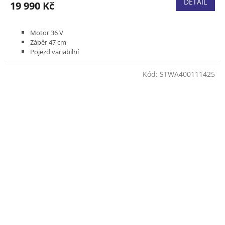
DETAIL
19 990 Kč
Motor 36 V
Záběr 47 cm
Pojezd variabilní
Podvozek kompozit
Koš kombinovaný 55 l
Kód:
STWA400111425
Bez baterie a nabíječky