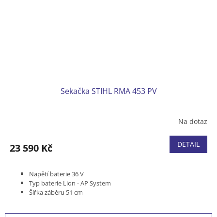
Sekačka STIHL RMA 453 PV
Na dotaz
DETAIL
23 590 Kč
Napětí baterie 36 V
Typ baterie Lion - AP System
Šířka záběru 51 cm
Pojezd variabilní 2,0 - 4,5 km/h
Podvozek plast