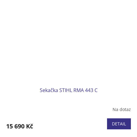
Hmotnost (bez baterie) 25 kg
Bez akumulátoru a nabíječky
Sekačka STIHL RMA 443 C
Na dotaz
DETAIL
15 690 Kč