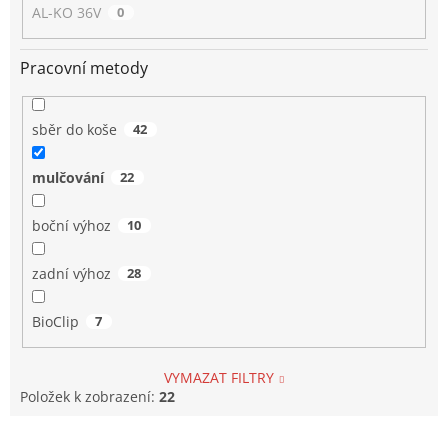
AL-KO 36V
0
Pracovní metody
sběr do koše
42
mulčování
22
boční výhoz
10
zadní výhoz
28
BioClip
7
VYMAZAT FILTRY
Položek k zobrazení:
22
V