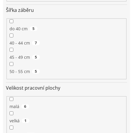
Šířka záběru
do 40 cm
5
40 - 44 cm
7
45 - 49 cm
5
50 - 55 cm
5
Velikost pracovní plochy
malá
6
velká
1