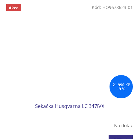
Podvozek plast
Kód:
HQ9678623-01
Akce
Koš plastový 52 l
Hmotnost (bez baterie) 27 kg
Bez akumulátoru a nabíječky
21 990 Kč
–9 %
Sekačka Husqvarna LC 347iVX
Na dotaz