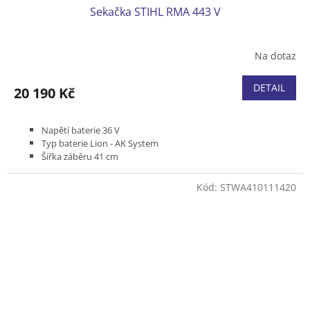
Sekačka STIHL RMA 443 V
Na dotaz
DETAIL
20 190 Kč
Napětí baterie 36 V
Typ baterie Lion - AK System
Šířka záběru 41 cm
Pojezd variabilní 2,0 - 4,5 km/h
Podvozek plast
Kód:
STWA410111420
Koš plastový 52 l
Hmotnost (bez baterie) 26 kg
Bez akumulátoru a nabíječky