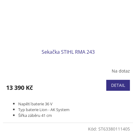
Sekačka STIHL RMA 243
Na dotaz
DETAIL
13 390 Kč
Napětí baterie 36 V
Typ baterie Lion - AK System
Šířka záběru 41 cm
Bez pojezdu
Podvozek plast
Kód:
ST63380111405
Koš plastový 52 l