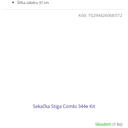
Šířka záběru 37 cm
Bez pojezdu
Podvozek plast
Kód:
TG294426068/ST2
Koš plastový 40 l
Hmotnost (bez baterie) 15 kg
Bez akumulátoru a nabíječky
Sekačka Stiga Combi 344e Kit
Skladem
(1 ks)