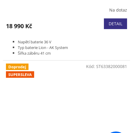
Na dotaz
DETAIL
18 990 Kč
Napětí baterie 36 V
Typ baterie Lion - AK System
Šířka záběru 41 cm
Pojezd variabilní 2,0 - 4,5 km/h
Podvozek plast
Kód:
ST63382000081
Doprodej
Koš plastový 52 l
SUPERSLEVA
Hmotnost (bez baterie) 27 kg
Dodávka včetně akumulátoru AK 30 a nabíječly AL 101