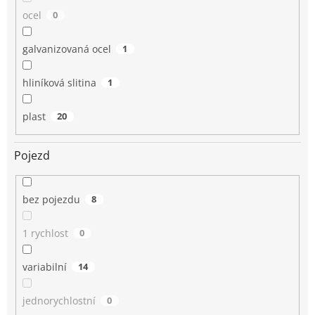
ocel
0
galvanizovaná ocel
1
hliníková slitina
1
plast
20
Pojezd
bez pojezdu
8
1 rychlost
0
variabilní
14
jednorychlostní
0