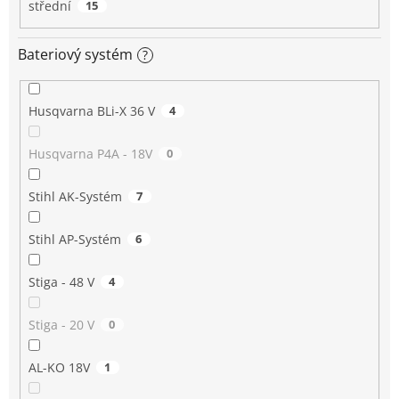
střední
15
Bateriový systém
?
Husqvarna BLi-X 36 V
4
Husqvarna P4A - 18V
0
Stihl AK-Systém
7
Stihl AP-Systém
6
Stiga - 48 V
4
Stiga - 20 V
0
AL-KO 18V
1