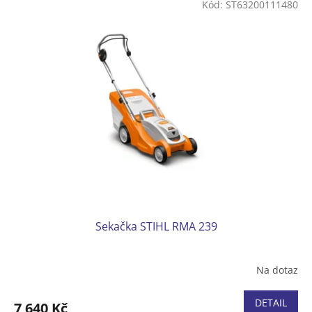
Kód:
ST63200111480
ý
p
i
s
p
r
o
d
u
k
t
ů
Sekačka STIHL RMA 239
Na dotaz
DETAIL
7 640 Kč