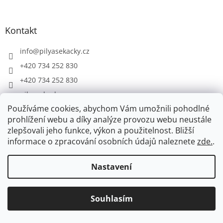
á
p
a
Kontakt
t
í
info
@
pilyasekacky.cz
+420 734 252 830
+420 734 252 830
pilyasekacky.cz
Používáme cookies, abychom Vám umožnili pohodlné
pilyasekacky.cz
prohlížení webu a díky analýze provozu webu neustále
+420 734 252 830
zlepšovali jeho funkce, výkon a použitelnost.
Bližší
informace o zpracování osobních údajů naleznete
zde.
.
Informace pro vás
Nastavení
Odstoupení od smlouvy
Obchodní podmínky
Reklamační řád
Souhlasím
Zpracování osobních údajů
Dostupnost zboží