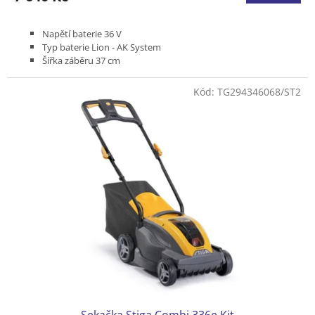
Napětí baterie 36 V
Typ baterie Lion - AK System
Šířka záběru 37 cm
Bez pojezdu
Podvozek plast
Kód:
TG294346068/ST2
Koš plastový 40 l
Hmotnost (bez baterie) 13 kg
Bez akumulátoru a nabíječky