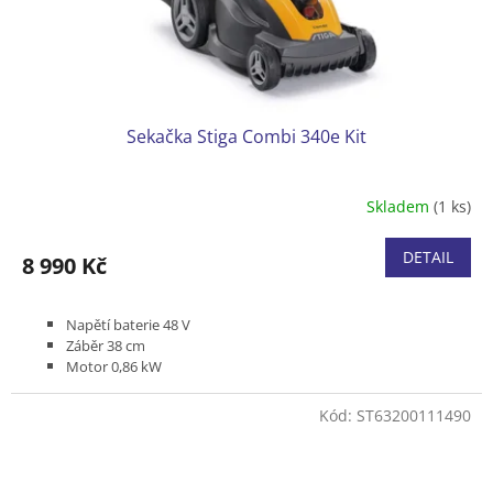
Sekačka Stiga Combi 340e Kit
Skladem
(1 ks)
DETAIL
8 990 Kč
Napětí baterie
48 V
Záběr 38 cm
Motor 0,86 kW
Bez pojezdu
Podvozek plast
Kód:
ST63200111490
Koš textilní 40 l
Včetně baterie 4,0 Ah a nabíječky
Produktová řada ESSENTIAL