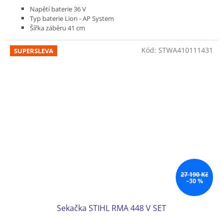
Napětí baterie 36 V
Typ baterie Lion - AP System
Šířka záběru 41 cm
Bez pojezdu
Podvozek plast
Kód:
STWA410111431
SUPERSLEVA
Koš plastový 55 l
Hmotnost (bez baterie) 22 kg
Bez akumulátoru a nabíječky
27 190 Kč
–30 %
Sekačka STIHL RMA 448 V SET