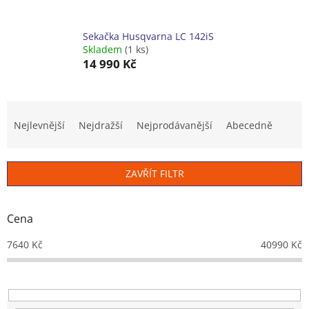
Sekačka Husqvarna LC 142iS
Skladem
(1 ks)
14 990 Kč
Ř
a
Nejlevnější
Nejdražší
Nejprodávanější
Abecedně
z
e
n
ZAVŘÍT FILTR
í
p
r
Cena
o
d
7640
Kč
40990
Kč
u
k
t
ů