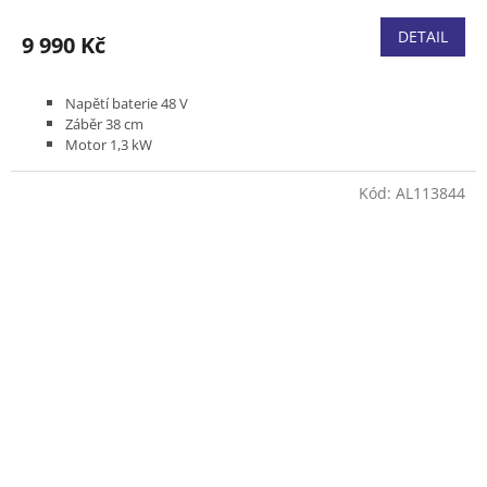
DETAIL
9 990 Kč
Napětí baterie 48 V
Záběr 38 cm
Motor 1,3 kW
Bez pojezdu
Podvozek plast
Kód:
AL113844
Koš textilní 50 l
Včetně baterie 5,0 Ah a nabíječky
Produktová řada ESSENTIAL