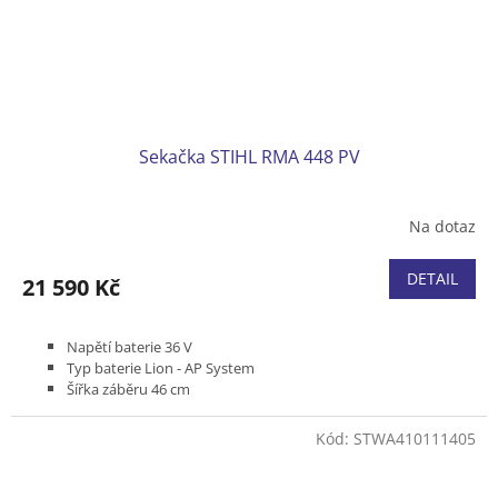
Sekačka STIHL RMA 448 PV
Na dotaz
DETAIL
21 590 Kč
Napětí baterie 36 V
Typ baterie Lion - AP System
Šířka záběru 46 cm
Pojezd variabilní 2,0 - 4,5 km/h
Podvozek plast
Kód:
STWA410111405
Koš plastový 52 l
Hmotnost (bez baterie) 28 kg
Bez akumulátoru a nabíječky