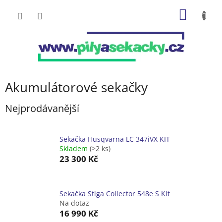
Přejít
NÁKUP
na
obsah
KOŠÍK
Akumulátorové sekačky
Nejprodávanější
Sekačka Husqvarna LC 347iVX KIT
Skladem
(>2 ks)
23 300 Kč
Sekačka Stiga Collector 548e S Kit
Na dotaz
16 990 Kč