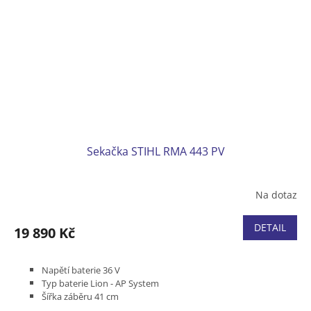
Sekačka STIHL RMA 443 PV
Na dotaz
DETAIL
19 890 Kč
Napětí baterie 36 V
Typ baterie Lion - AP System
Šířka záběru 41 cm
Pojezd variabilní 2,0 - 4,5 km/h