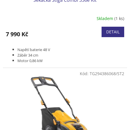
Sekačka Stiga Combi 336e Kit
Skladem
(1 ks)
DETAIL
7 990 Kč
Napětí baterie
48 V
Záběr 34 cm
Motor 0,86 kW
Bez pojezdu
Podvozek plast
Kód:
TG294386068/ST2
Koš textilní 35 l
Včetně baterie 2,0 Ah a nabíječky
Produktová řada ESSENTIAL