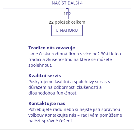
Koš plastový 55 l
NAČÍST DALŠÍ 4
Hmotnost (bez baterie) 29 kg
S
Bez akumulátoru a nabíječky
1
2
t
O
r
22
položek celkem
v
á
l
NAHORU
n
á
k
o
d
v
a
Tradice nás zavazuje
á
c
Jsme česká rodinná firma s více než 30-ti letou
n
í
tradicí a zkušenostmi, na které se můžete
í
p
spolehnout.
r
v
Kvalitní servis
k
Poskytujeme kvalitní a spolehlivý servis s
y
důrazem na odbornost, zkušenosti a
v
dlouhodobou funkčnost.
ý
Kontaktujte nás
p
i
Potřebujete radu nebo si nejste jistí správnou
s
volbou? Kontaktujte nás – rádi vám pomůžeme
u
nalézt správné řešení.
Z