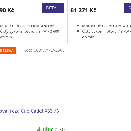
DETAIL
D
90 Kč
61 271 Kč
Motor Cub Cadet OHV, 420 cm³
Motor Cub Cadet OHV, 420 
Čistý výkon motoru 7,8 kW / 3 600
Čistý výkon motoru 7,8 kW /
ot/min
ot/min
Pracovní šířka 66 cm
Pracovní šířka 71 cm
Třístupňová
Třístupňová
Kód:
CC31AY7EVZ603
RSLEVA
Podpora řízení pro snadné zatáčení
Podpora řízení pro snadné z
na místě
na místě
Elektrický startér
Elektrický startér
Vyhřívané rukojeti
Vyhřívané rukojeti
Světlo
Světlo
Hmotnost 116 kg
Hmotnost 118 kg
ová fréza Cub Cadet XS3 76
Skladem
(1 ks)