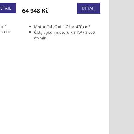
ETAIL
DETAIL
64 948 Kč
cm³
Motor Cub Cadet OHV, 420 cm³
 3 600
Čistý výkon motoru 7,8 kW / 3 600
ot/min
Pracovní šířka 76 cm
Třístupňová
atáčení
Podpora řízení pro snadné zatáčení
na místě
Elektrický startér
Vyhřívané rukojeti
Světlo
Hmotnost 120 kg