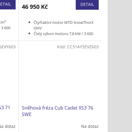
ETAIL
DETAIL
46 950 Kč
cm³
Čtyřtaktní motor MTD SnowThorX
 3 600
OHV
Čistý výkon motoru 7,8 kW / 3 600
ot/min
Pracovní šířka 76 cm
5EVY603
Kód:
CC31AY5EVZ603
atáčení
Dvoustupňová
Podpora řízení pro snadné zatáčení
na místě
Elektrický startér
Světlo
Hmotnost 111 kg
S3 71
Sněhová fréza Cub Cadet XS3 76
SWE
Na dotaz
Na dotaz