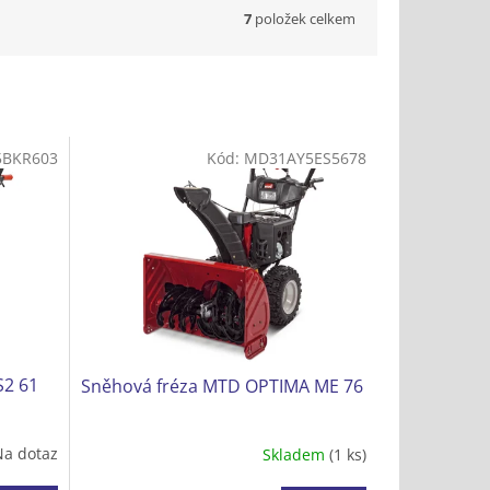
7
položek celkem
BKR603
Kód:
MD31AY5ES5678
S2 61
Sněhová fréza MTD OPTIMA ME 76
Na dotaz
Skladem
(1 ks)