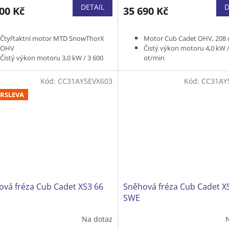
DETAIL
D
00 Kč
35 690 Kč
Čtyřtaktní motor MTD SnowThorX
Motor Cub Cadet OHV, 208 
OHV
Čistý výkon motoru 4,0 kW /
Čistý výkon motoru 3,0 kW / 3 600
ot/min
ot/min
Pracovní šířka 61 cm
Pracovní šířka 61 cm
Dvoustupňová
Kód:
CC31AY5EVX603
Kód:
CC31AY
Dvoustupňová
Podpora řízení pro snadné z
RSLEVA
Rušní startér
na místě
Hmotnost 77 kg
Elektrický startér
Vyhřívané rukojeti
Světlo
Hmotnost 84 kg
ová fréza Cub Cadet XS3 66
Sněhová fréza Cub Cadet X
SWE
Na dotaz