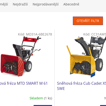
vnější
Nejdražší
Nejprodávanější
Abecedně
OTEVŘÍT FILTR
Kód:
MD31A-6BE2678
Kód:
CC31AW5
ová fréza MTD SMART M 61
Sněhová fréza Cub Cadet X
SWE
Skladem
(1 ks)