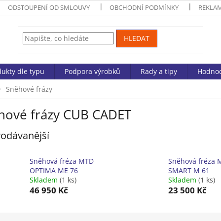
ODSTOUPENÍ OD SMLOUVY
OBCHODNÍ PODMÍNKY
REKLA
HLEDAT
ukty dle typu
Podpora výrobků
Rady a tipy
Hodnoc
Sněhové frázy
hové frázy CUB CADET
odávanější
Sněhová fréza MTD
Sněhová fréza
OPTIMA ME 76
SMART M 61
Skladem
(1 ks)
Skladem
(1 ks)
46 950 Kč
23 500 Kč