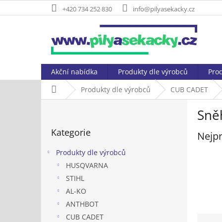
Přejít
+420 734 252 830
info@pilyasekacky.cz
na
obsah
Akční nabídka
Produkty dle výrobců
Prod
Domů
Produkty dle výrobců
CUB CADET
P
Sně
o
Přeskočit
s
Kategorie
kategorie
Nejpr
t
r
Produkty dle výrobců
a
HUSQVARNA
n
STIHL
n
í
AL-KO
p
ANTHBOT
a
Ř
CUB CADET