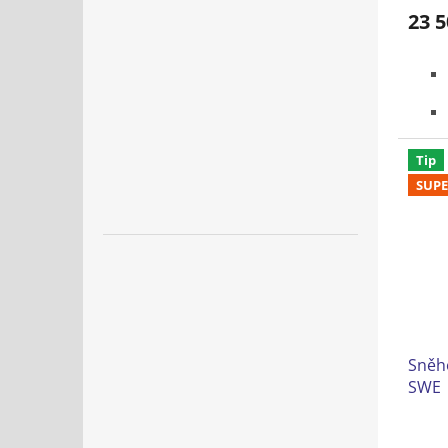
23 5
Tip
SUPE
Sněh
SWE