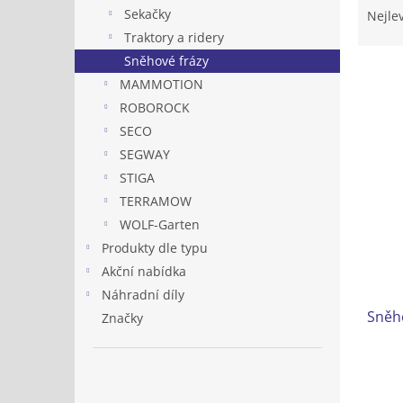
n
a
Sekačky
Nejle
e
z
Traktory a ridery
l
e
Sněhové frázy
n
MAMMOTION
í
ROBOROCK
p
V
r
SECO
ý
o
SEGWAY
p
d
i
STIGA
u
s
TERRAMOW
k
p
WOLF-Garten
t
r
ů
Produkty dle typu
o
Akční nabídka
d
Náhradní díly
u
Sněh
k
Značky
t
ů