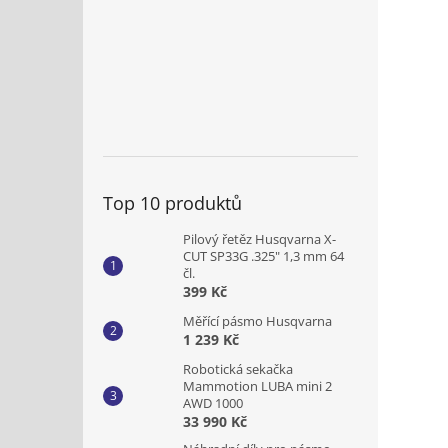
Top 10 produktů
Pilový řetěz Husqvarna X-
CUT SP33G .325" 1,3 mm 64
čl.
399 Kč
Měřící pásmo Husqvarna
1 239 Kč
Robotická sekačka
Mammotion LUBA mini 2
AWD 1000
33 990 Kč