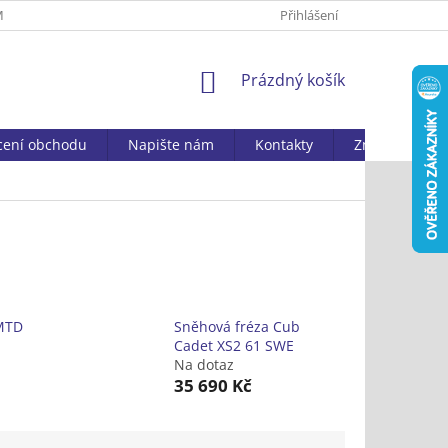
MAČNÍ ŘÁD
ZPRACOVÁNÍ OSOBNÍCH ÚDAJŮ
Přihlášení
DOSTUPNOST ZBOŽ
NÁKUPNÍ
Prázdný košík
KOŠÍK
ení obchodu
Napište nám
Kontakty
Značky
 MTD
Sněhová fréza Cub
Cadet XS2 61 SWE
Na dotaz
35 690 Kč