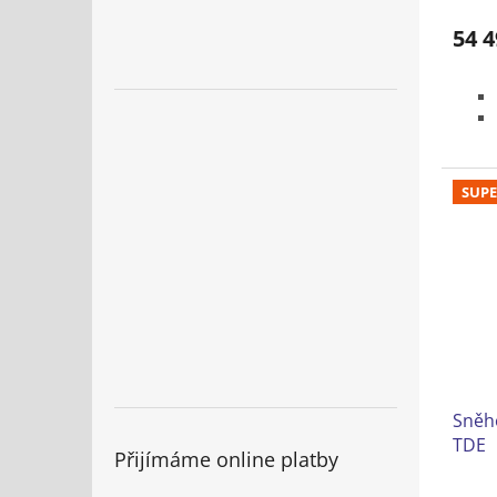
54 4
SUPE
Sněh
TDE
Přijímáme online platby