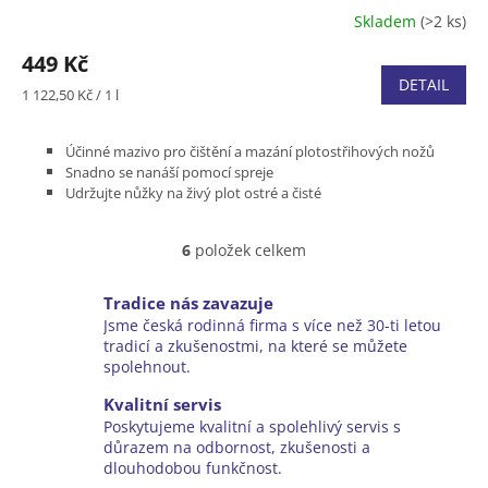
Skladem
(>2 ks)
449 Kč
DETAIL
Měrná
1 122,50 Kč / 1 l
cena:
Účinné mazivo pro čištění a mazání plotostřihových nožů
Snadno se nanáší pomocí spreje
Udržujte nůžky na živý plot ostré a čisté
Chrání nože před korozí během skladování
Balení 400 ml, BIO produkt
6
položek celkem
O
v
l
Tradice nás zavazuje
á
Jsme česká rodinná firma s více než 30-ti letou
d
tradicí a zkušenostmi, na které se můžete
a
spolehnout.
c
í
Kvalitní servis
p
Poskytujeme kvalitní a spolehlivý servis s
r
důrazem na odbornost, zkušenosti a
v
dlouhodobou funkčnost.
k