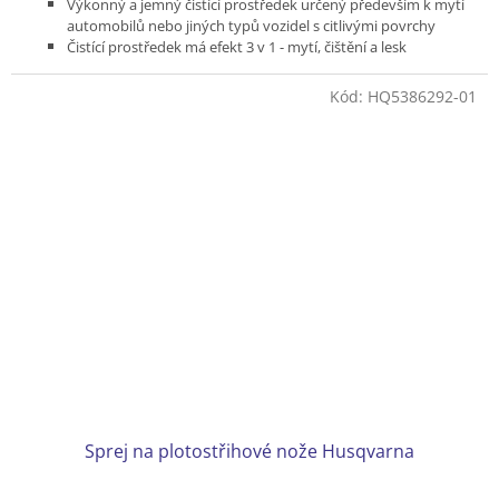
Výkonný a jemný čistící prostředek určený především k mytí
automobilů nebo jiných typů vozidel s citlivými povrchy
Čistící prostředek má efekt 3 v 1 - mytí, čištění a lesk
Pro tlakové myčky Husqvarna řady 100-400.
Balení 2,5 l
Kód:
HQ5386292-01
Sprej na plotostřihové nože Husqvarna