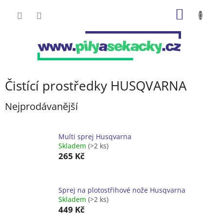
Přejít
NÁKUP
na
obsah
KOŠÍK
Čistící prostředky HUSQVARNA
Nejprodávanější
Multi sprej Husqvarna
Skladem
(>2 ks)
265 Kč
Sprej na plotostřihové nože Husqvarna
Skladem
(>2 ks)
449 Kč