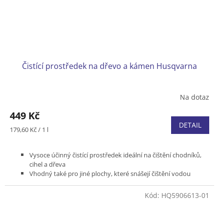
Čistící prostředek na dřevo a kámen Husqvarna
Na dotaz
449 Kč
DETAIL
Měrná
179,60 Kč / 1 l
cena:
Vysoce účinný čistící prostředek ideální na čištění chodníků,
cihel a dřeva
Vhodný také pro jiné plochy, které snášejí čištění vodou
Pro tlakové myčky řady Husqvarna řady 100-400
Balení 2,5 l
Kód:
HQ5906613-01