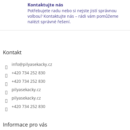
y
Kontaktujte nás
v
Potřebujete radu nebo si nejste jistí správnou
ý
volbou? Kontaktujte nás – rádi vám pomůžeme
p
nalézt správné řešení.
i
Z
s
u
á
p
a
Kontakt
t
í
info
@
pilyasekacky.cz
+420 734 252 830
+420 734 252 830
pilyasekacky.cz
pilyasekacky.cz
+420 734 252 830
Informace pro vás