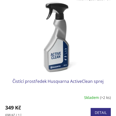
Balení 400 ml
Čistící prostředek Husqvarna ActiveClean sprej
Skladem
(>2 ks)
349 Kč
DETAIL
Měrná
698 Kč / 1 l