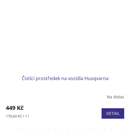
Čistící prostředek na vozidla Husqvarna
Na dotaz
449 Kč
DETAIL
Měrná
179,60 Kč / 1 l
cena: