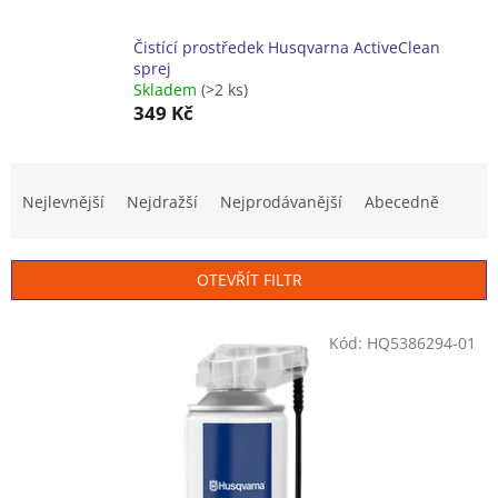
Čistící prostředek Husqvarna ActiveClean
sprej
Skladem
(>2 ks)
349 Kč
Ř
a
Nejlevnější
Nejdražší
Nejprodávanější
Abecedně
z
e
n
OTEVŘÍT FILTR
í
p
V
r
Kód:
HQ5386294-01
ý
o
p
d
i
u
s
k
p
t
r
ů