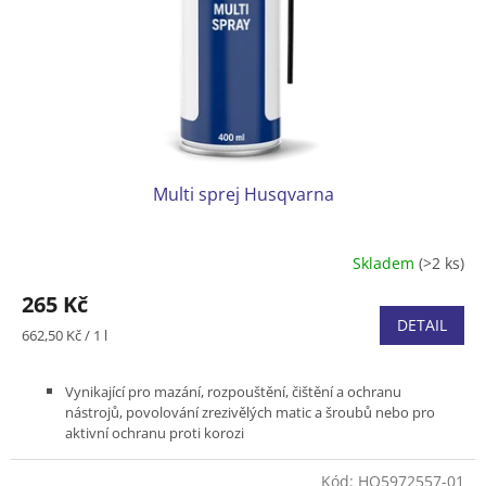
o
d
u
k
t
ů
Multi sprej Husqvarna
Skladem
(>2 ks)
265 Kč
DETAIL
Měrná
662,50 Kč / 1 l
cena:
Vynikající pro mazání, rozpouštění, čištění a ochranu
nástrojů, povolování zrezivělých matic a šroubů nebo pro
aktivní ochranu proti korozi
Snadná aplikace prostřednictvím spreje s dvojitou tryskou
- rozprašovací nebo kulatou
Kód:
HQ5972557-01