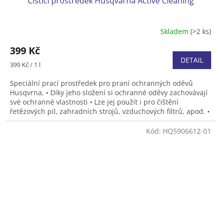
Čistící prostředek Husqvarna Active Cleaning
Skladem
(>2 ks)
399 Kč
DETAIL
Měrná
399 Kč / 1 l
cena:
Speciální prací prostředek pro praní ochranných oděvů
Husqvrna, • Díky jeho složení si ochranné oděvy zachovávají
své ochranné vlastnosti • Lze jej použít i pro čištění
řetězových pil, zahradních strojů, vzduchových filtrů, apod. •
Balení lahev 1000 ml.
Kód:
HQ5906612-01