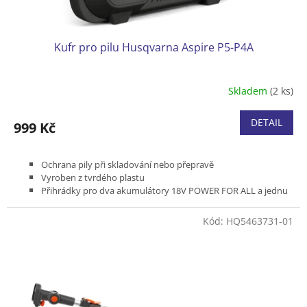
ů
Kufr pro pilu Husqvarna Aspire P5-P4A
Skladem
(2 ks)
DETAIL
999 Kč
Ochrana pily při skladování nebo přepravě
Vyroben z tvrdého plastu
Přihrádky pro dva akumulátory 18V POWER FOR ALL a jednu
nabíječku
Prostor pro další příslušenství - lahvička oleje na řetěz,
Kód:
HQ5463731-01
náhradní řetěz, lištu, pilník