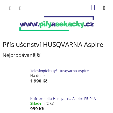
Přejít
NÁKUP
na
obsah
KOŠÍK
Příslušenství HUSQVARNA Aspire
Nejprodávanější
Teleskopická tyč Husqvarna Aspire
Na dotaz
1 990 Kč
Kufr pro pilu Husqvarna Aspire P5-P4A
Skladem
(2 ks)
999 Kč