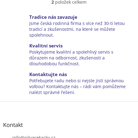
2
položek celkem
O
v
l
Tradice nás zavazuje
á
Jsme česká rodinná firma s více než 30-ti letou
d
tradicí a zkušenostmi, na které se můžete
a
spolehnout.
c
í
Kvalitní servis
p
Poskytujeme kvalitní a spolehlivý servis s
r
důrazem na odbornost, zkušenosti a
v
dlouhodobou funkčnost.
k
y
Kontaktujte nás
v
Potřebujete radu nebo si nejste jistí správnou
ý
volbou? Kontaktujte nás – rádi vám pomůžeme
p
nalézt správné řešení.
i
Z
s
u
á
p
a
Kontakt
t
info
@
pilyasekacky.cz