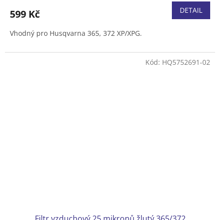
DETAIL
599 Kč
Vhodný pro Husqvarna 365, 372 XP/XPG.
Kód:
HQ5752691-02
Filtr vzduchový 25 mikronů žlutý 365/372