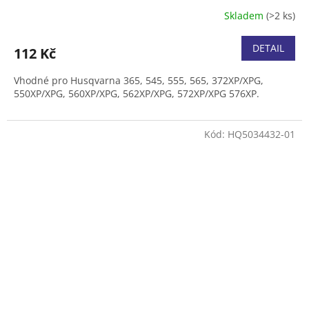
Skladem
(>2 ks)
DETAIL
112 Kč
Vhodné pro Husqvarna 365, 545, 555, 565, 372XP/XPG,
550XP/XPG, 560XP/XPG, 562XP/XPG, 572XP/XPG 576XP.
Kód:
HQ5034432-01