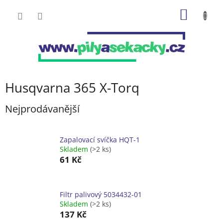
Přejít
NÁKUP
na
obsah
KOŠÍK
Husqvarna 365 X-Torq
Nejprodávanější
Zapalovací svíčka HQT-1
Skladem
(>2 ks)
61 Kč
Filtr palivový 5034432-01
Skladem
(>2 ks)
137 Kč