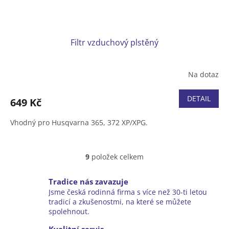
Filtr vzduchový plstěný
Na dotaz
DETAIL
649 Kč
Vhodný pro Husqvarna 365, 372 XP/XPG.
9
položek celkem
O
v
l
Tradice nás zavazuje
á
Jsme česká rodinná firma s více než 30-ti letou
d
tradicí a zkušenostmi, na které se můžete
a
spolehnout.
c
í