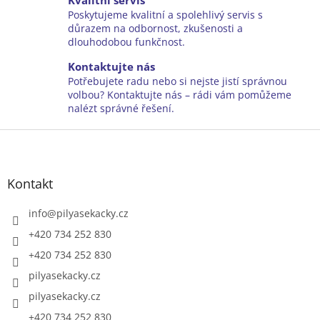
Kvalitní servis
p
Poskytujeme kvalitní a spolehlivý servis s
r
důrazem na odbornost, zkušenosti a
v
dlouhodobou funkčnost.
k
y
Kontaktujte nás
v
Potřebujete radu nebo si nejste jistí správnou
ý
volbou? Kontaktujte nás – rádi vám pomůžeme
p
nalézt správné řešení.
i
Z
s
u
á
p
a
Kontakt
t
í
info
@
pilyasekacky.cz
+420 734 252 830
+420 734 252 830
pilyasekacky.cz
pilyasekacky.cz
+420 734 252 830