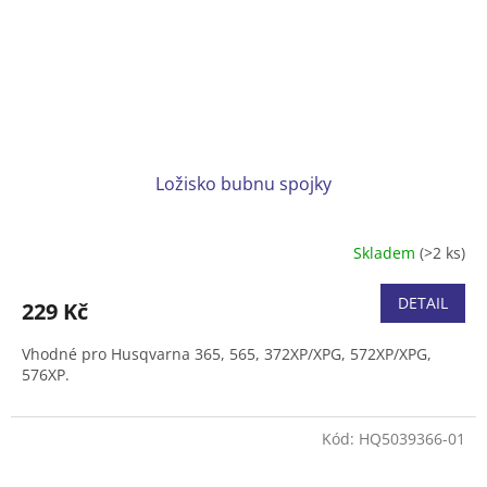
Ložisko bubnu spojky
Skladem
(>2 ks)
Průměrné
hodnocení
produktu
DETAIL
229 Kč
je
5,0
Vhodné pro Husqvarna 365, 565, 372XP/XPG, 572XP/XPG,
z
576XP.
5
hvězdiček.
Kód:
HQ5039366-01