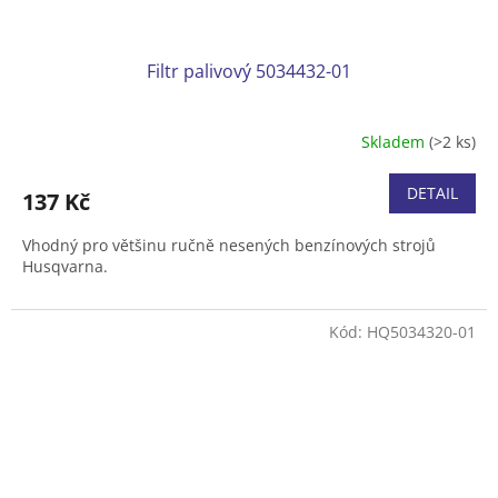
Filtr palivový 5034432-01
Skladem
(>2 ks)
DETAIL
137 Kč
Vhodný pro většinu ručně nesených benzínových strojů
Husqvarna.
Kód:
HQ5034320-01