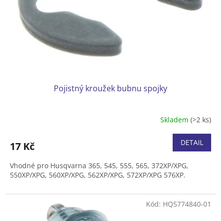
o
d
u
k
t
ů
Pojistný kroužek bubnu spojky
Skladem
(>2 ks)
DETAIL
17 Kč
Vhodné pro Husqvarna 365, 545, 555, 565, 372XP/XPG,
550XP/XPG, 560XP/XPG, 562XP/XPG, 572XP/XPG 576XP.
Kód:
HQ5774840-01