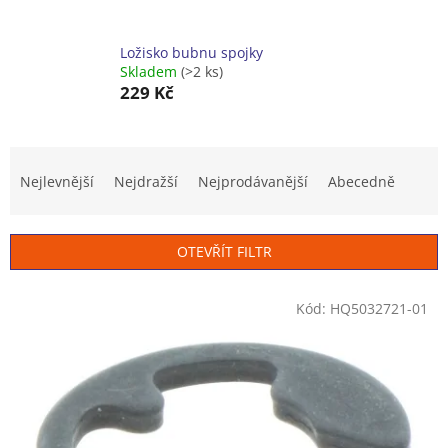
Ložisko bubnu spojky
Skladem
(>2 ks)
229 Kč
Ř
a
Nejlevnější
Nejdražší
Nejprodávanější
Abecedně
z
e
n
OTEVŘÍT FILTR
í
p
V
r
Kód:
HQ5032721-01
ý
o
p
d
i
u
s
k
p
t
r
ů