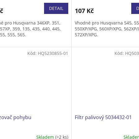
DETAIL
D
č
107 Kč
é pro Husqvarna 346XP, 351,
Vhodné pro Husqvarna 545, 55
57XP, 359, 135, 435, 440, 445,
550XP/XPG, 560XP/XPG, 562XP/
55, 555, 565.
572XP/XPG.
Kód:
HQ5230855-01
Kód:
HQ503
ovač pohybu
Filtr palivový 5034432-01
Skladem
(>2 ks)
Sklad