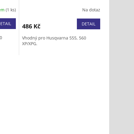
dem
(1 ks)
Na dotaz
ETAIL
DETAIL
486 Kč
0
Vhodný pro Husqvarna 555, 560
XP/XPG.