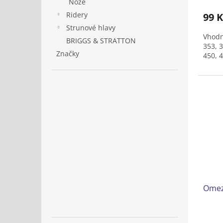
Nože
Ridery
99 K
Strunové hlavy
Vhodn
BRIGGS & STRATTON
353, 3
Značky
450, 4
Omez