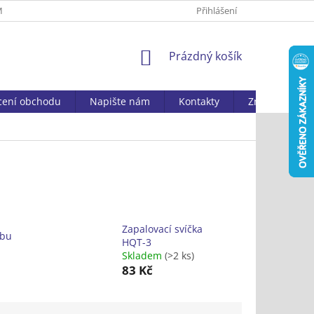
MAČNÍ ŘÁD
ZPRACOVÁNÍ OSOBNÍCH ÚDAJŮ
Přihlášení
DOSTUPNOST ZBOŽ
NÁKUPNÍ
Prázdný košík
KOŠÍK
ení obchodu
Napište nám
Kontakty
Značky
Zapalovací svíčka
ybu
HQT-3
Skladem
(>2 ks)
83 Kč