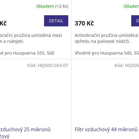
Skladem
(>2 ks)
Sklad
DETAIL
D
 Kč
370 Kč
ibrační pružina umístěná mezi
Antivibrační pružina umístěná
 a rukojetí.
vpředu na palivové nádrži.
é pro Husqvarna 555, 560
Vhodné pro Husqvarna 545, 55
G, 562 XP/XPG.
XP/XPG, 560 XP/XPG, 562 XP/XP
Kód:
HQ5051263-07
Kód:
HQ505
 vzduchový 25 mikronů
Filtr vzduchový 44 mikronů 
žový