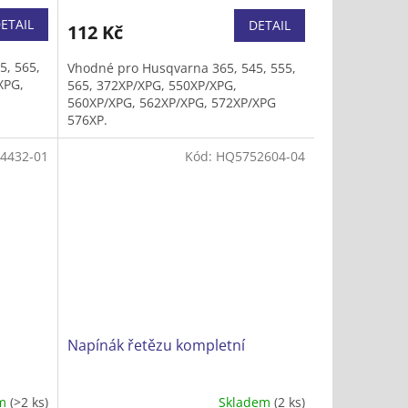
ETAIL
DETAIL
112 Kč
5, 565,
Vhodné pro Husqvarna 365, 545, 555,
XPG,
565, 372XP/XPG, 550XP/XPG,
560XP/XPG, 562XP/XPG, 572XP/XPG
576XP.
4432-01
Kód:
HQ5752604-04
Napínák řetězu kompletní
em
(>2 ks)
Skladem
(2 ks)