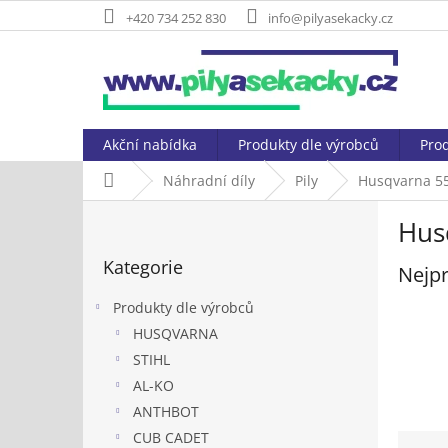
Přejít
+420 734 252 830
info@pilyasekacky.cz
na
obsah
Akční nabídka
Produkty dle výrobců
Prod
Domů
Náhradní díly
Pily
Husqvarna 5
P
Hus
o
Přeskočit
s
Kategorie
kategorie
Nejpr
t
r
Produkty dle výrobců
a
HUSQVARNA
n
STIHL
n
í
AL-KO
p
ANTHBOT
a
Ř
CUB CADET