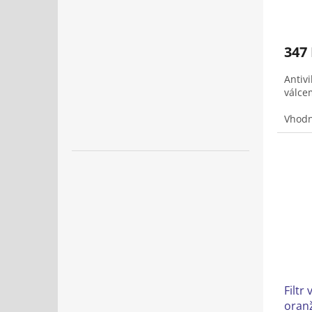
347
Antiv
válcem
Vhodn
XP/XP
Filtr
oran