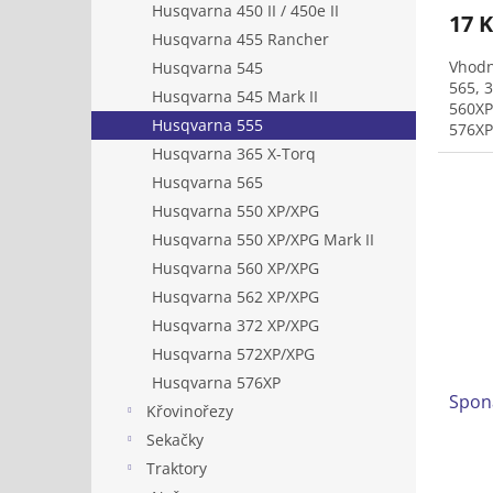
Husqvarna 450 II / 450e II
17 K
Husqvarna 455 Rancher
Vhodn
Husqvarna 545
565, 
Husqvarna 545 Mark II
560XP
Husqvarna 555
576XP
Husqvarna 365 X-Torq
Husqvarna 565
Husqvarna 550 XP/XPG
Husqvarna 550 XP/XPG Mark II
Husqvarna 560 XP/XPG
Husqvarna 562 XP/XPG
Husqvarna 372 XP/XPG
Husqvarna 572XP/XPG
Husqvarna 576XP
Spona
Křovinořezy
Sekačky
Traktory