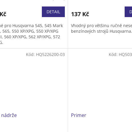
DETAIL
D
 Kč
137 Kč
é pro Husqvarna 545, 545 Mark
Vhodný pro většinu ručně nes
5, 565, 550 XP/XPG, 550 XP/XPG
benzínových strojů Husqvarna
II, 560 XP/XPG, 562 XP/XPG, 572
G.
Kód:
HQ5226200-03
Kód:
HQ503
o nádrže
Primer