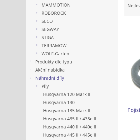
n
a
MAMMOTION
Nejle
e
z
ROBOROCK
l
e
SECO
n
SEGWAY
í
STIGA
p
V
r
TERRAMOW
ý
o
WOLF-Garten
p
d
i
Produkty dle typu
u
s
Akční nabídka
k
p
Náhradní díly
t
r
ů
Pily
o
Husqvarna 120 Mark II
d
Husqvarna 130
u
Pojis
k
Husqvarna 135 Mark II
t
Husqvarna 435 II / 435e II
ů
Husqvarna 440 II / 440e II
Husqvarna 445 II / 445e II