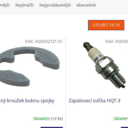
vnější
Nejdražší
Nejprodávanější
Abecedně
OTEVŘÍT FILTR
Kód:
HQ5032721-01
Kód:
HQ590
tný kroužek bubnu spojky
Zapalovací svíčka HQT-3
Skladem
(>2 ks)
Sklad