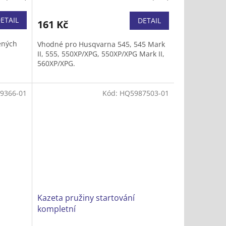
ETAIL
DETAIL
161 Kč
ených
Vhodné pro Husqvarna 545, 545 Mark
.
II, 555, 550XP/XPG, 550XP/XPG Mark II,
560XP/XPG.
9366-01
Kód:
HQ5987503-01
Kazeta pružiny startování
kompletní