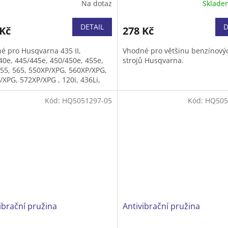
Na dotaz
Sklad
DETAIL
D
 Kč
278 Kč
é pro Husqvarna 435 II,
Vhodné pro většinu benzínový
40e, 445/445e, 450/450e, 455e,
strojů Husqvarna.
555, 565, 550XP/XPG, 560XP/XPG,
/XPG, 572XP/XPG , 120i, 436Li,
XP, T536LiXP.
Kód:
HQ5051297-05
Kód:
HQ505
ibrační pružina
Antivibrační pružina