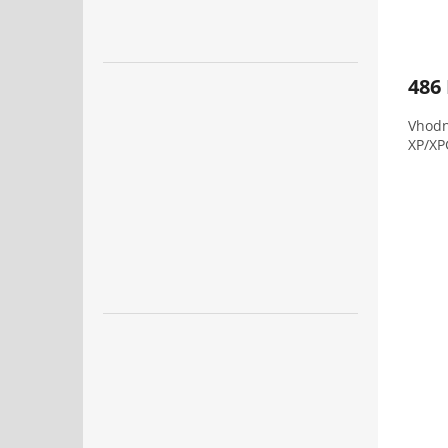
486
Vhodn
XP/XP