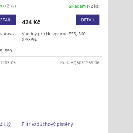
em
(>2 ks)
Skladem
(>2 ks)
ETAIL
DETAIL
424 Kč
 vpravo
Vhodný pro Husqvarna 555, 560
XP/XPG.
5, 550
G.
1263-05
Kód:
HQ5051263-06
žlutý
Filtr vzduchový plstěný