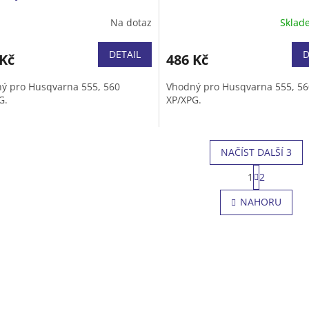
Na dotaz
Skla
DETAIL
D
 Kč
486 Kč
ý pro Husqvarna 555, 560
Vhodný pro Husqvarna 555, 56
G.
XP/XPG.
NAČÍST DALŠÍ 3
S
1
2
t
O
r
v
NAHORU
á
l
n
á
k
d
o
a
v
c
á
í
n
p
í
r