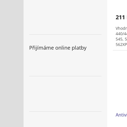
211
Vhodn
440/4
545, 
562XP
Přijímáme online platby
536Li
Antiv