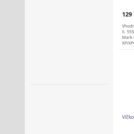
129
Vhodn
II, 55
Mark 
XP/XP
Víčk