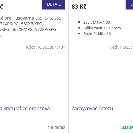
DETAIL
D
č
83 Kč
é pro Husqvarna 365, 545, 555,
Závit M10x1,00
372XP/XPG, 550XP/XPG,
Délka závitu 12,7 mm
/XPG, 562XP/XPG, 572XP/XPG
Rozměr klíče 16
.
Kód:
HQ5038947-01
Kód:
HQ537
 krytu válce oranžová
Zachycovač řetězu
Na dotaz
Skla