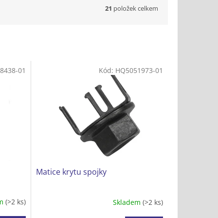
21
položek celkem
8438-01
Kód:
HQ5051973-01
Matice krytu spojky
em
(>2 ks)
Skladem
(>2 ks)