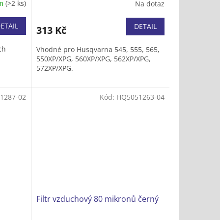
em
(>2 ks)
Na dotaz
ETAIL
DETAIL
313 Kč
ch
Vhodné pro Husqvarna 545, 555, 565,
550XP/XPG, 560XP/XPG, 562XP/XPG,
572XP/XPG.
1287-02
Kód:
HQ5051263-04
Filtr vzduchový 80 mikronů černý