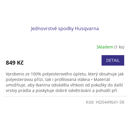
Jednovrstvé spodky Husqvarna
Skladem
(1 ks)
DETAIL
849 Kč
Vyrobeno ze 100% polyesterového úpletu, který obsahuje jak
polyesterovou přízi, tak i profilovaná vlákna • Materiál
umožňuje, aby tkanina odváděla vlhkost od pokožky do další
vrstvy prádla a poskytuje dobré odvětrávání a pohodlí při
vaší každodenní práci • Lehký materiál, 140g/m2 • Lze sušit v
sušičce při normální teplotě, žehlit. • Velikost S - XL
Kód:
HQ5449641-58