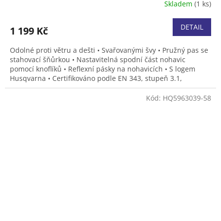
Skladem
(1 ks)
DETAIL
1 199 Kč
Odolné proti větru a dešti • Svařovanými švy • Pružný pas se
stahovací šňůrkou • Nastavitelná spodní část nohavic
pomocí knoflíků • Reflexní pásky na nohavicích • S logem
Husqvarna • Certifikováno podle EN 343, stupeň 3.1,
ochranný oděv proti nepříznivému počasí. • Velikost XS, S, M,
L, XL, XXL, XXXL
Kód:
HQ5963039-58