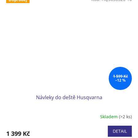
viditelnosti. • Velikosti S, M, L, XL a XXL
1 599 Kč
–12 %
Návleky do deště Husqvarna
Skladem
(>2 ks)
DETAIL
1 399 Kč