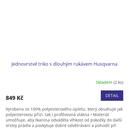
Jednovrstvé triko s dlouhým rukávem Husqvarna
Skladem
(2 ks)
DETAIL
849 Kč
Vyrobeno ze 100% polyesterového úpletu, který obsahuje jak
polyesterovou přízi, tak i profilovaná vlákna • Materiál
umožňuje, aby tkanina odváděla vlhkost od pokožky do další
vrstvy prádla a poskytuje dobré odvětrávání a pohodlí při