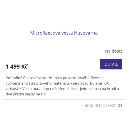
Microfleecová vesta Husqvarna
Na dotaz
DETAIL
1 499 Kč
Pohodlná fleecová vesta ze 100% polyesterového fleece a
čtyřcestného stretchového materiálu, která absorbuje jen 6%
vlhkosti •
Vesta má zip po celé přední délce, jednu kapsu na hrudi a
dvě přední kapsy na zip
Kód:
HQ5477921-04