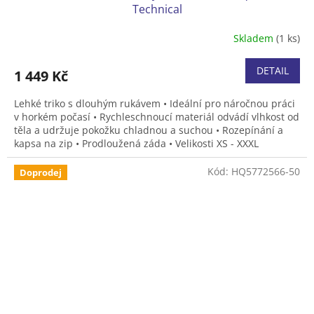
Technical
Skladem
(1 ks)
DETAIL
1 449 Kč
Lehké triko s dlouhým rukávem • Ideální pro náročnou práci
v horkém počasí • Rychleschnoucí materiál odvádí vlhkost od
těla a udržuje pokožku chladnou a suchou • Rozepínání a
kapsa na zip • Prodloužená záda • Velikosti XS - XXXL
Kód:
HQ5772566-50
Doprodej