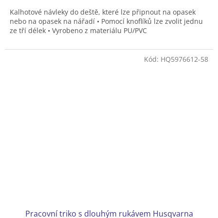
Kalhotové návleky do deště, které lze připnout na opasek
nebo na opasek na nářadí • Pomocí knoflíků lze zvolit jednu
ze tří délek • Vyrobeno z materiálu PU/PVC
Kód:
HQ5976612-58
Pracovní triko s dlouhým rukávem Husqvarna