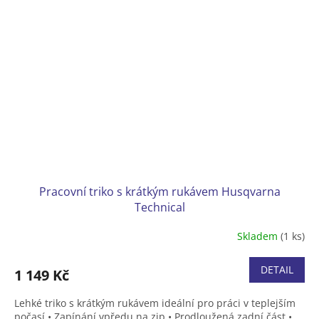
Pracovní triko s krátkým rukávem Husqvarna
Technical
Skladem
(1 ks)
DETAIL
1 149 Kč
Lehké triko s krátkým rukávem ideální pro práci v teplejším
počasí • Zapínání vpředu na zip • Prodloužená zadní část •