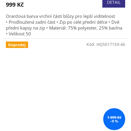
DETAIL
999 Kč
Oranžová barva vrchní části blůzy pro lepší viditelnost
• Prodloužená zadní část • Zip po celé přední délce • Dvě
přední kapsy na zip • Materiál: 75% polyester, 25% bavlna
• Velikost 50
Kód:
HQ5017159-46
Doprodej
1 099 Kč
–9 %