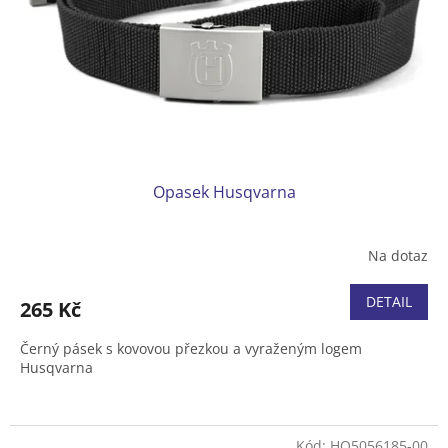
Opasek Husqvarna
Na dotaz
DETAIL
265 Kč
Černý pásek s kovovou přezkou a vyraženým logem
Husqvarna
Kód:
HQ5056185-00