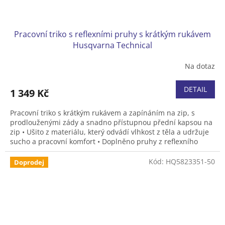
Pracovní triko s reflexními pruhy s krátkým rukávem
Husqvarna Technical
Na dotaz
DETAIL
1 349 Kč
Pracovní triko s krátkým rukávem a zapínáním na zip, s
prodlouženými zády a snadno přístupnou přední kapsou na
zip • Ušito z materiálu, který odvádí vlhkost z těla a udržuje
sucho a pracovní komfort • Doplněno pruhy z reflexního
materiálu s vysokou viditelností a vyhovuje normě ISO EN
20471 (třída 2) • Velikost S-XXXL.
Kód:
HQ5823351-50
Doprodej