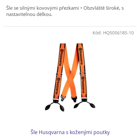
Šle se silnými kovovými přezkami • Obzvláště široké, s
nastavitelnou délkou.
Kód:
HQ5056185-10
Šle Husqvarna s koženými poutky