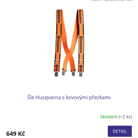
Šle Husqvarna s kovovými přezkami
Skladem
(>2 ks)
DETAIL
649 Kč