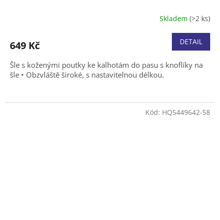
Skladem
(>2 ks)
DETAIL
649 Kč
Šle s koženými poutky ke kalhotám do pasu s knoflíky na
šle • Obzvláště široké, s nastavitelnou délkou.
Kód:
HQ5449642-58