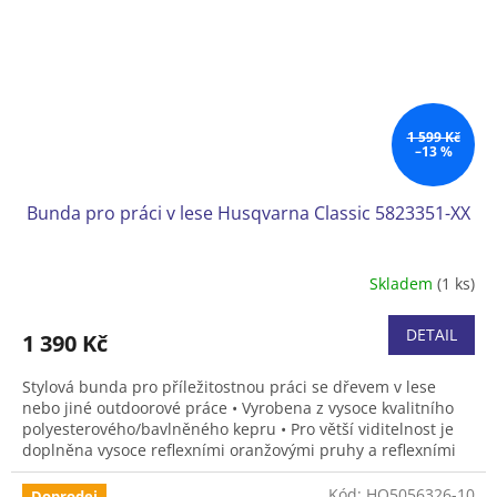
1 599 Kč
–13 %
Bunda pro práci v lese Husqvarna Classic 5823351-XX
Skladem
(1 ks)
DETAIL
1 390 Kč
Stylová bunda pro příležitostnou práci se dřevem v lese
nebo jiné outdoorové práce • Vyrobena z vysoce kvalitního
polyesterového/bavlněného kepru • Pro větší viditelnost je
doplněna vysoce reflexními oranžovými pruhy a reflexními
logy. • Má dvě přední kapsy a kapsu na hrudi • V bundě se
vám bude pracovat pohodlně a bezpečně, díky vyjímečné
Kód:
HQ5056326-10
Doprodej