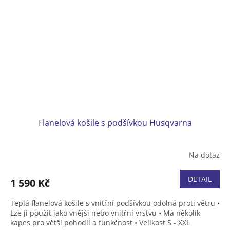
Flanelová košile s podšívkou Husqvarna
Na dotaz
DETAIL
1 590 Kč
Teplá flanelová košile s vnitřní podšívkou odolná proti větru •
Lze ji použít jako vnější nebo vnitřní vrstvu • Má několik
kapes pro větší pohodlí a funkčnost •
Velikost S - XXL