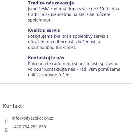
v
a
Tradice nás zavazuje
á
c
Jsme česká rodinná firma s více než 30-ti letou
n
í
tradicí a zkušenostmi, na které se můžete
í
p
spolehnout.
r
v
Kvalitní servis
k
Poskytujeme kvalitní a spolehlivý servis s
y
důrazem na odbornost, zkušenosti a
v
dlouhodobou funkčnost.
ý
Kontaktujte nás
p
i
Potřebujete radu nebo si nejste jistí správnou
s
volbou? Kontaktujte nás – rádi vám pomůžeme
u
nalézt správné řešení.
Z
á
p
a
Kontakt
t
í
info
@
pilyasekacky.cz
+420 734 252 830