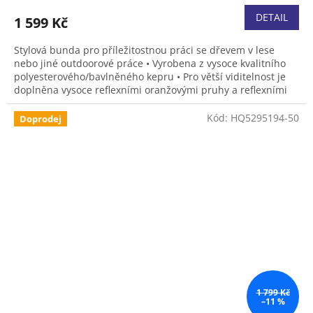
DETAIL
1 599 Kč
Stylová bunda pro příležitostnou práci se dřevem v lese
nebo jiné outdoorové práce • Vyrobena z vysoce kvalitního
polyesterového/bavlněného kepru • Pro větší viditelnost je
doplněna vysoce reflexními oranžovými pruhy a reflexními
logy. • Má dvě přední kapsy a kapsu na hrudi • V bundě se
vám bude pracovat pohodlně a bezpečně, díky vyjímečné
Kód:
HQ5295194-50
Doprodej
viditelnosti. • Velikosti S, M, L, XL a XXL
1 799 Kč
–11 %