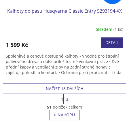
Kalhoty do pasu Husqvarna Classic Entry 5293194-XX
Skladem
(1 ks)
DETAIL
1 599 Kč
Spolehlivé a cenově dostupné kalhoty • Vhodné pro štípání
palivového dřeva a další příležitostné venkovní práce • Dvě
přední kapsy a ventilační zipy na zadní straně nohavic
zajišťují pohodlí a komfort. • Ochrana proti proříznutí - třída
1 (20 m/s) • Velikost 44, 46, 48, 50, 52, 54, 56, 58.
NAČÍST 18 DALŠÍCH
S
1
3
t
O
r
51
položek celkem
v
á
l
NAHORU
n
á
k
o
d