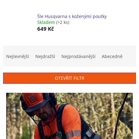
Šle Husqvarna s koženými poutky
Skladem
(>2 ks)
649 Kč
Ř
a
Nejlevnější
Nejdražší
Nejprodávanější
Abecedně
z
e
n
OTEVŘÍT FILTR
í
p
V
r
ý
o
p
d
i
u
s
k
p
t
r
ů