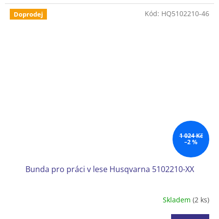
vaší každodenní práci • Lehký materiál, 140g/m2 • Lze sušit v
sušičce při normální teplotě, žehlit • Velikost S - XL.
Kód:
HQ5102210-46
Doprodej
1 024 Kč
–2 %
Bunda pro práci v lese Husqvarna 5102210-XX
Skladem
(2 ks)