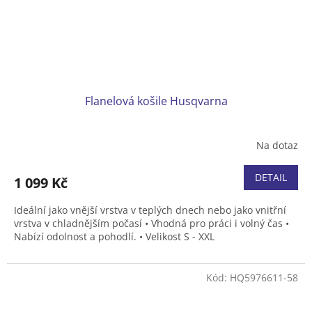
Flanelová košile Husqvarna
Na dotaz
DETAIL
1 099 Kč
Ideální jako vnější vrstva v teplých dnech nebo jako vnitřní
vrstva v chladnějším počasí • Vhodná pro práci i volný čas •
Nabízí odolnost a pohodlí.
•
Velikost S - XXL
Kód:
HQ5976611-58