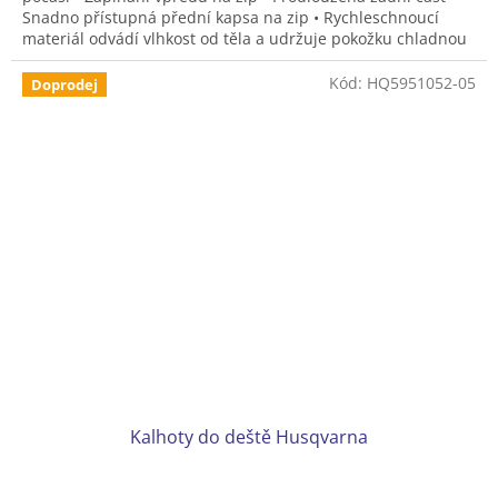
Snadno přístupná přední kapsa na zip • Rychleschnoucí
materiál odvádí vlhkost od těla a udržuje pokožku chladnou
a suchou • Velikosti XS - XXXL
Kód:
HQ5951052-05
Doprodej
Kalhoty do deště Husqvarna