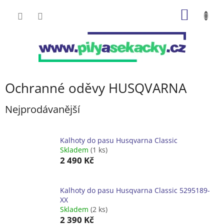
Přejít
NÁKUP
na
obsah
KOŠÍK
Ochranné oděvy HUSQVARNA
Nejprodávanější
Kalhoty do pasu Husqvarna Classic
Skladem
(1 ks)
2 490 Kč
Kalhoty do pasu Husqvarna Classic 5295189-
XX
Skladem
(2 ks)
2 390 Kč