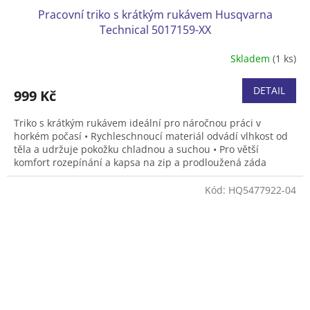
Pracovní triko s krátkým rukávem Husqvarna
Technical 5017159-XX
Skladem
(1 ks)
DETAIL
999 Kč
Triko s krátkým rukávem ideální pro náročnou práci v
horkém počasí • Rychleschnoucí materiál odvádí vlhkost od
těla a udržuje pokožku chladnou a suchou • Pro větší
komfort rozepínání a kapsa na zip a prodloužená záda
Kód:
HQ5477922-04