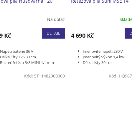
ová pila Husqvarna 120i
Řetězová pila Stihl MSE 141
Na dotaz
Skla
DETAIL
D
9 Kč
4 690 Kč
Napětí baterie 36 V
Jmenovité napětí 230 V
Délka lišty 12"/30 cm
Jmenovitý výkon 1,4 kW
Rozteč řetězu 3/8 MINI 1,1 mm
Délka lišty 30 cm
Hmotnost (bez baterie a řezného
Typ řetězu 3/8" P 1,1 mm 
nástroje) 3,3 kg
Hmotnost (s lištou a řetěze
Kód:
ST11482000000
Kód:
HQ967
Bez baterie a nabíječky
kabelu a řetězového oleje) 4