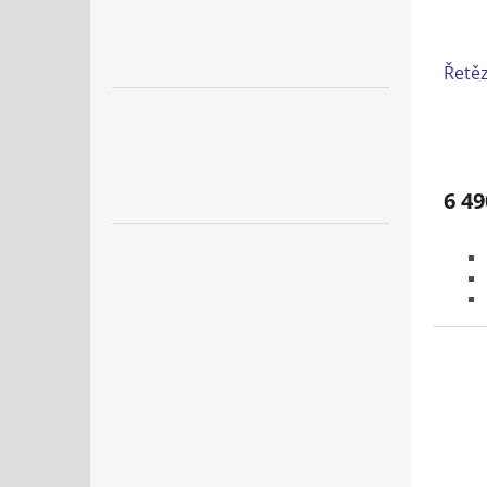
Řetěz
6 49