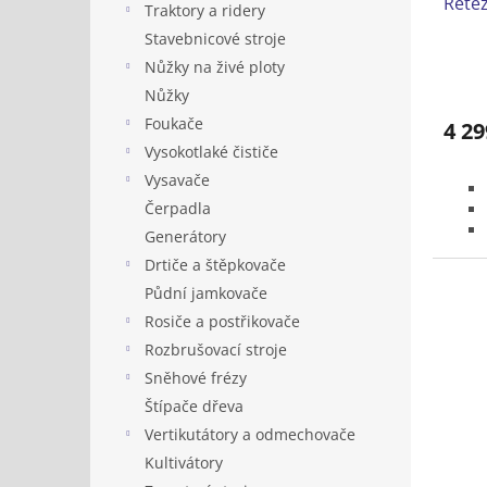
Řetěz
k
Traktory a ridery
t
Stavebnicové stroje
ů
Nůžky na živé ploty
Nůžky
Foukače
4 29
Vysokotlaké čističe
Vysavače
Čerpadla
Generátory
Drtiče a štěpkovače
Půdní jamkovače
Rosiče a postřikovače
Rozbrušovací stroje
Sněhové frézy
Štípače dřeva
Vertikutátory a odmechovače
Kultivátory