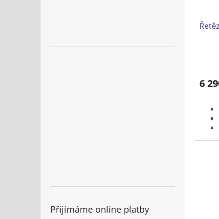
Řetěz
6 29
Přijímáme online platby