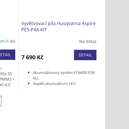
Vyvětvovací pila Husqvarna Aspire
PE5-P4A KIT
dem
(1 ks)
Na dotaz
ETAIL
DETAIL
7 690 Kč
•
Akumulátorový systém POWER FOR
išty 35
ALL
 PMM3 •
Napětí akumulátoru 18 V
e) 4,5
Typ baterie Lion
Maximální dosah 3 m
Délka lišty 5"/13 cm
Rozteč řetězu 1/4" 1,1 mm
Hmotnost bez baterie a nástroje 2,8
kg
Dodávka včetně akumulátoru P4A
18-B45 a nabíječky P4A 18-C70