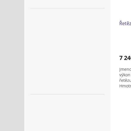
Řetěz
7 24
Jmeno
výkon 
řetěz
Hmotn
kabelu