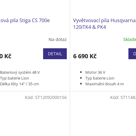
ová pila Stiga CS 700e
Vyvětvovací pila Husqvarna
120iTK4 & PK4
Na dotaz
Skla
DETAIL
D
0 Kč
6 690 Kč
Bateriový systém 48 V
Motor 36 V
Typ baterie Lion
Typ baterie Lion
Délka lišty 14" / 35 cm
Maximální dosah 4 m
Typ řetězu 3/8" MINI 1,3 mm
Délka lišty 10"
Hmotnost bez baterie 3,45 kg
Hmotnost bez baterie a nást
Kód:
ST12092000156
Kód:
ST1148
Bez baterie a nabíječky
kg
Bez baterie a nabíječky