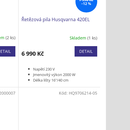
–12 %
Řetězová pila Husqvarna 420EL
dem
(2 ks)
Skladem
(1 ks)
ETAIL
DETAIL
6 990 Kč
Napětí 230 V
Jmenovitý výkon 2000 W
Délka lišty 16"/40 cm
Rozteč řetězu 3/8 MINI 1,3 mm
roje 4,1
Hmotnost (bez řezného
2000007
Kód:
HQ9706214-05
nástroje) 4,7 kg