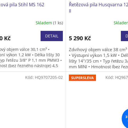
ová pila Stihl MS 162
Řetězová pila Husqvarna 1
II
Skladem
(1 ks)
Sklad
Průměrné
hodnocení
produktu
DETAIL
D
0 Kč
5 290 Kč
je
5,0
ový objem válce 30,1 cm³ •
Zdvihový objem válce 38 cm³
z
ní výkon 1,2 kW • Délka lišty 30
• Výstupní výkon 1,5 kW • Dél
5
Typ řetězu 3/8" P 1,1 mm PMM3 •
lišty 14"/35 cm • Typ řetězu 3
hvězdiček.
ost (bez řezného nástroje) 4,5
mm MINI • Hmotnost (bez ře
nástroje) 4,85 kg
Kód:
HQ9707205-02
Kód:
HQ967
SUPERSLEVA
7