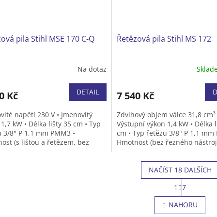
ová pila Stihl MSE 170 C-Q
Řetězová pila Stihl MS 172
Na dotaz
Skla
DETAIL
D
0 Kč
7 540 Kč
vité napětí 230 V • Jmenovitý
Zdvihový objem válce 31,8 cm³ 
1,7 kW • Délka lišty 35 cm • Typ
Výstupní výkon 1,4 kW • Délka l
u 3/8" P 1,1 mm PMM3 •
cm • Typ řetězu 3/8" P 1,1 mm
ost (s lištou a řetězem, bez
Hmotnost (bez řezného nástroj
 a řetězového oleje) 3,9 kg
kg
NAČÍST 18 DALŠÍCH
S
1
7
t
O
r
v
NAHORU
á
l
n