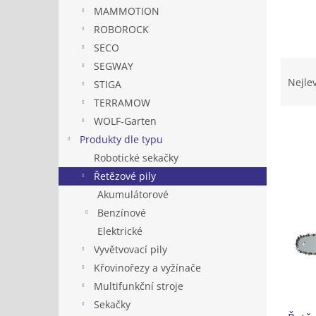
n
MAMMOTION
e
ROBOROCK
l
SECO
Ř
SEGWAY
a
Nejle
STIGA
z
TERRAMOW
e
WOLF-Garten
n
Produkty dle typu
í
p
Robotické sekačky
V
r
Řetězové pily
ý
o
p
Akumulátorové
d
i
Benzínové
u
s
Elektrické
k
p
t
Vyvětvovací pily
r
ů
Křovinořezy a vyžínače
o
Multifunkční stroje
d
u
Sekačky