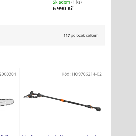
Skladem
(1 ks)
6 990 Kč
117
položek celkem
2000304
Kód:
HQ9706214-02