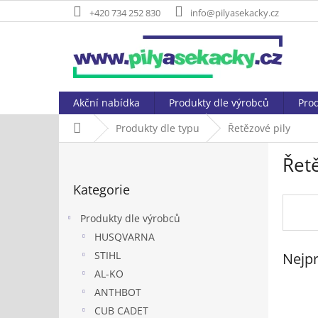
Přejít
+420 734 252 830
info@pilyasekacky.cz
na
obsah
Akční nabídka
Produkty dle výrobců
Prod
Domů
Produkty dle typu
Řetězové pily
P
Řetě
o
Přeskočit
s
Kategorie
kategorie
t
r
Produkty dle výrobců
a
HUSQVARNA
n
STIHL
Nejpr
n
í
AL-KO
p
ANTHBOT
a
CUB CADET