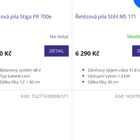
ová pila Stiga PR 700e
Řetězová pila Stihl MS 171
Na dotaz
Skla
DETAIL
D
0 Kč
6 290 Kč
Bateriový systém 48 V
Zdvihový objem válce 31,8 
Typ baterie Lion
Výstupní výkon 1,3 kW
Délka lišty 12" / 30 cm
Délka lišty 30 cm
Typ řetězu 3/8" MINI 1,3 mm
Typ řetězu 3/8" P 1,1 mm 
Hmotnost bez baterie 3,45 kg
Hmotnost (bez řezného nást
Kód:
TG277430008/ST1
Kód:
HQ970
Bez baterie a nabíječky
kg