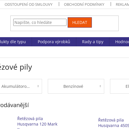
ODSTOUPENÍ OD SMLOUVY
OBCHODNÍ PODMÍNKY
REKLA
HLEDAT
ukty dle typu
Podpora výrobků
Rady a tipy
Hodnoc
zové pily
Akumulátorové
Benzínové
E
odávanější
Řetězová pila
Řetězová pila
Husqvarna 120 Mark
Husqvarna 450