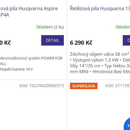
ová pila Husqvarna Aspire
Řetězová pila Husqvarna 1
-P4A
Skladem
(2 ks)
Sklad
Průměrné
hodnocení
produktu
DETAIL
D
0 Kč
6 290 Kč
je
4,0
Zdvihový objem válce 38 cm³
z
Akumulátorový systém POWER FOR
• Výstupní výkon 1,5 kW • Dél
5
ALL
lišty 14"/35 cm • Typ řetězu 3
hvězdiček.
Napětí baterie 18 V
mm MINI • Hmotnost (bez lišt
Typ baterie LioN
řetězu) 4,7 kg
Délka lišty 10"/25 cm
Kód:
TG278420008/ST3
Kód:
ST1139
Rozteč řetězu 1/4" 1,1 mm, 60 článků
SUPERSLEVA
Hmotnost (bez baterie a řezného
nástroje) 2,18 kg
Dodávka včetně akumulátoru P4A
18-B72 a nabíječky P4A 18-C70
Bez baterie a nabíječky
7