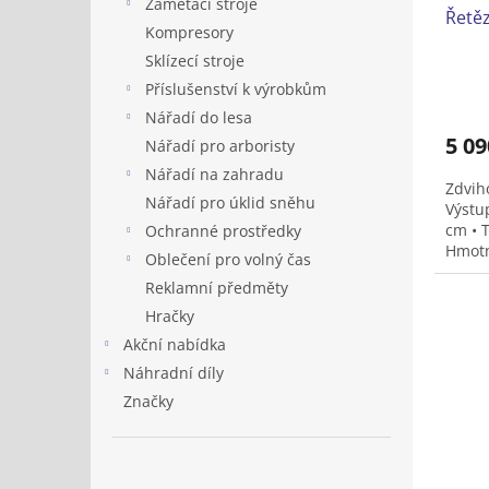
Zametací stroje
Řetěz
Kompresory
Sklízecí stroje
Příslušenství k výrobkům
Nářadí do lesa
5 09
Nářadí pro arboristy
Nářadí na zahradu
Zdvih
Nářadí pro úklid sněhu
Výstup
cm • 
Ochranné prostředky
Hmotn
Oblečení pro volný čas
kg
Reklamní předměty
Hračky
Akční nabídka
Náhradní díly
Značky