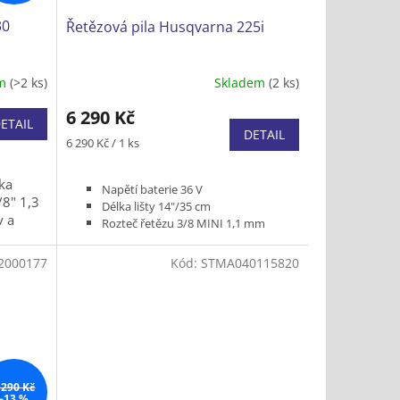
30
Řetězová pila Husqvarna 225i
em
(>2 ks)
Skladem
(2 ks)
6 290 Kč
ETAIL
DETAIL
Měrná
6 290 Kč / 1 ks
cena:
ka
Napětí baterie 36 V
/8" 1,3
Délka lišty 14"/35 cm
y a
Rozteč řetězu 3/8 MINI 1,1 mm
Hmotnost (bez baterie a řezného
nástroje) 3,1 kg
2000177
Kód:
STMA040115820
Bez baterie a nabíječky
 290 Kč
–13 %