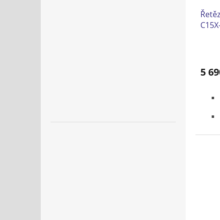
Řetěz
C15X
5 69