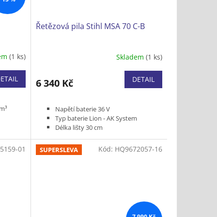
Řetězová pila Stihl MSA 70 C-B
dem
(1 ks)
Skladem
(1 ks)
ETAIL
DETAIL
6 340 Kč
cm³
Napětí baterie 36 V
Typ baterie Lion - AK System
Délka lišty 30 cm
PMM3
Typ řetězu 1/4" P 1,1 mm PM3
roje) 4,3
Hmotnost (bez baterie a řezného
5159-01
Kód:
HQ9672057-16
SUPERSLEVA
nástroje) 2,9 kg
Bez baterie a nabíječky
7 990 Kč