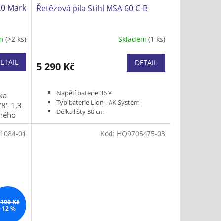
20 Mark
Řetězová pila Stihl MSA 60 C-B
em
(>2 ks)
Skladem
(1 ks)
ETAIL
DETAIL
5 290 Kč
Napětí baterie 36 V
ka
Typ baterie Lion - AK System
/8" 1,3
Délka lišty 30 cm
zného
Typ řetězu 1/4" P 1,1 mm PM3
Hmotnost (bez baterie a řezného
1084-01
Kód:
HQ9705475-03
nástroje) 2,9 kg
Bez baterie a nabíječky
 190 Kč
–12 %