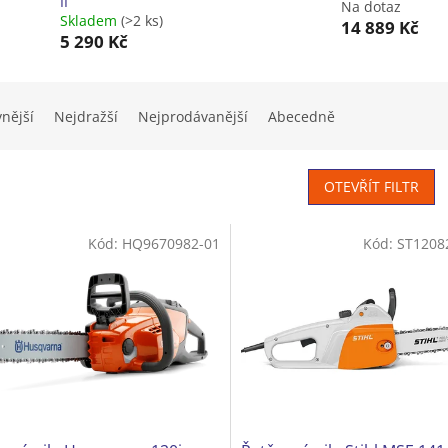
II
Na dotaz
Skladem
(>2 ks)
14 889 Kč
5 290 Kč
vnější
Nejdražší
Nejprodávanější
Abecedně
OTEVŘÍT FILTR
Kód:
HQ9670982-01
Kód:
ST1208