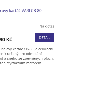
rový kartáč VARI CB-80
Na dotaz
DETAIL
90 Kč
účelový kartáč CB-80 je celoroční
ník určený pro odmetání
tot a sněhu ze zpevněných ploch.
azen čtyřtaktním motorem
 GCV 160. Lze jej doplnit
cím boxem, ochrannou plentou
O
v zimním období sněhovou
v
í.
l
á
d
a
c
í