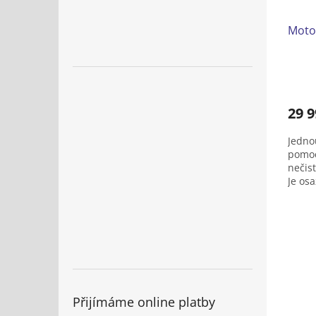
Moto
29 9
Jedno
pomoc
nečis
Je os
HONDA
sběra
nebo 
radlic
Přijímáme online platby