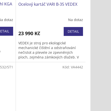
hl KGA
Ocelový kartáč VARI B-35 VEDEX
Na dotaz
Na dotaz
ETAIL
DETAIL
23 990 Kč
VEDEX je stroj pro ekologické
mechanické čištění a odstraňování
m
nečistot a plevele ze zpevněných
ploch, zejména zámkových dlažeb. V
zimě navíc snadno odstraní zmrazky a
ušlapaný sníh.
532/ST1
Kód:
VA4442