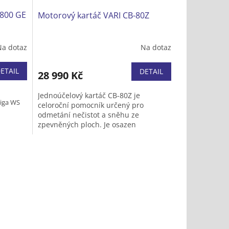
 800 GE
Motorový kartáč VARI CB-80Z
Na dotaz
Na dotaz
ETAIL
DETAIL
28 990 Kč
Jednoúčelový kartáč CB-80Z je
tiga WS
celoroční pomocník určený pro
odmetání nečistot a sněhu ze
zpevněných ploch. Je osazen
čtyřtaktním motorem VARI XP-200. Lze
evo / 15°
jej doplnit sběracím boxem,
ochrannou plentou nebo v zimním
období sněhovou radlicí.
ti vzad
CE