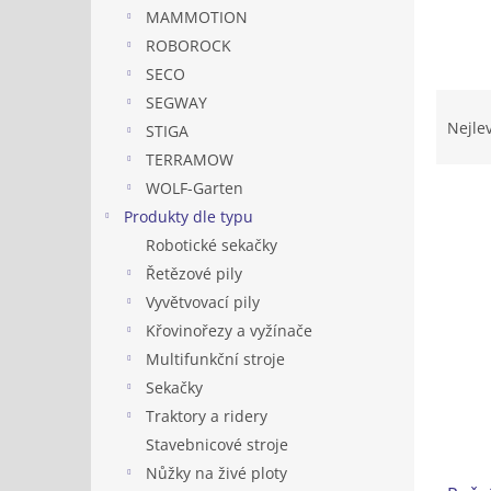
n
MAMMOTION
e
ROBOROCK
l
SECO
Ř
SEGWAY
a
Nejle
STIGA
z
TERRAMOW
e
WOLF-Garten
n
Produkty dle typu
í
p
Robotické sekačky
V
r
Řetězové pily
ý
o
p
Vyvětvovací pily
d
i
Křovinořezy a vyžínače
u
s
Multifunkční stroje
k
p
t
Sekačky
r
ů
Traktory a ridery
o
Stavebnicové stroje
d
u
Nůžky na živé ploty