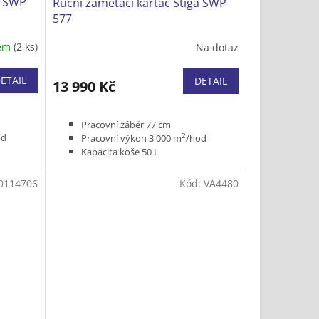
a SWP
Ruční zametací kartáč Stiga SWP
577
dem
(2 ks)
Na dotaz
ETAIL
DETAIL
13 990 Kč
Pracovní záběr 77 cm
2
od
Pracovní výkon 3 000 m
/hod
Kapacita koše 50 L
Hmotnost 11,2 kg
h stanic
Nejvýkonnější kartáč pro úklid
0114706
Kód:
VA4480
rozlehlých ploch