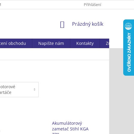
MAČNÍ ŘÁD
ZPRACOVÁNÍ OSOBNÍCH ÚDAJŮ
Přihlášení
DOSTUPNOST ZBOŽ
NÁKUPNÍ
Prázdný košík
KOŠÍK
ení obchodu
Napište nám
Kontakty
Značky
otorové
artáče
Akumulátorový
zametač Stihl KGA
G