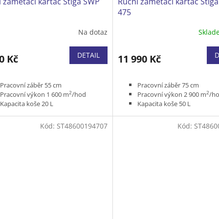
 zametací kartáč Stiga SWP
Ruční zametací kartáč Stig
475
Na dotaz
Skla
DETAIL
D
0 Kč
11 990 Kč
Pracovní záběr 55 cm
Pracovní záběr 75 cm
2
2
Pracovní výkon 1 600 m
/hod
Pracovní výkon 2 900 m
/h
Kapacita koše 20 L
Kapacita koše 50 L
Hmotnost 7,2 kg
Hmotnost 11,2 kg
Pro úklid okolo domu, chodníků,
Pro úklid parkovišť, čerpacíc
Kód:
ST48600194707
Kód:
ST4860
dílny, garáže apod.
apod.