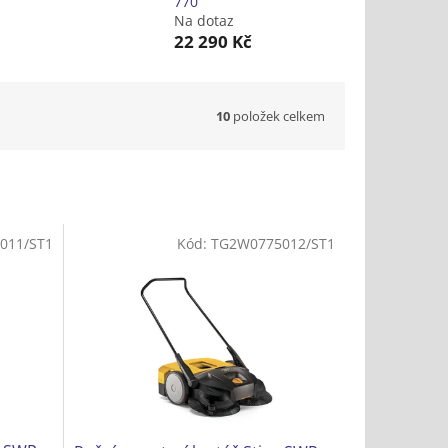
770
Na dotaz
22 290 Kč
10
položek celkem
011/ST1
Kód:
TG2W0775012/ST1