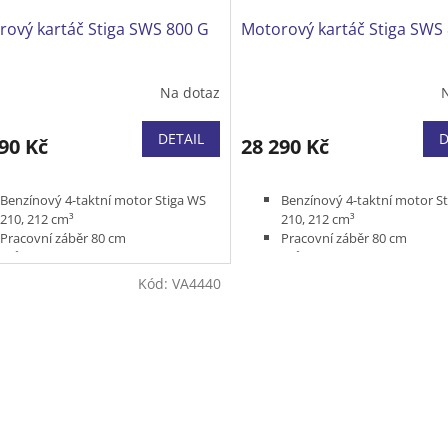
rový kartáč Stiga SWS 800 G
Motorový kartáč Stiga SWS
Na dotaz
DETAIL
D
90 Kč
28 290 Kč
Benzínový 4-taktní motor Stiga WS
Benzínový 4-taktní motor S
210, 212 cm³
210, 212 cm³
Pracovní záběr 80 cm
Pracovní záběr 80 cm
Průměr kartáče 34,5 cm
Průměr kartáče 34,5 cm
Pracovní úhel kartáče 15° vlevo / 15°
Pracovní úhel kartáče 15° vl
Kód:
VA4440
vpravo
vpravo
Materiál kartáče nylon
Materiál kartáče nylon
6 rychlostí vpřed + 2 rychlosti vzad
6 rychlostí vpřed + 2 rychlos
Hmotnost 70 kg
LED světla
Produktová řada ESSENTIAL
Elektrický startér
Hmotnost 70 kg
Produktová řada EXPERIEN