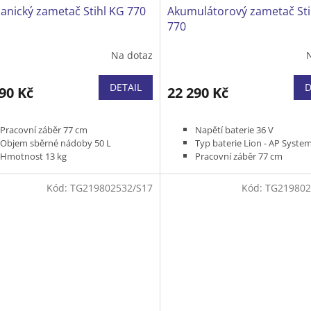
anický zametač Stihl KG 770
Akumulátorový zametač Sti
770
Na dotaz
DETAIL
D
90 Kč
22 290 Kč
Pracovní záběr 77 cm
Napětí baterie 36 V
Objem sběrné nádoby 50 L
Typ baterie Lion - AP Syste
Hmotnost 13 kg
Pracovní záběr 77 cm
Pro plochy do 1 500 m2
Objem sběrné nádoby 50 L
Hmotnost 16 kg
Kód:
TG219802532/S17
Kód:
TG219802
Pro plochy do 2 000 m2
Bez baterie a nabíječky