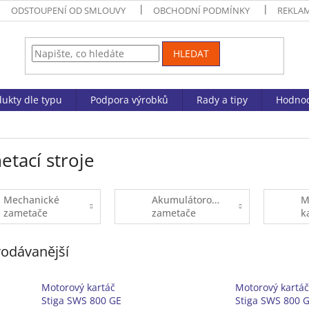
ODSTOUPENÍ OD SMLOUVY
OBCHODNÍ PODMÍNKY
REKLA
HLEDAT
ukty dle typu
Podpora výrobků
Rady a tipy
Hodnoc
tací stroje
Mechanické
Akumulátorové
M
zametače
zametače
k
odávanější
Motorový kartáč
Motorový kartáč
Stiga SWS 800 GE
Stiga SWS 800 