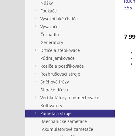
Ruční
k
Nůžky
355
t
Foukače
ů
Vysokotlaké čističe
Vysavače
Čerpadla
7 99
Generátory
Drtiče a štěpkovače
Půdní jamkovače
Rosiče a postřikovače
Rozbrušovací stroje
Sněhové frézy
Štípače dřeva
Vertikutátory a odmechovače
Kultivátory
Zametací stroje
Mechanické zametače
Akumulátorové zametače