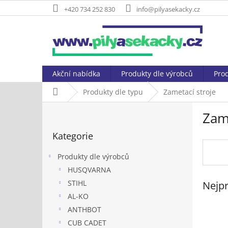
Přejít
+420 734 252 830
info@pilyasekacky.cz
na
obsah
Akční nabídka
Produkty dle výrobců
Prod
Domů
Produkty dle typu
Zametací stroje
P
Zame
o
Přeskočit
s
Kategorie
kategorie
t
r
Produkty dle výrobců
a
HUSQVARNA
n
STIHL
Nejpr
n
í
AL-KO
p
ANTHBOT
a
CUB CADET