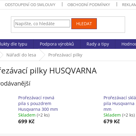
ODSTOUPENÍ OD SMLOUVY
OBCHODNÍ PODMÍNKY
REKLA
HLEDAT
ukty dle typu
Podpora výrobků
Rady a tipy
Hodnoc
Nářadí do lesa
Prořezávací pilky
řezávací pilky HUSQVARNA
odávanější
Prořezávací rovná
Prořezávací skl
pila s pouzdrem
pila Husqvarna
Husqvarna 300 mm
mm
Skladem
(>2 ks)
Skladem
(>2 ks)
699 Kč
679 Kč