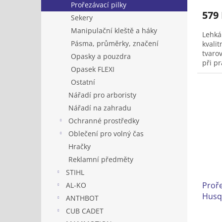
Prořezávací pilky
579
Sekery
Manipulační kleště a háky
Lehká
Pásma, průměrky, značení
kvalit
tvaro
Opasky a pouzdra
při pr
Opasek FLEXI
Ostatní
Nářadí pro arboristy
Nářadí na zahradu
Ochranné prostředky
Oblečení pro volný čas
Hračky
Reklamní předměty
STIHL
Proře
AL-KO
Husq
ANTHBOT
CUB CADET
Prům