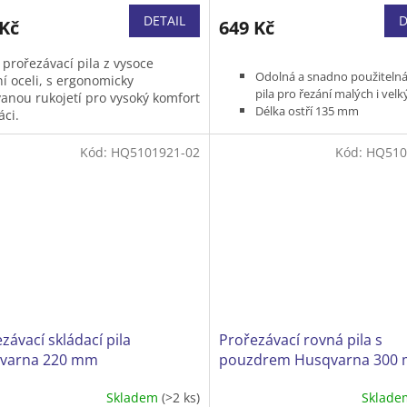
DETAIL
D
 Kč
649 Kč
 prořezávací pila z vysoce
Odolná a snadno použitelná
ní oceli, s ergonomicky
pila pro řezání malých i velk
vanou rukojetí pro vysoký komfort
Délka ostří 135 mm
áci.
Lze ji složit na vhodnou veli
skladování a zabránění ne
Kód:
HQ5101921-02
Kód:
HQ510
pořezání
Nastavitelný úhel rukojeti v
polohách pro zajištění
ergonomického a snadného 
závací skládací pila
Prořezávací rovná pila s
varna 220 mm
pouzdrem Husqvarna 300
Skladem
(>2 ks)
Sklad
ěrné
Průměrné