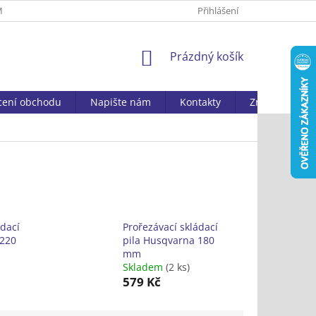
MAČNÍ ŘÁD
ZPRACOVÁNÍ OSOBNÍCH ÚDAJŮ
Přihlášení
DOSTUPNOST ZBOŽ
NÁKUPNÍ
Prázdný košík
KOŠÍK
ení obchodu
Napište nám
Kontakty
Značky
ádací
Prořezávací skládací
 220
pila Husqvarna 180
mm
Skladem
(2 ks)
579 Kč