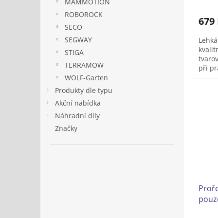
MAMMOTION
hodno
ROBOROCK
produ
679
je
SECO
5,0
SEGWAY
Lehká
z
kvalit
5
STIGA
tvaro
hvězd
TERRAMOW
při pr
WOLF-Garten
Produkty dle typu
Akční nabídka
Náhradní díly
Značky
Proře
pouz