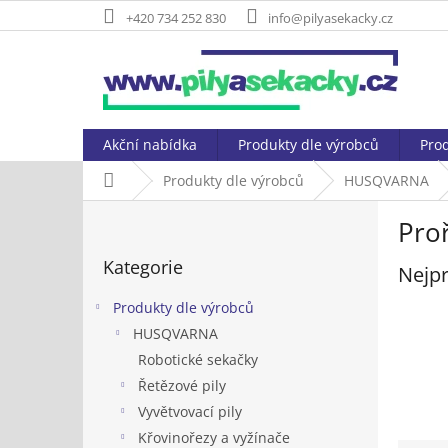
Přejít
+420 734 252 830
info@pilyasekacky.cz
na
obsah
Akční nabídka
Produkty dle výrobců
Prod
Domů
Produkty dle výrobců
HUSQVARNA
P
Pro
o
Přeskočit
s
Kategorie
kategorie
Nejpr
t
r
Produkty dle výrobců
a
HUSQVARNA
n
Robotické sekačky
n
í
Řetězové pily
p
Vyvětvovací pily
a
Křovinořezy a vyžínače