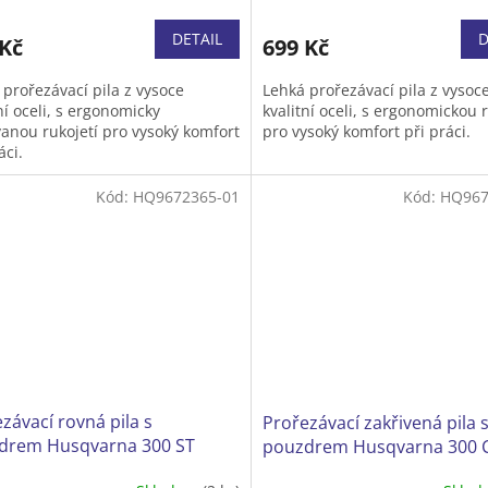
cení
hodnocení
ktu
produktu
DETAIL
D
 Kč
699 Kč
je
5,0
 prořezávací pila z vysoce
Lehká prořezávací pila z vysoc
z
ní oceli, s ergonomicky
kvalitní oceli, s ergonomickou r
5
vanou rukojetí pro vysoký komfort
pro vysoký komfort při práci.
iček.
hvězdiček.
áci.
Kód:
HQ9672365-01
Kód:
HQ967
závací rovná pila s
Prořezávací zakřivená pila 
drem Husqvarna 300 ST
pouzdrem Husqvarna 300 