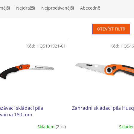
vnější
Nejdražší
Nejprodávanější
Abecedně
OTEVŘÍT FILTR
Kód:
HQ5101921-01
Kód:
HQ546
závací skládací pila
Zahradní skládací pila Hus
varna 180 mm
Skladem
(2 ks)
Sklad