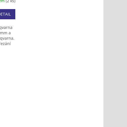
dem
(2 ks)
ETAIL
sqvarna
0 mm a
sqvarna.
řezání
eva.