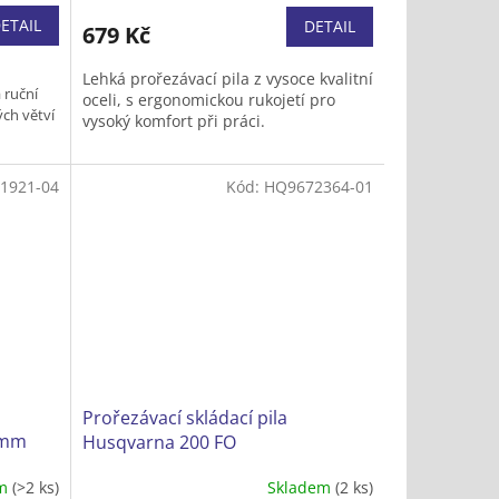
ETAIL
DETAIL
679 Kč
Lehká prořezávací pila z vysoce kvalitní
 ruční
oceli, s ergonomickou rukojetí pro
ých větví
vysoký komfort při práci.
kost pro
chtěnému
1921-04
Kód:
HQ9672364-01
e třech
řezání
Prořezávací skládací pila
 mm
Husqvarna 200 FO
em
(>2 ks)
Skladem
(2 ks)