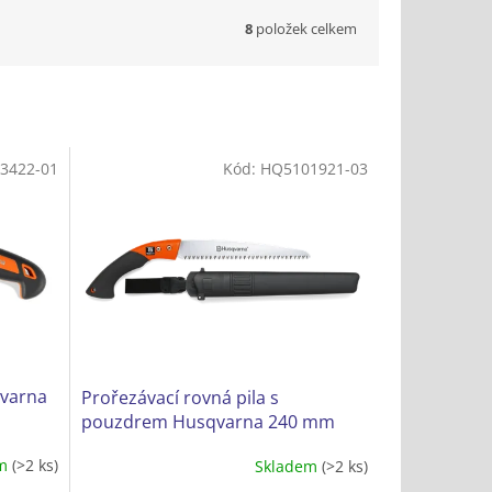
8
položek celkem
3422-01
Kód:
HQ5101921-03
qvarna
Prořezávací rovná pila s
pouzdrem Husqvarna 240 mm
em
(>2 ks)
Skladem
(>2 ks)