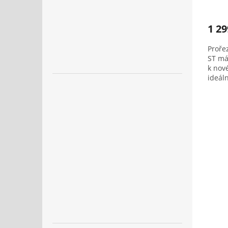
1 29
Proře
ST má
k nov
ideál
tahem