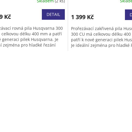
Skladem
(2 ks)
Skla
DETAIL
D
9 Kč
1 399 Kč
závací rovná pila Husqvarna 300
Prořezávací zakřivená pila Hu
 celkovou délku 400 mm a patří
300 CU má celkovou délku 40
é generaci pilek Husqvarna. Je
patří k nové generaci pilek Hu
ní zejména pro hladké řezání
Je ideální zejména pro hladké 
 čerstvého a suchého dřeva.
tahem čerstvého a suchého dř
O
v
l
á
d
a
c
í
p
r
v
k
y
v