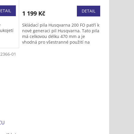
ETAIL
DETAIL
1 199 Kč
e
Skládací pila Husqvarna 200 FO patří k
ukojetí
nové generaci pil Husqvarna. Tato pila
má celkovou délku 470 mm a je
vhodná pro všestranné použití na
zahradě nebo venku. Je ideální pro
všechny drobné řezací práce a zvládne
2366-01
i řezání silnější větví.
s
CU