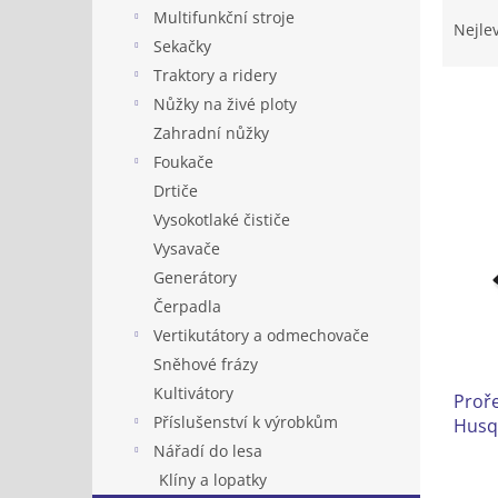
Ř
n
Multifunkční stroje
a
e
Nejle
Sekačky
z
l
e
Traktory a ridery
n
Nůžky na živé ploty
í
Zahradní nůžky
p
V
Foukače
r
ý
Drtiče
o
p
d
Vysokotlaké čističe
i
u
Vysavače
s
k
Generátory
p
t
r
Čerpadla
ů
o
Vertikutátory a odmechovače
d
Sněhové frázy
u
Kultivátory
Proře
k
Příslušenství k výrobkům
Husq
t
ů
Nářadí do lesa
Klíny a lopatky