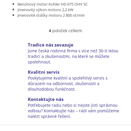
Benzínový motor Kohler HD 675 OHV SC
Jmenovitý výkon motoru 2,2 kW
Jmenovité otáčky motoru 2 800 ot/min
Pracovní šířka 38 cm
Pracovní hloubka od -25 mm do 0 mm
4
položek celkem
Pracovní hřídel se 7 oboustrannými noži
O
Hmotnost 33,0 kg
v
l
Tradice nás zavazuje
á
Jsme česká rodinná firma s více než 30-ti letou
d
tradicí a zkušenostmi, na které se můžete
a
spolehnout.
c
í
Kvalitní servis
p
Poskytujeme kvalitní a spolehlivý servis s
r
důrazem na odbornost, zkušenosti a
v
dlouhodobou funkčnost.
k
y
Kontaktujte nás
v
Potřebujete radu nebo si nejste jistí správnou
ý
volbou? Kontaktujte nás – rádi vám pomůžeme
p
nalézt správné řešení.
i
Z
s