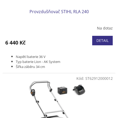
Provzdušňovač STIHL RLA 240
Na dotaz
DETAIL
6 440 Kč
Napětí baterie 36 V
Typ baterie Lion - AK System
Šířka záběru 34 cm
Pracovní otáčky válce 3 300 ot/min.
Pracovní hloubka od -15 mm do 0 mm
Kód:
ST62912000012
Sběrný koš 50 litrů
Pracovní hřídel se 20 noži nebo
s 22 pružinami
Součástí dodávky jsou oba pracovní hřídele
Hmotnost (bez baterie) 15,0 kg
Bez akumulátoru a nabíječky