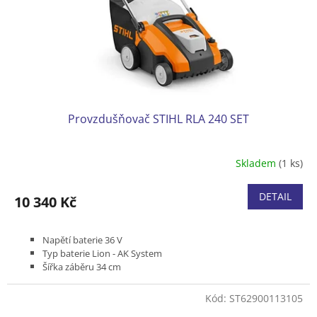
Provzdušňovač STIHL RLA 240 SET
Skladem
(1 ks)
DETAIL
10 340 Kč
Napětí baterie 36 V
Typ baterie Lion - AK System
Šířka záběru 34 cm
Pracovní otáčky válce 3 300 ot/min.
Pracovní hloubka od -15 mm do 0 mm
Kód:
ST62900113105
Sběrný koš 50 litrů