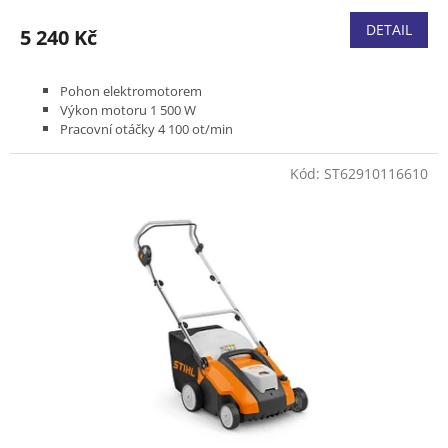
DETAIL
5 240 Kč
Pohon elektromotorem
Výkon motoru 1 500 W
Pracovní otáčky 4 100 ot/min
Pracovní šířka 34 cm
Pracovní hloubka od -15 mm do 0 mm
Kód:
ST62910116610
Pracovní hřídel se 20 noži nebo
s 22 pružinami
Součástí dodávky jsou oba pracovní hřídele
Hmotnost 16,0 kg