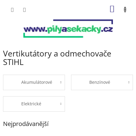
Přejít
NÁKUP
na
obsah
KOŠÍK
Vertikutátory a odmechovače
STIHL
Akumulátorové
Benzínové
Elektrické
Nejprodávanější