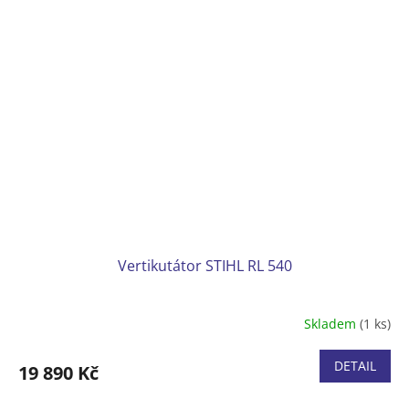
Pracovní hřídel se 20 noži nebo
s 22 pružinami
Součástí dodávky jsou oba pracovní hřídele
Hmotnost (bez baterie) 15,0 kg
Včetně akumulátoru AK30 a nabíječky AL101
Vertikutátor STIHL RL 540
Skladem
(1 ks)
DETAIL
19 890 Kč