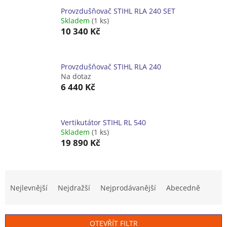
Provzdušňovač STIHL RLA 240 SET
Skladem
(1 ks)
10 340 Kč
Provzdušňovač STIHL RLA 240
Na dotaz
6 440 Kč
Vertikutátor STIHL RL 540
Skladem
(1 ks)
19 890 Kč
Ř
a
Nejlevnější
Nejdražší
Nejprodávanější
Abecedně
z
e
n
OTEVŘÍT FILTR