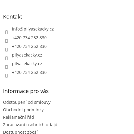
u
á
p
a
Kontakt
t
í
info
@
pilyasekacky.cz
+420 734 252 830
+420 734 252 830
pilyasekacky.cz
pilyasekacky.cz
+420 734 252 830
Informace pro vás
Odstoupení od smlouvy
Obchodní podmínky
Reklamační řád
Zpracování osobních údajů
Dostupnost zboží