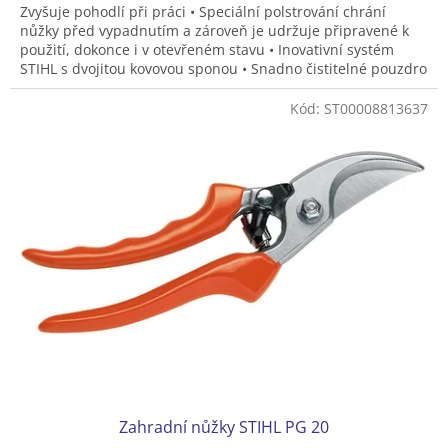
Zvyšuje pohodlí při práci • Speciální polstrování chrání
nůžky před vypadnutím a zároveň je udržuje připravené k
použití, dokonce i v otevřeném stavu • Inovativní systém
STIHL s dvojitou kovovou sponou • Snadno čistitelné pouzdro
lze rychle připevnit k bedernímu pásu nebo opasku STIHL
ADVANCE X-Flex • Systém umožňuje také uchycení na běžný
Kód:
ST00008813637
opasek.
Zahradní nůžky STIHL PG 20