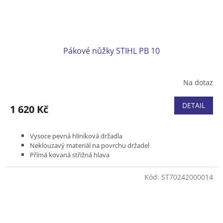
Pákové nůžky STIHL PB 10
Na dotaz
DETAIL
1 620 Kč
Vysoce pevná hliníková držadla
Neklouzavý materiál na povrchu držadel
Přímá kovaná střižná hlava
Bypass střih
Délka 600 mm
Kód:
ST70242000014
Hmotnost 1000 g
Max. průměr větví až 35 mm