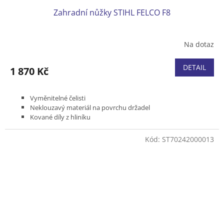
Zahradní nůžky STIHL FELCO F8
Na dotaz
DETAIL
1 870 Kč
Vyměnitelné čelisti
Neklouzavý materiál na povrchu držadel
Kované díly z hliníku
Bypass střih
Délka 210 mm
Kód:
ST70242000013
Hmotnost 245 g
Max. průměr větví až 25 mm