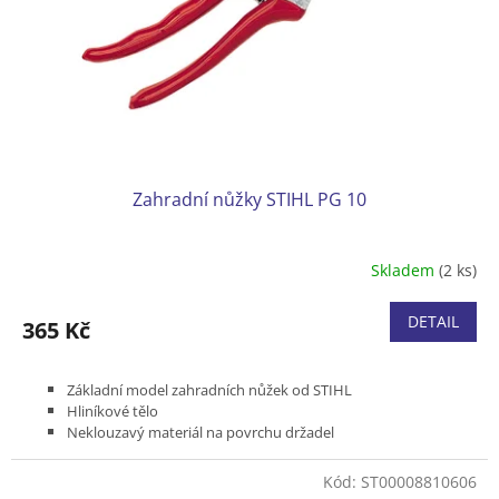
o
d
u
k
t
ů
Zahradní nůžky STIHL PG 10
Skladem
(2 ks)
DETAIL
365 Kč
Základní model zahradních nůžek od STIHL
Hliníkové tělo
Neklouzavý materiál na povrchu držadel
Možnost broušení čepelí
Praktická pojistka ovládaná jednou rukou
Kód:
ST00008810606
Bypass střih