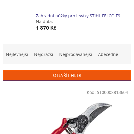
Zahradní nůžky pro leváky STIHL FELCO F9
Na dotaz
1 870 Kč
Ř
a
Nejlevnější
Nejdražší
Nejprodávanější
Abecedně
z
e
n
OTEVŘÍT FILTR
í
p
V
r
Kód:
ST00008813604
ý
o
p
d
i
u
s
k
p
t
r
ů