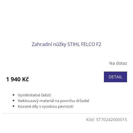
Zahradní nůžky STIHL FELCO F2
Na dotaz
DETAIL
1 940 Kč
Vyměnitelné čelisti
Neklouzavý materiál na povrchu držadel
Kované díly s vysokou pevností
Bypass střih
Délka 215 mm
Kód:
ST70242000015
Hmotnost 240 g
Max. průměr větví až 25 mm