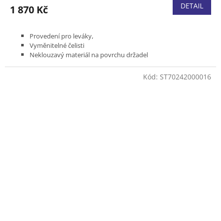
DETAIL
1 870 Kč
Provedení pro leváky,
Vyměnitelné čelisti
Neklouzavý materiál na povrchu držadel
Kované díly z hliníku
Bypass střih
Kód:
ST70242000016
Délka 210 mm
Hmotnost 245 g
Max. průměr větví až 25 mm