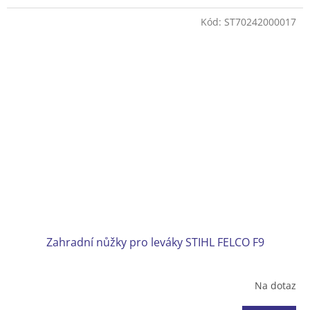
Bypass střih
Délka 195 mm
Kód:
ST70242000017
Hmotnost 210 g
Max. průměr větví až 20 mm
Zahradní nůžky pro leváky STIHL FELCO F9
Na dotaz