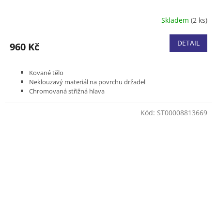
Skladem
(2 ks)
DETAIL
960 Kč
Kované tělo
Neklouzavý materiál na povrchu držadel
Chromovaná střižná hlava
Možnost broušení čepelí
Bypass střih
Kód:
ST00008813669
Max. průměr větví až 25 mm