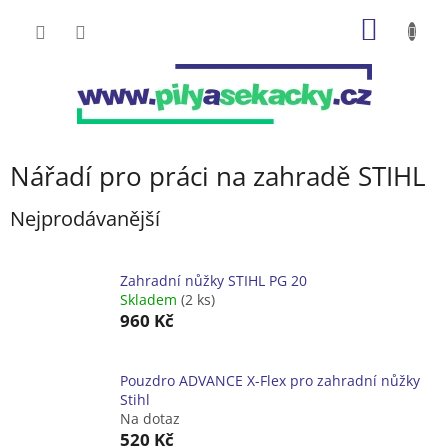
Přejít
NÁKUP
na
obsah
KOŠÍK
Nářadí pro práci na zahradě STIHL
Nejprodávanější
Zahradní nůžky STIHL PG 20
Skladem
(2 ks)
960 Kč
Pouzdro ADVANCE X-Flex pro zahradní nůžky
Stihl
Na dotaz
520 Kč