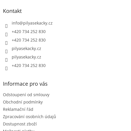
p
a
Kontakt
t
í
info
@
pilyasekacky.cz
+420 734 252 830
+420 734 252 830
pilyasekacky.cz
pilyasekacky.cz
+420 734 252 830
Informace pro vás
Odstoupení od smlouvy
Obchodní podmínky
Reklamační řád
Zpracování osobních údajů
Dostupnost zboží