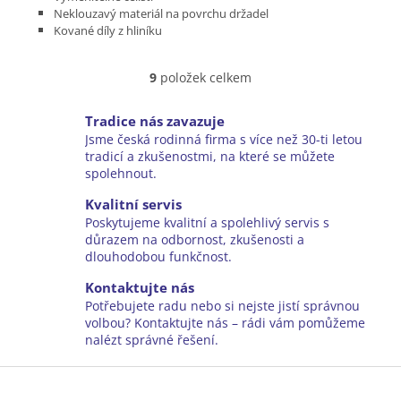
Neklouzavý materiál na povrchu držadel
Kované díly z hliníku
Bypass střih
Délka 210 mm
9
položek celkem
Hmotnost 290 g
O
Max. průměr větví až 25 mm
v
l
Tradice nás zavazuje
á
Jsme česká rodinná firma s více než 30-ti letou
d
tradicí a zkušenostmi, na které se můžete
a
spolehnout.
c
í
Kvalitní servis
p
Poskytujeme kvalitní a spolehlivý servis s
r
důrazem na odbornost, zkušenosti a
v
dlouhodobou funkčnost.
k
y
Kontaktujte nás
v
Potřebujete radu nebo si nejste jistí správnou
ý
volbou? Kontaktujte nás – rádi vám pomůžeme
p
nalézt správné řešení.
i
Z
s
u
á