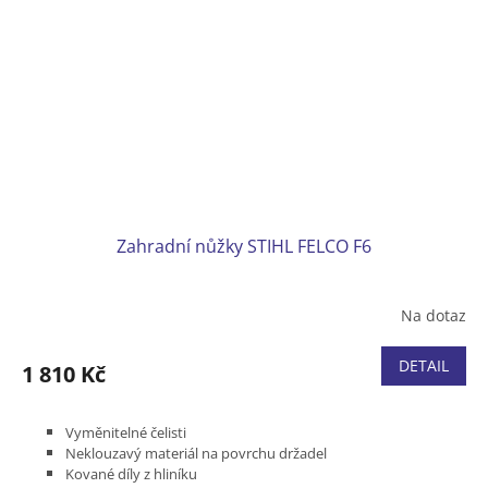
Zahradní nůžky STIHL FELCO F6
Na dotaz
DETAIL
1 810 Kč
Vyměnitelné čelisti
Neklouzavý materiál na povrchu držadel
Kované díly z hliníku