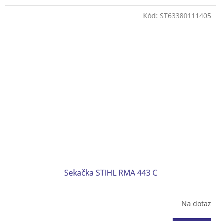
Bez pojezdu
Podvozek plast
Kód:
ST63380111405
Koš plastový 52 l
Hmotnost (bez baterie) 25 kg
Bez akumulátoru a nabíječky
Sekačka STIHL RMA 443 C
Na dotaz