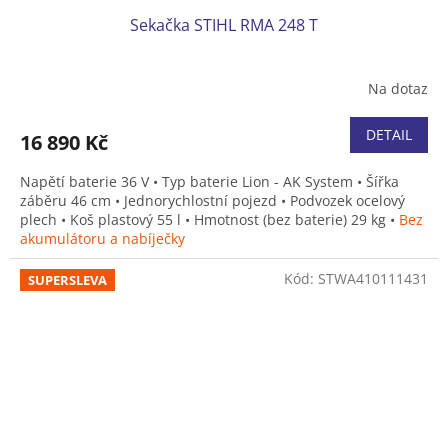
Sekačka STIHL RMA 248 T
Na dotaz
DETAIL
16 890 Kč
Napětí baterie 36 V • Typ baterie Lion - AK System • Šířka
záběru 46 cm • Jednorychlostní pojezd • Podvozek ocelový
plech • Koš plastový 55 l • Hmotnost (bez baterie) 29 kg •
Bez
akumulátoru a nabíječky
Kód:
STWA410111431
SUPERSLEVA