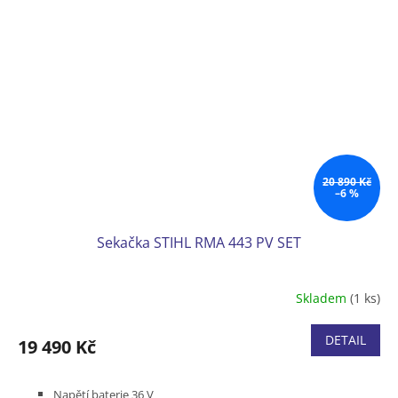
Dodávka včetně akumulátoru AK 30 a nabíječly AL 101
20 890 Kč
–6 %
Sekačka STIHL RMA 443 PV SET
Skladem
(1 ks)
DETAIL
19 490 Kč
Napětí baterie 36 V