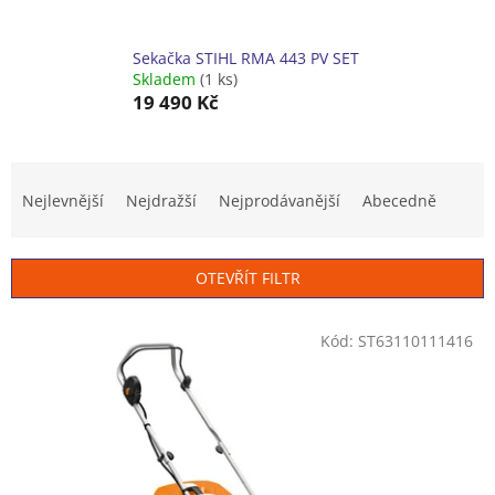
Sekačka STIHL RMA 443 PV SET
Skladem
(1 ks)
19 490 Kč
Ř
a
Nejlevnější
Nejdražší
Nejprodávanější
Abecedně
z
e
n
OTEVŘÍT FILTR
í
p
V
r
Kód:
ST63110111416
ý
o
p
d
i
u
s
k
p
t
r
ů