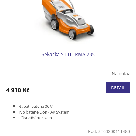
o
d
u
k
t
ů
Sekačka STIHL RMA 235
Na dotaz
DETAIL
4 910 Kč
Napětí baterie 36 V
Typ baterie Lion - AK System
Šířka záběru 33 cm
Bez pojezdu
Podvozek plast
Kód:
ST63200111480
Koš plastový 30 l