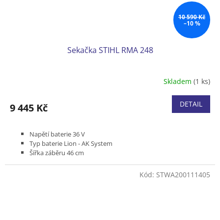
10 590 Kč
–10 %
Sekačka STIHL RMA 248
Skladem
(1 ks)
DETAIL
9 445 Kč
Napětí baterie 36 V
Typ baterie Lion - AK System
Šířka záběru 46 cm
Bez pojezdu
Podvozek ocelový plech
Kód:
STWA200111405
Koš plastový 55 l
Hmotnost (bez baterie) 21 kg
Bez akumulátoru a nabíječky