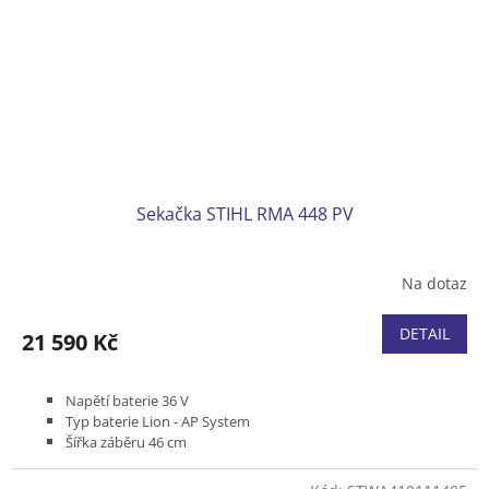
Sekačka STIHL RMA 448 PV
Na dotaz
DETAIL
21 590 Kč
Napětí baterie 36 V
Typ baterie Lion - AP System
Šířka záběru 46 cm
Pojezd variabilní 2,0 - 4,5 km/h
Podvozek plast