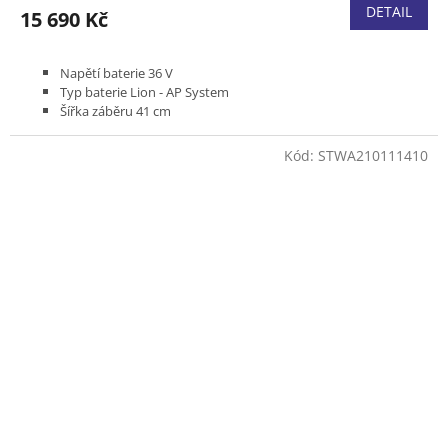
DETAIL
15 690 Kč
Napětí baterie 36 V
Typ baterie Lion - AP System
Šířka záběru 41 cm
Bez pojezdu
Podvozek plast
Kód:
STWA210111410
Koš plastový 55 l
Hmotnost (bez baterie) 22 kg
Bez akumulátoru a nabíječky