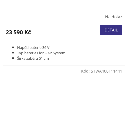
Na dotaz
DETAIL
23 590 Kč
Napětí baterie 36 V
Typ baterie Lion - AP System
Šířka záběru 51 cm
Pojezd variabilní 2,0 - 4,5 km/h
Podvozek plast
Kód:
STWA400111441
Koš plastový 55 l
Hmotnost (bez baterie) 29 kg
Bez akumulátoru a nabíječky