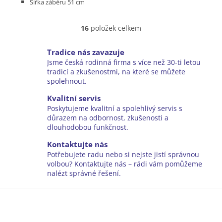
Šířka záběru 51 cm
Pojezd variabilní 2,0 - 4,5 km/h
Podvozek plast
16
položek celkem
Koš plastový 55 l
O
Hmotnost (bez baterie) 29 kg
v
Včetně akumulátoru AP 300 S a nabíječky AL 301
l
Tradice nás zavazuje
á
Jsme česká rodinná firma s více než 30-ti letou
d
tradicí a zkušenostmi, na které se můžete
a
spolehnout.
c
í
Kvalitní servis
p
Poskytujeme kvalitní a spolehlivý servis s
r
důrazem na odbornost, zkušenosti a
v
dlouhodobou funkčnost.
k
y
Kontaktujte nás
v
Potřebujete radu nebo si nejste jistí správnou
ý
volbou? Kontaktujte nás – rádi vám pomůžeme
p
nalézt správné řešení.
i
Z
s
u
á
p