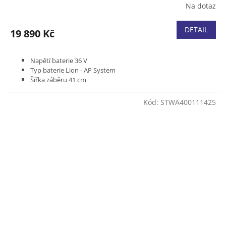
Na dotaz
DETAIL
19 890 Kč
Napětí baterie 36 V
Typ baterie Lion - AP System
Šířka záběru 41 cm
Pojezd variabilní 2,0 - 4,5 km/h
Podvozek plast
Kód:
STWA400111425
Koš plastový 52 l
Hmotnost (bez baterie) 27 kg
Bez akumulátoru a nabíječky