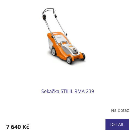
Hmotnost (bez baterie) 13 kg
Bez akumulátoru a nabíječky
Sekačka STIHL RMA 239
Na dotaz
DETAIL
7 640 Kč