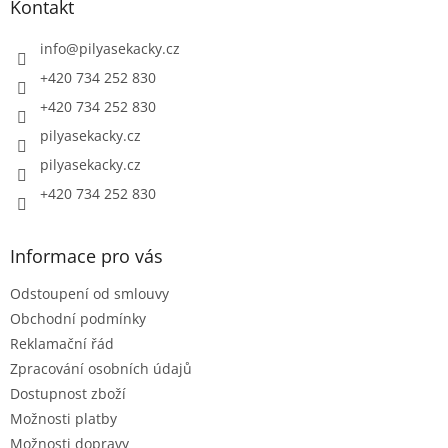
a
Kontakt
t
í
info
@
pilyasekacky.cz
+420 734 252 830
+420 734 252 830
pilyasekacky.cz
pilyasekacky.cz
+420 734 252 830
Informace pro vás
Odstoupení od smlouvy
Obchodní podmínky
Reklamační řád
Zpracování osobních údajů
Dostupnost zboží
Možnosti platby
Možnosti dopravy