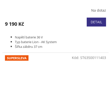
Na dotaz
DETAIL
9 190 Kč
Napětí baterie 36 V
Typ baterie Lion - AK System
Šířka záběru 37 cm
Bez pojezdu
Podvozek plast
Kód:
ST63500111403
SUPERSLEVA
Koš plastový 40 l
Hmotnost (bez baterie) 15 kg
Bez akumulátoru a nabíječky