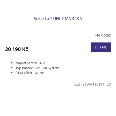
Sekačka STIHL RMA 443 V
Na dotaz
DETAIL
20 190 Kč
Napětí baterie 36 V
Typ baterie Lion - AK System
Šířka záběru 41 cm
Pojezd variabilní 2,0 - 4,5 km/h
Podvozek plast
Kód:
STWA410111420
Koš plastový 52 l
Hmotnost (bez baterie) 26 kg
Bez akumulátoru a nabíječky