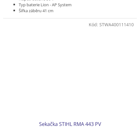
Typ baterie Lion - AP System
Šířka záběru 41 cm
Pojezd variabilní 2,0 - 4,5 km/h
Podvozek plast
Kód:
STWA400111410
Koš plastový 55 l
Hmotnost (bez baterie) 24 kg
Včetně 1 ks akumulátoru AP 200 a nabíječky AL 301
Sekačka STIHL RMA 443 PV