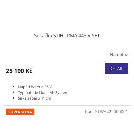
Sekačka STIHL RMA 443 V SET
Na dotaz
DETAIL
25 190 Kč
Napětí baterie 36 V
Typ baterie Lion - AK System
Šířka záběru 41 cm
Pojezd variabilní 2,0 - 4,5 km/h
Podvozek plast
Kód:
STWA422000001
SUPERSLEVA
Koš plastový 52 l
Dodávka včetně baterie AK 30 a nabíječky AL 101