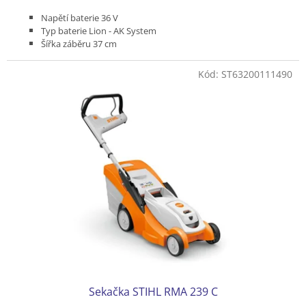
Napětí baterie 36 V
Typ baterie Lion - AK System
Šířka záběru 37 cm
Bez pojezdu
Podvozek plast
Kód:
ST63200111490
Koš plastový 40 l
Hmotnost (bez baterie) 13 kg
Bez akumulátoru a nabíječky
Sekačka STIHL RMA 239 C