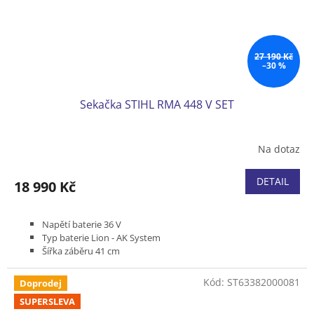
27 190 Kč
–30 %
Sekačka STIHL RMA 448 V SET
Na dotaz
DETAIL
18 990 Kč
Napětí baterie 36 V
Typ baterie Lion - AK System
Šířka záběru 41 cm
Pojezd variabilní 2,0 - 4,5 km/h
Podvozek plast
Kód:
ST63382000081
Doprodej
Koš plastový 52 l
SUPERSLEVA
Hmotnost (bez baterie) 27 kg