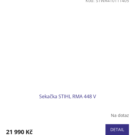
Kód:
STWA410111405
Koš plastový 52 l
Hmotnost (bez baterie) 28 kg
Bez akumulátoru a nabíječky
Sekačka STIHL RMA 448 V
Na dotaz
DETAIL
21 990 Kč