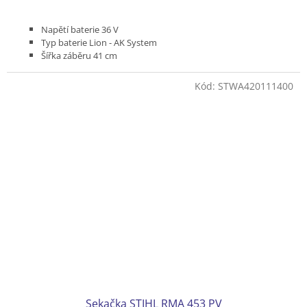
Napětí baterie 36 V
Typ baterie Lion - AK System
Šířka záběru 41 cm
Pojezd variabilní 2,0 - 4,5 km/h
Podvozek plast
Kód:
STWA420111400
Koš plastový 52 l
Hmotnost (bez baterie) 27 kg
Bez akumulátoru a nabíječky
Sekačka STIHL RMA 453 PV