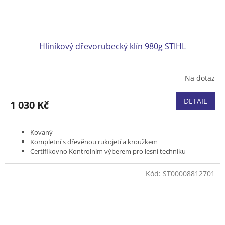
Hliníkový dřevorubecký klín 980g STIHL
Na dotaz
DETAIL
1 030 Kč
Kovaný
Kompletní s dřevěnou rukojetí a kroužkem
Certifikovno Kontrolním výberem pro lesní techniku
Hmotnost 980 g
Kód:
ST00008812701