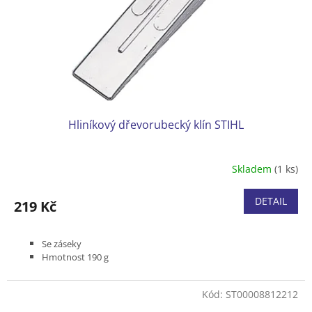
o
d
u
k
t
ů
Hliníkový dřevorubecký klín STIHL
Skladem
(1 ks)
DETAIL
219 Kč
Se záseky
Hmotnost 190 g
Kód:
ST00008812212