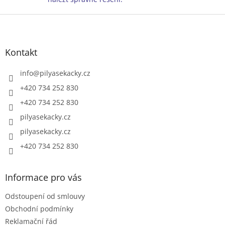
i
Z
s
u
á
p
a
Kontakt
t
í
info
@
pilyasekacky.cz
+420 734 252 830
+420 734 252 830
pilyasekacky.cz
pilyasekacky.cz
+420 734 252 830
Informace pro vás
Odstoupení od smlouvy
Obchodní podmínky
Reklamační řád