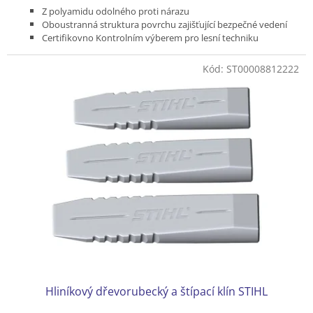
Z polyamidu odolného proti nárazu
Oboustranná struktura povrchu zajišťující bezpečné vedení
Certifikovno Kontrolním výberem pro lesní techniku
Délka 19, 23 cm, 25 cm se zvětšeným úhlem klínu
Kód:
ST00008812222
Hliníkový dřevorubecký a štípací klín STIHL