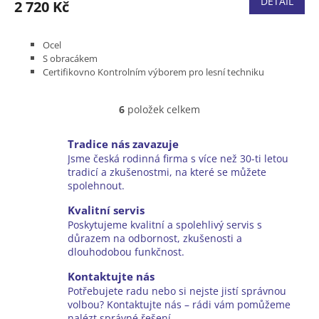
DETAIL
2 720 Kč
Ocel
S obracákem
Certifikovno Kontrolním výborem pro lesní techniku
Hmotnost 3 400 g
Délka 1 300 mm
6
položek celkem
O
v
l
Tradice nás zavazuje
á
Jsme česká rodinná firma s více než 30-ti letou
d
tradicí a zkušenostmi, na které se můžete
a
spolehnout.
c
í
Kvalitní servis
p
Poskytujeme kvalitní a spolehlivý servis s
r
důrazem na odbornost, zkušenosti a
v
dlouhodobou funkčnost.
k
y
Kontaktujte nás
v
Potřebujete radu nebo si nejste jistí správnou
ý
volbou? Kontaktujte nás – rádi vám pomůžeme
p
nalézt správné řešení.