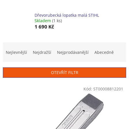
Dřevorubecká lopatka malá STIHL
Skladem
(1 ks)
1 690 Kč
Ř
a
Nejlevnější
Nejdražší
Nejprodávanější
Abecedně
z
e
n
OTEVŘÍT FILTR
í
p
V
r
Kód:
ST00008812201
ý
o
p
d
i
u
s
k
p
t
r
ů