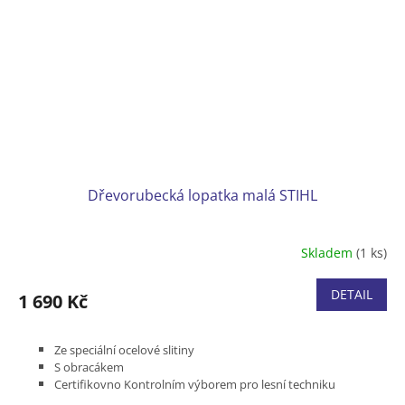
Dřevorubecká lopatka malá STIHL
Skladem
(1 ks)
DETAIL
1 690 Kč
Ze speciální ocelové slitiny
S obracákem
Certifikovno Kontrolním výborem pro lesní techniku
Hmotnost 1 800 g