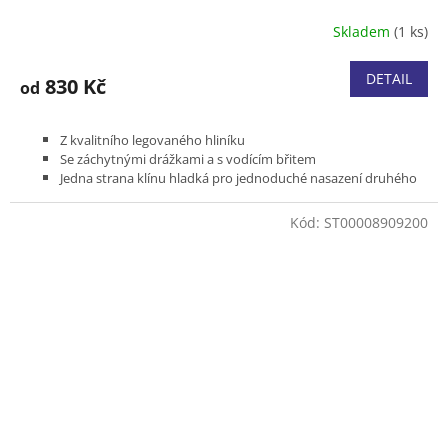
Skladem
(1 ks)
DETAIL
830 Kč
od
Z kvalitního legovaného hliníku
Se záchytnými drážkami a s vodícím břitem
Jedna strana klínu hladká pro jednoduché nasazení druhého
klínu do porážecího řezu
Velikost 600g (22cm), 800g (24cm) nebo 1000g (26cm)
Kód:
ST00008909200