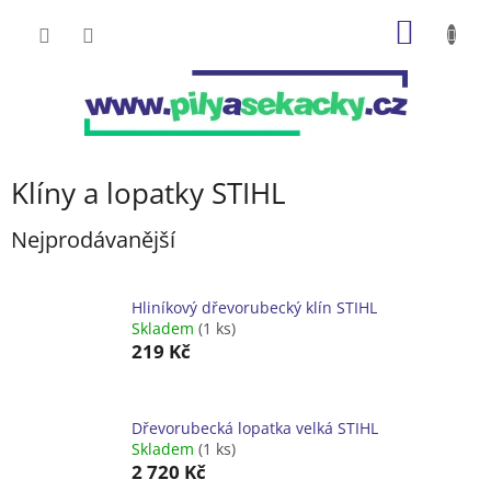
Přejít
NÁKUP
na
obsah
KOŠÍK
Klíny a lopatky STIHL
Nejprodávanější
Hliníkový dřevorubecký klín STIHL
Skladem
(1 ks)
219 Kč
Dřevorubecká lopatka velká STIHL
Skladem
(1 ks)
2 720 Kč