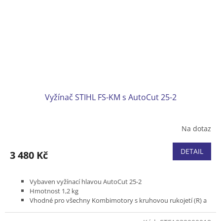
Vyžínač STIHL FS-KM s AutoCut 25-2
Na dotaz
DETAIL
3 480 Kč
Vybaven vyžínací hlavou AutoCut 25-2
Hmotnost 1,2 kg
Vhodné pro všechny Kombimotory s kruhovou rukojetí (R) a
zádové vyžínače s dělitelnou tyčí