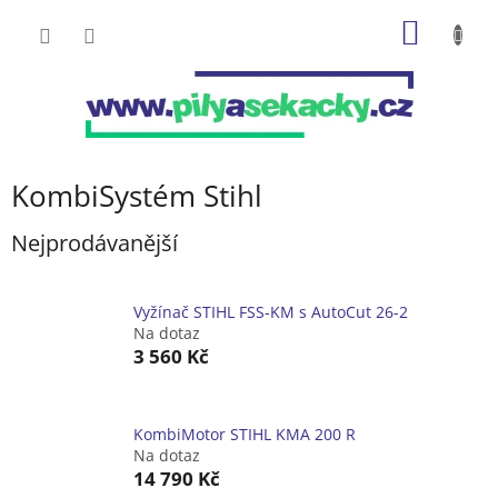
Přejít
NÁKUP
na
obsah
KOŠÍK
KombiSystém Stihl
Nejprodávanější
Vyžínač STIHL FSS-KM s AutoCut 26-2
Na dotaz
3 560 Kč
KombiMotor STIHL KMA 200 R
Na dotaz
14 790 Kč