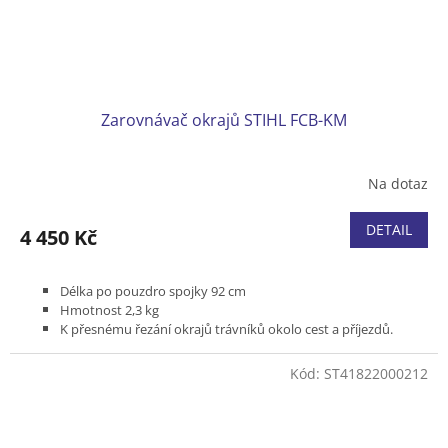
Zarovnávač okrajů STIHL FCB-KM
Na dotaz
DETAIL
4 450 Kč
Délka po pouzdro spojky 92 cm
Hmotnost 2,3 kg
K přesnému řezání okrajů trávníků okolo cest a příjezdů.
Pro Kombimotory s kruhovou rukojetí (R)
Kód:
ST41822000212