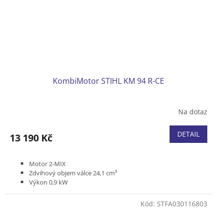
KombiMotor STIHL KM 94 R-CE
Na dotaz
DETAIL
13 190 Kč
Motor 2-MIX
Zdvihový objem válce 24,1 cm³
Výkon 0,9 kW
Hmotnost (bez paliva) 4,0 kg
Kód:
STFA030116803