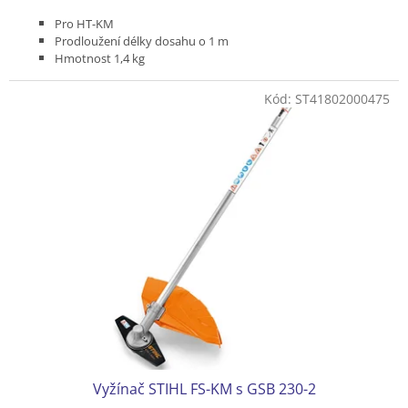
Pro HT-KM
Prodloužení délky dosahu o 1 m
Hmotnost 1,4 kg
Ocelová
Kód:
ST41802000475
Vyžínač STIHL FS-KM s GSB 230-2