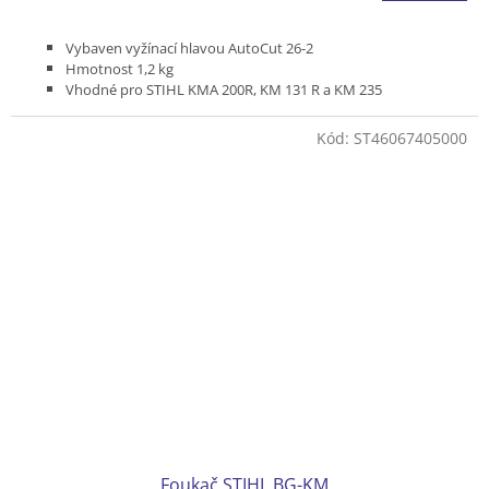
Vybaven vyžínací hlavou AutoCut 26-2
Hmotnost 1,2 kg
Vhodné pro STIHL KMA 200R, KM 131 R a KM 235
Kód:
ST46067405000
Foukač STIHL BG-KM