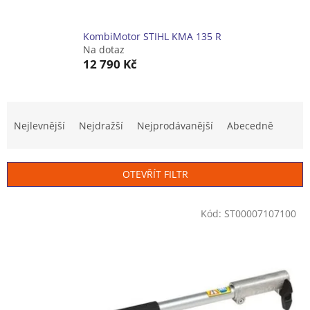
KombiMotor STIHL KMA 135 R
Na dotaz
12 790 Kč
Ř
a
Nejlevnější
Nejdražší
Nejprodávanější
Abecedně
z
e
n
OTEVŘÍT FILTR
í
p
V
r
Kód:
ST00007107100
ý
o
p
d
i
u
s
k
p
t
r
ů