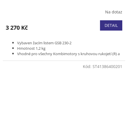
Na dotaz
DETAIL
3 270 Kč
Vybaven žacím listem GSB 230-2
Hmotnost 1,2 kg
Vhodné pro všechny Kombimotory s kruhovou rukojetí (R) a
zádové vyžínače s dělitelnou tyčí
Kód:
ST41386400201