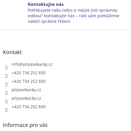
y
Kontaktujte nás
v
Potřebujete radu nebo si nejste jistí správnou
ý
volbou? Kontaktujte nás – rádi vám pomůžeme
p
nalézt správné řešení.
i
Z
s
u
á
p
a
Kontakt
t
í
info
@
pilyasekacky.cz
+420 734 252 830
+420 734 252 830
pilyasekacky.cz
pilyasekacky.cz
+420 734 252 830
Informace pro vás