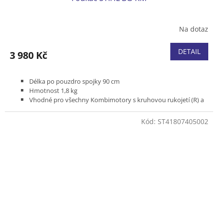
Na dotaz
DETAIL
3 980 Kč
Délka po pouzdro spojky 90 cm
Hmotnost 1,8 kg
Vhodné pro všechny Kombimotory s kruhovou rukojetí (R) a
zádové vyžínače s dělitelnou tyčí
Kód:
ST41807405002