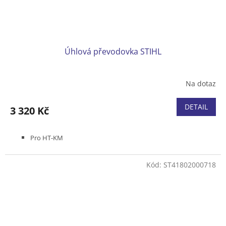
Úhlová převodovka STIHL
Na dotaz
DETAIL
3 320 Kč
Pro HT-KM
Kód:
ST41802000718