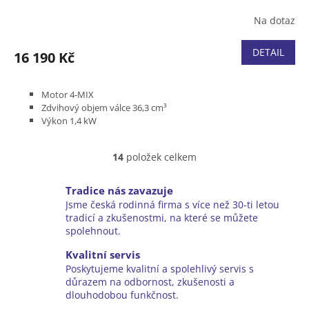
Na dotaz
DETAIL
16 190 Kč
Motor 4-MIX
Zdvihový objem válce 36,3 cm³
Výkon 1,4 kW
Hmotnost (bez paliva) 4,4 kg
14
položek celkem
O
v
l
Tradice nás zavazuje
á
Jsme česká rodinná firma s více než 30-ti letou
d
tradicí a zkušenostmi, na které se můžete
a
spolehnout.
c
í
Kvalitní servis
p
Poskytujeme kvalitní a spolehlivý servis s
r
důrazem na odbornost, zkušenosti a
v
dlouhodobou funkčnost.
k