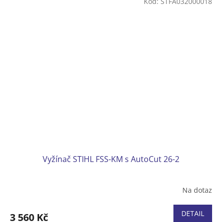
Kód:
STFA032000018
Vyžínač STIHL FSS-KM s AutoCut 26-2
Na dotaz
DETAIL
3 560 Kč