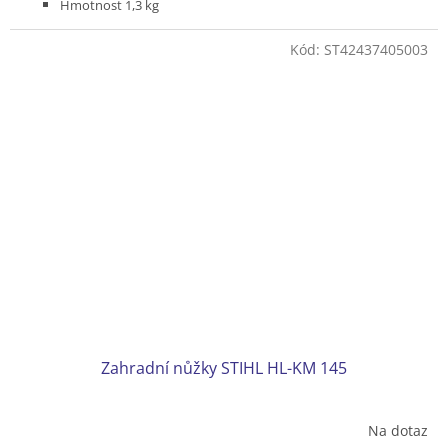
Hmotnost 1,3 kg
K odřezávání větví ve výšce z bezpečného postoje na zemi
Pro Kombimotory s kruhovou rukojetí (R)
Kód:
ST42437405003
Zahradní nůžky STIHL HL-KM 145
Na dotaz