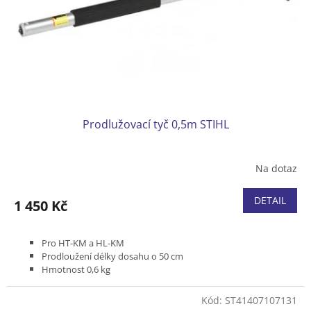
o
d
u
k
t
ů
Prodlužovací tyč 0,5m STIHL
Na dotaz
DETAIL
1 450 Kč
Pro HT-KM a HL-KM
Prodloužení délky dosahu o 50 cm
Hmotnost 0,6 kg
Hliníková
Kód:
ST41407107131