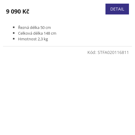
DETAIL
9 090 Kč
Řezná délka 50 cm
Celková délka 148 cm
Hmotnost 2,3 kg
Pro náročné práce na vysokých živých plotech
Pro Kombimotory s kruhovou rukojetí (R)
Kód:
STFA020116811