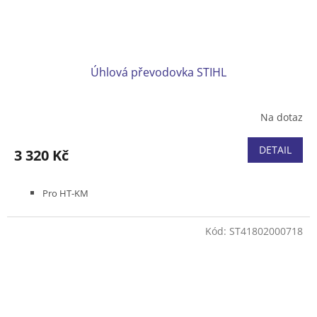
Úhlová převodovka STIHL
Na dotaz
DETAIL
3 320 Kč
Pro HT-KM
Kód:
ST41802000718