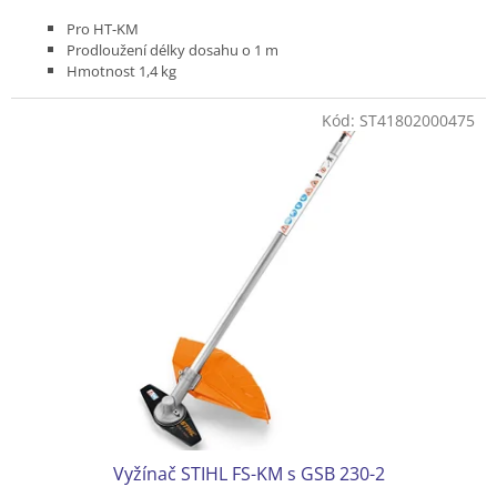
Pro HT-KM
Prodloužení délky dosahu o 1 m
Hmotnost 1,4 kg
Ocelová
Kód:
ST41802000475
Vyžínač STIHL FS-KM s GSB 230-2