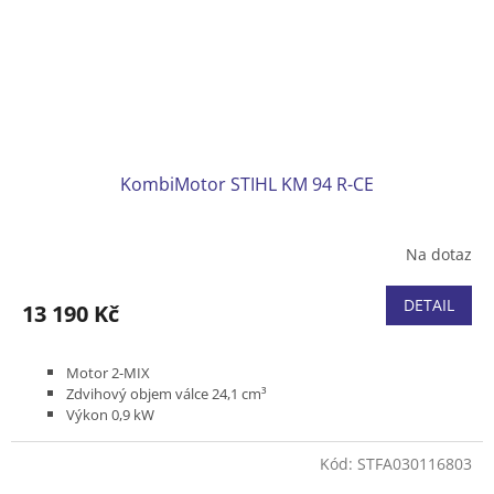
KombiMotor STIHL KM 94 R-CE
Na dotaz
DETAIL
13 190 Kč
Motor 2-MIX
Zdvihový objem válce 24,1 cm³
Výkon 0,9 kW
Hmotnost (bez paliva) 4,0 kg
Kód:
STFA030116803