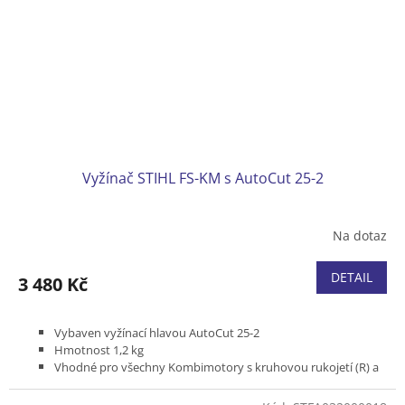
Vyžínač STIHL FS-KM s AutoCut 25-2
Na dotaz
DETAIL
3 480 Kč
Vybaven vyžínací hlavou AutoCut 25-2
Hmotnost 1,2 kg
Vhodné pro všechny Kombimotory s kruhovou rukojetí (R) a
zádové vyžínače s dělitelnou tyčí