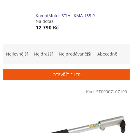
KombiMotor STIHL KMA 135 R
Na dotaz
12 790 Kč
Ř
a
Nejlevnější
Nejdražší
Nejprodávanější
Abecedně
z
e
n
OTEVŘÍT FILTR
í
p
V
r
Kód:
ST00007107100
ý
o
p
d
i
u
s
k
p
t
r
ů