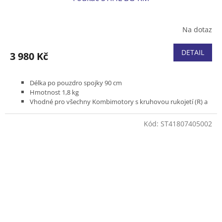
Na dotaz
DETAIL
3 980 Kč
Délka po pouzdro spojky 90 cm
Hmotnost 1,8 kg
Vhodné pro všechny Kombimotory s kruhovou rukojetí (R) a
zádové vyžínače s dělitelnou tyčí
Kód:
ST41807405002