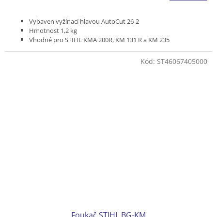
Vybaven vyžínací hlavou AutoCut 26-2
Hmotnost 1,2 kg
Vhodné pro STIHL KMA 200R, KM 131 R a KM 235
Kód:
ST46067405000
Foukač STIHL BG-KM