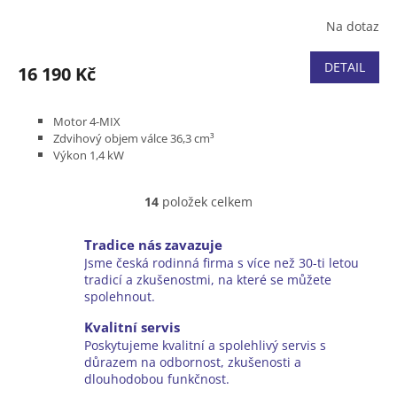
Na dotaz
DETAIL
16 190 Kč
Motor 4-MIX
Zdvihový objem válce 36,3 cm³
Výkon 1,4 kW
Hmotnost (bez paliva) 4,4 kg
14
položek celkem
O
v
l
Tradice nás zavazuje
á
Jsme česká rodinná firma s více než 30-ti letou
d
tradicí a zkušenostmi, na které se můžete
a
spolehnout.
c
í
Kvalitní servis
p
Poskytujeme kvalitní a spolehlivý servis s
r
důrazem na odbornost, zkušenosti a
v
dlouhodobou funkčnost.
k