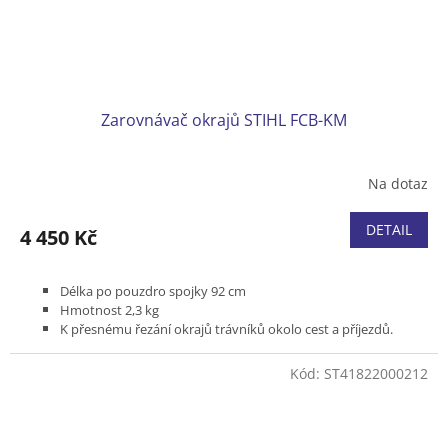
Zarovnávač okrajů STIHL FCB-KM
Na dotaz
DETAIL
4 450 Kč
Délka po pouzdro spojky 92 cm
Hmotnost 2,3 kg
K přesnému řezání okrajů trávníků okolo cest a příjezdů.
Pro Kombimotory s kruhovou rukojetí (R)
Kód:
ST41822000212