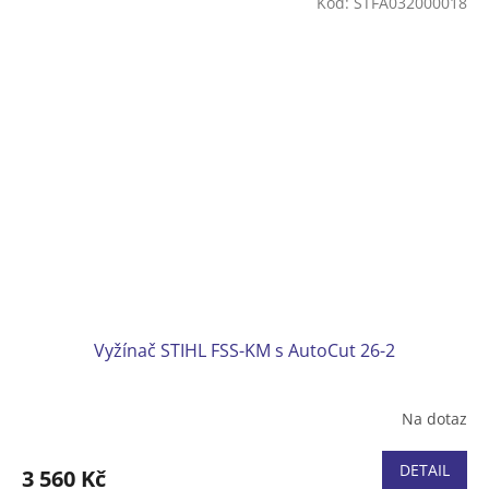
Kód:
STFA032000018
Vyžínač STIHL FSS-KM s AutoCut 26-2
Na dotaz
DETAIL
3 560 Kč