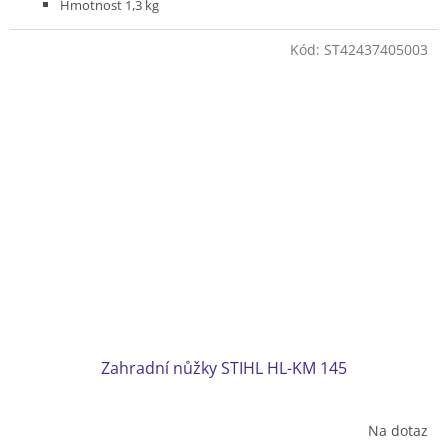
Hmotnost 1,3 kg
K odřezávání větví ve výšce z bezpečného postoje na zemi
Pro Kombimotory s kruhovou rukojetí (R)
Kód:
ST42437405003
Zahradní nůžky STIHL HL-KM 145
Na dotaz