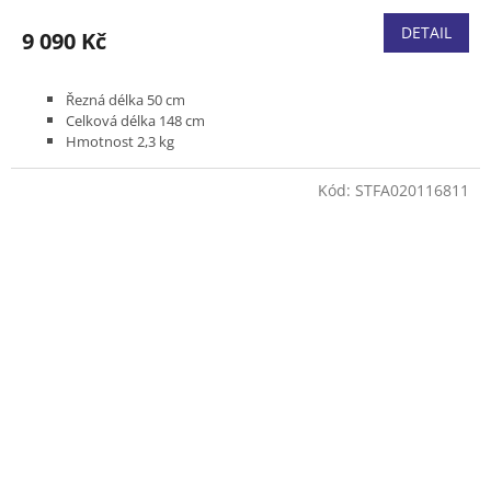
DETAIL
9 090 Kč
Řezná délka 50 cm
Celková délka 148 cm
Hmotnost 2,3 kg
Pro náročné práce na vysokých živých plotech
Pro Kombimotory s kruhovou rukojetí (R)
Kód:
STFA020116811