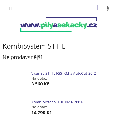
Přejít
NÁKUP
na
obsah
KOŠÍK
KombiSystem STIHL
Nejprodávanější
Vyžínač STIHL FSS-KM s AutoCut 26-2
Na dotaz
3 560 Kč
KombiMotor STIHL KMA 200 R
Na dotaz
14 790 Kč