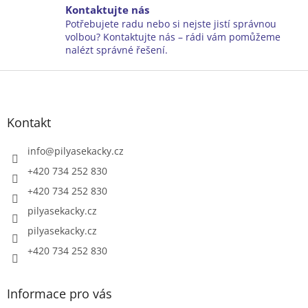
y
Kontaktujte nás
v
Potřebujete radu nebo si nejste jistí správnou
ý
volbou? Kontaktujte nás – rádi vám pomůžeme
p
nalézt správné řešení.
i
Z
s
u
á
p
a
Kontakt
t
í
info
@
pilyasekacky.cz
+420 734 252 830
+420 734 252 830
pilyasekacky.cz
pilyasekacky.cz
+420 734 252 830
Informace pro vás