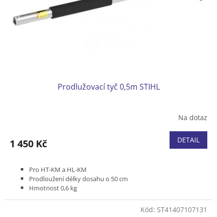
o
d
u
k
t
ů
Prodlužovací tyč 0,5m STIHL
Na dotaz
DETAIL
1 450 Kč
Pro HT-KM a HL-KM
Prodloužení délky dosahu o 50 cm
Hmotnost 0,6 kg
Hliníková
Kód:
ST41407107131