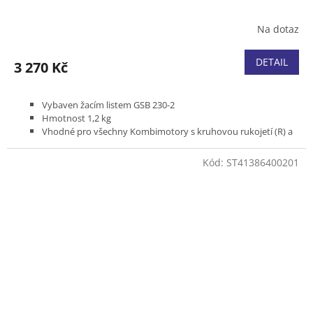
Na dotaz
DETAIL
3 270 Kč
Vybaven žacím listem GSB 230-2
Hmotnost 1,2 kg
Vhodné pro všechny Kombimotory s kruhovou rukojetí (R) a
zádové vyžínače s dělitelnou tyčí
Kód:
ST41386400201