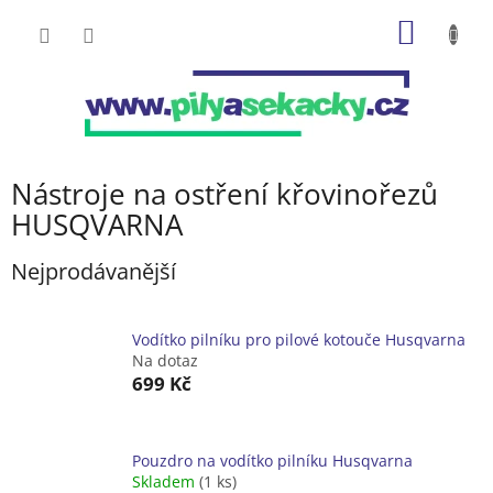
Přejít
NÁKUP
na
obsah
KOŠÍK
Nástroje na ostření křovinořezů
HUSQVARNA
Nejprodávanější
Vodítko pilníku pro pilové kotouče Husqvarna
Na dotaz
699 Kč
Pouzdro na vodítko pilníku Husqvarna
Skladem
(1 ks)