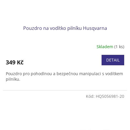
t
ů
Pouzdro na vodítko pilníku Husqvarna
Skladem
(1 ks)
DETAIL
349 Kč
Pouzdro pro pohodlnou a bezpečnou manipulaci s vodítkem
pilníku.
Kód:
HQ5056981-20