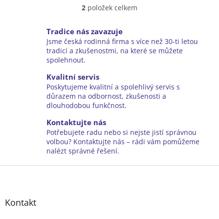
2
položek celkem
O
v
l
Tradice nás zavazuje
á
Jsme česká rodinná firma s více než 30-ti letou
d
tradicí a zkušenostmi, na které se můžete
a
spolehnout.
c
í
Kvalitní servis
p
Poskytujeme kvalitní a spolehlivý servis s
r
důrazem na odbornost, zkušenosti a
v
dlouhodobou funkčnost.
k
y
Kontaktujte nás
v
Potřebujete radu nebo si nejste jistí správnou
ý
volbou? Kontaktujte nás – rádi vám pomůžeme
p
nalézt správné řešení.
i
Z
s
u
á
p
a
Kontakt
t