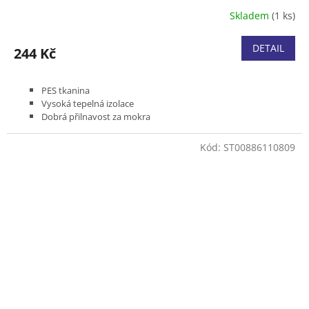
Skladem
(1 ks)
DETAIL
244 Kč
PES tkanina
Vysoká tepelná izolace
Dobrá přilnavost za mokra
Ideální pro zpracování dřeva v chladném mokrém počasí i ve
sněhu.
Kód:
ST00886110809
.
Velikosti S, M, L a XL