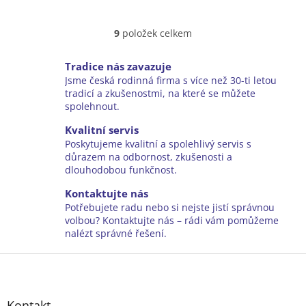
9
položek celkem
O
v
l
Tradice nás zavazuje
á
Jsme česká rodinná firma s více než 30-ti letou
d
tradicí a zkušenostmi, na které se můžete
a
spolehnout.
c
í
Kvalitní servis
p
Poskytujeme kvalitní a spolehlivý servis s
r
důrazem na odbornost, zkušenosti a
v
dlouhodobou funkčnost.
k
y
Kontaktujte nás
v
Potřebujete radu nebo si nejste jistí správnou
ý
volbou? Kontaktujte nás – rádi vám pomůžeme
p
nalézt správné řešení.
i
Z
s
u
á
p
a
Kontakt