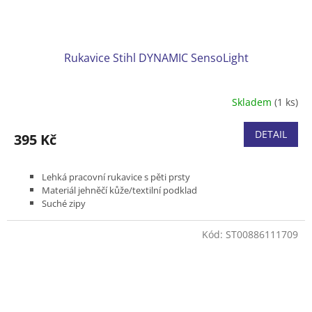
Rukavice Stihl DYNAMIC SensoLight
Skladem
(1 ks)
DETAIL
395 Kč
Lehká pracovní rukavice s pěti prsty
Materiál jehněčí kůže/textilní podklad
Suché zipy
Reflexní pruhy
Velikosti M, L a XL.
Kód:
ST00886111709