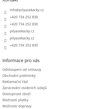
t
í
info
@
pilyasekacky.cz
+420 734 252 830
+420 734 252 830
pilyasekacky.cz
pilyasekacky.cz
+420 734 252 830
Informace pro vás
Odstoupení od smlouvy
Obchodní podmínky
Reklamační řád
Zpracování osobních údajů
Dostupnost zboží
Možnosti platby
Možnosti dopravy