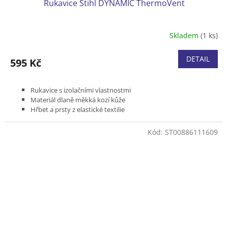
Rukavice Stihl DYNAMIC ThermoVent
Skladem
(1 ks)
DETAIL
595 Kč
Rukavice s izolačními vlastnostmi
Materiál dlaně měkká kozí kůže
Hřbet a prsty z elastické textilie
Velikosti M, L a XL
Kód:
ST00886111609