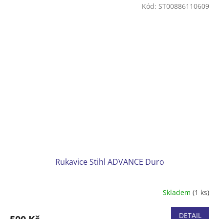
Velikosti M, L a XL.
Kód:
ST00886110609
Rukavice Stihl ADVANCE Duro
Skladem
(1 ks)
DETAIL