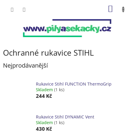
Přejít
NÁKUP
na
obsah
KOŠÍK
Ochranné rukavice STIHL
Nejprodávanější
Rukavice Stihl FUNCTION ThermoGrip
Skladem
(1 ks)
244 Kč
Rukavice Stihl DYNAMIC Vent
Skladem
(1 ks)
430 Kč