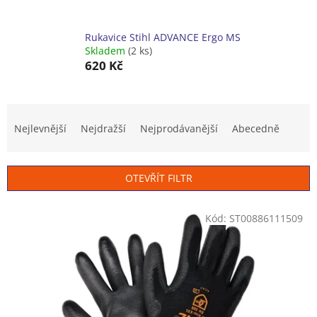
Rukavice Stihl ADVANCE Ergo MS
Skladem
(2 ks)
620 Kč
Ř
a
Nejlevnější
Nejdražší
Nejprodávanější
Abecedně
z
e
n
OTEVŘÍT FILTR
í
p
V
r
Kód:
ST00886111509
ý
o
p
d
i
u
s
k
p
t
r
ů