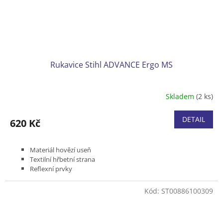
Rukavice Stihl ADVANCE Ergo MS
Skladem
(2 ks)
DETAIL
620 Kč
Materiál hovězí useň
Textilní hřbetní strana
Reflexní prvky
Suchý zip
Velikosti S, M, L a XL.
Kód:
ST00886100309