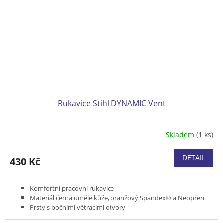
Rukavice Stihl DYNAMIC Vent
Skladem
(1 ks)
DETAIL
430 Kč
Komfortní pracovní rukavice
Materiál černá umělé kůže, oranžový Spandex® a Neopren
Prsty s bočními větracími otvory
Pružný gumový lem se suchým zipem