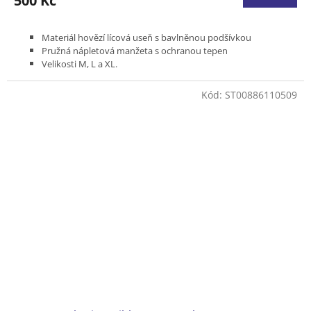
500 Kč
Materiál hovězí lícová useň s bavlněnou podšívkou
Pružná nápletová manžeta s ochranou tepen
Velikosti M, L a XL.
Kód:
ST00886110509