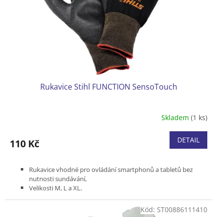
o
d
u
k
t
ů
Rukavice Stihl FUNCTION SensoTouch
Skladem
(1 ks)
DETAIL
110 Kč
Rukavice vhodné pro ovládání smartphonů a tabletů bez
nutnosti sundávání,
.
Velikosti M, L a XL
Kód:
ST00886111410