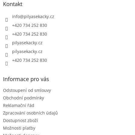
a
Kontakt
t
í
info
@
pilyasekacky.cz
+420 734 252 830
+420 734 252 830
pilyasekacky.cz
pilyasekacky.cz
+420 734 252 830
Informace pro vás
Odstoupení od smlouvy
Obchodní podmínky
Reklamační řád
Zpracování osobních údajů
Dostupnost zboží
Možnosti platby