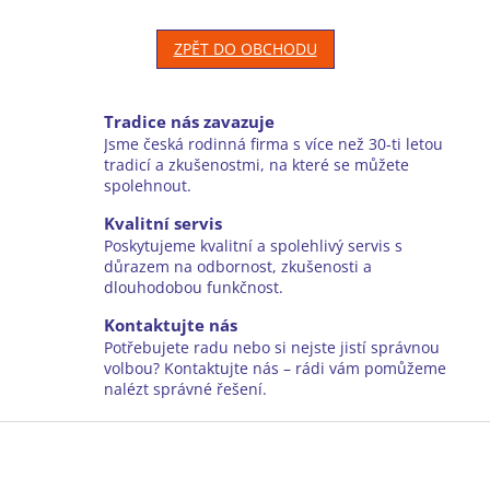
ZPĚT DO OBCHODU
Tradice nás zavazuje
Jsme česká rodinná firma s více než 30-ti letou
tradicí a zkušenostmi, na které se můžete
spolehnout.
Kvalitní servis
Poskytujeme kvalitní a spolehlivý servis s
důrazem na odbornost, zkušenosti a
dlouhodobou funkčnost.
Kontaktujte nás
Potřebujete radu nebo si nejste jistí správnou
volbou? Kontaktujte nás – rádi vám pomůžeme
nalézt správné řešení.
Z
á
p