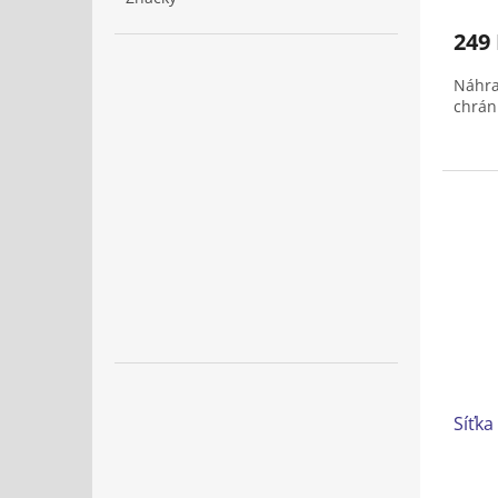
249
Náhra
chrán
Síťk