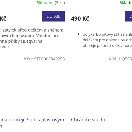
Skladem
(2 ks)
Skla
DETAIL
D
 Kč
490 Kč
í zátylek před deštěm a sněhem,
polykarbonátový štít s náh
ecovým lemováním. Vhodné pro
držákem pro dokonalou oc
nné přilby Husqvarna
obličeje při práci s křovino
ional.
vhodný i pro příležitostné u
motorových pil při řezání p
Kód:
ST00008840255
Kód:
HQ505
dřeva
možnost zakoupení náhrad
plexi nebo ocelové síťky
na obličeje Stihl s plastovým
Chrániče sluchu
m