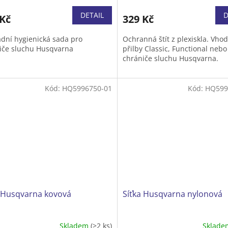
DETAIL
D
 Kč
329 Kč
dní hygienická sada pro
Ochranná štít z plexiskla. Vho
iče sluchu Husqvarna
přilby Classic, Functional nebo
chrániče sluchu Husqvarna.
Kód:
HQ5996750-01
Kód:
HQ599
a Husqvarna kovová
Síťka Husqvarna nylonová
Skladem
(>2 ks)
Sklad