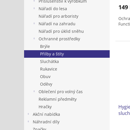
Příslušenství k výrobkům
149
Nářadí do lesa
Nářadí pro arboristy
Ochra
Nářadí na zahradu
Funct
Nářadí pro úklid sněhu
Ochranné prostředky
Brýle
Přilby a štíty
Sluchátka
Rukavice
Obuv
Oděvy
Oblečení pro volný čas
Reklamní předměty
Hygie
Hračky
sluc
Akční nabídka
Náhradní díly
Značky