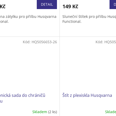
DETAIL
D
 Kč
149 Kč
na zátylku pro přilbu Husqvarna
Sluneční štítek pro přilbu Hus
ional.
Functional.
Kód:
HQ5056653-26
Kód:
HQ505
nická sada do chráničů
Štít z plexiskla Husqvarna
hu
Skladem
(2 ks)
Skla