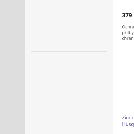
379
Ochra
přilby
chrán
Zimní
Husq