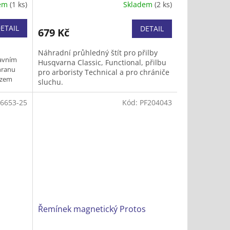
dem
(1 ks)
Skladem
(2 ks)
ETAIL
DETAIL
679 Kč
Náhradní průhledný štít pro přilby
lavním
Husqvarna Classic, Functional, přilbu
hranu
pro arboristy Technical a pro chrániče
řezem
sluchu.
živatele
alivového
6653-25
Kód:
PF204043
ního
Řemínek magnetický Protos