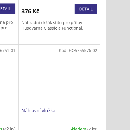
ETAIL
DETAIL
376 Kč
dná pro
Náhradní držák štítu pro přilby
 pro
Husqvarna Classic a Functional.
6751-01
Kód:
HQ5755576-02
Náhlavní vložka
em
(>2 ks)
Skladem
(2 ks)