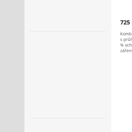
725
Kombi
s prů
% och
zářen
včetn
Odpov
Hmotn
vyžína
křovi
rosiči
navíc