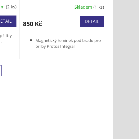
dem
(2 ks)
Skladem
(1 ks)
ETAIL
DETAIL
850 Kč
přilby
Magnetický řemínek pod bradu pro
.
přilby Protos Integral