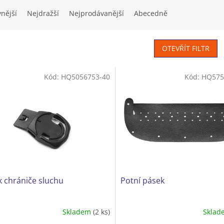
vnější
Nejdražší
Nejprodávanější
Abecedně
OTEVŘÍT FILTR
Kód:
HQ5056753-40
Kód:
HQ575
 chrániče sluchu
Potní pásek
Skladem
(2 ks)
Skla