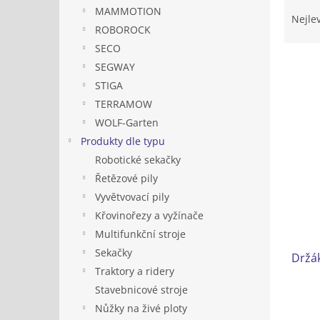
Ř
n
MAMMOTION
a
e
Nejle
ROBOROCK
z
l
e
SECO
n
SEGWAY
í
STIGA
p
V
TERRAMOW
r
ý
WOLF-Garten
o
p
d
Produkty dle typu
i
u
Robotické sekačky
s
k
Řetězové pily
p
t
r
Vyvětvovací pily
ů
o
Křovinořezy a vyžínače
d
Multifunkční stroje
u
Sekačky
Držák
k
Traktory a ridery
t
ů
Stavebnicové stroje
Nůžky na živé ploty