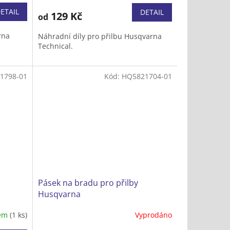
produktu
ETAIL
DETAIL
129 Kč
od
je
5,0
rna
Náhradní díly pro přilbu Husqvarna
z
Technical.
5
hvězdiček.
1798-01
Kód:
HQ5821704-01
Pásek na bradu pro přilby
Husqvarna
dem
(1 ks)
Vyprodáno