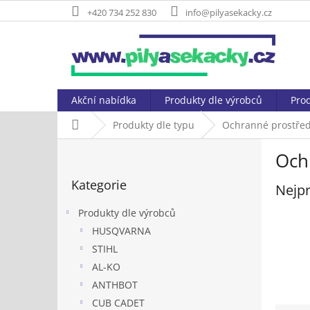
Přejít
+420 734 252 830
info@pilyasekacky.cz
na
obsah
Akční nabídka
Produkty dle výrobců
Prod
Domů
Produkty dle typu
Ochranné prostře
P
Ochr
o
Přeskočit
s
Kategorie
kategorie
Nejpr
t
r
Produkty dle výrobců
a
HUSQVARNA
n
STIHL
n
í
AL-KO
p
ANTHBOT
a
CUB CADET