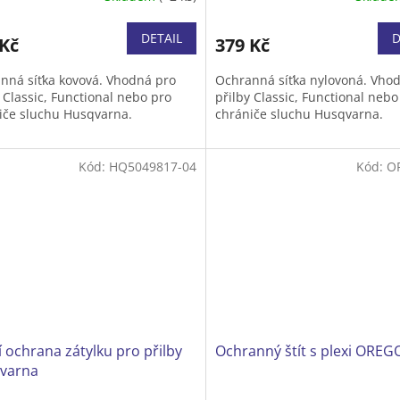
DETAIL
D
 Kč
379 Kč
nná síťka kovová. Vhodná pro
Ochranná síťka nylovoná. Vho
 Classic, Functional nebo pro
přilby Classic, Functional nebo
iče sluchu Husqvarna.
chrániče sluchu Husqvarna.
Kód:
HQ5049817-04
Kód:
O
 ochrana zátylku pro přilby
Ochranný štít s plexi ORE
varna