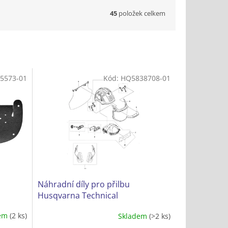
45
položek celkem
5573-01
Kód:
HQ5838708-01
Náhradní díly pro přilbu
Husqvarna Technical
dem
(2 ks)
Skladem
(>2 ks)
Průměrné
hodnocení