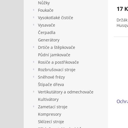
Nůžky
17 K
Foukače
Vysokotlaké čističe
Držák
Vysavače
Husqv
Čerpadla
Generátory
Drtiče a štěpkovače
Půdní jamkovače
Rosiče a postřikovače
Rozbrušovací stroje
Sněhové frézy
Štípače dřeva
Vertikutátory a odmechovače
Kultivátory
Ochr
Zametací stroje
Kompresory
Sklízecí stroje