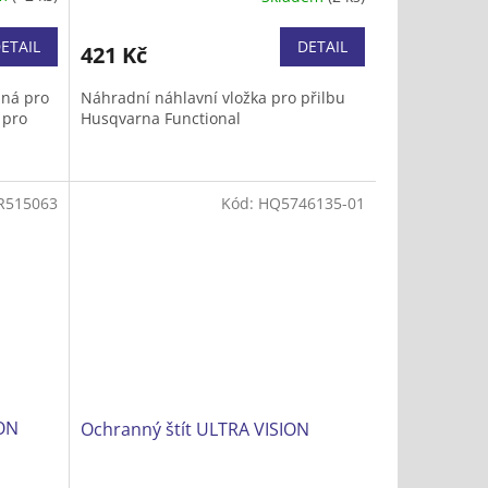
ETAIL
DETAIL
421 Kč
dná pro
Náhradní náhlavní vložka pro přilbu
 pro
Husqvarna Functional
R515063
Kód:
HQ5746135-01
GON
Ochranný štít ULTRA VISION