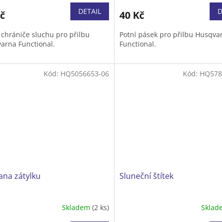
DETAIL
D
č
40 Kč
 chrániče sluchu pro přilbu
Potní pásek pro přilbu Husqva
arna Functional.
Functional.
Kód:
HQ5056653-06
Kód:
HQ578
ana zátylku
Sluneční štítek
Skladem
(2 ks)
Skla