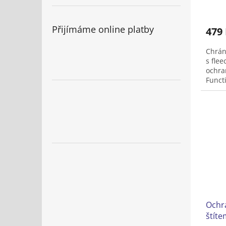
Přijímáme online platby
479
Chrán
s fle
ochra
Funct
Ochra
štíte