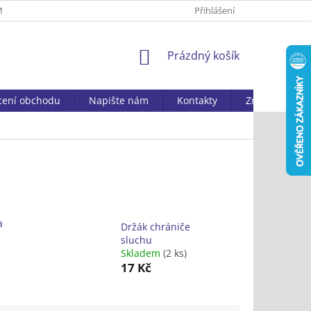
MAČNÍ ŘÁD
ZPRACOVÁNÍ OSOBNÍCH ÚDAJŮ
Přihlášení
DOSTUPNOST ZBOŽ
NÁKUPNÍ
Prázdný košík
KOŠÍK
ení obchodu
Napište nám
Kontakty
Značky
a
Držák chrániče
sluchu
Skladem
(2 ks)
17 Kč