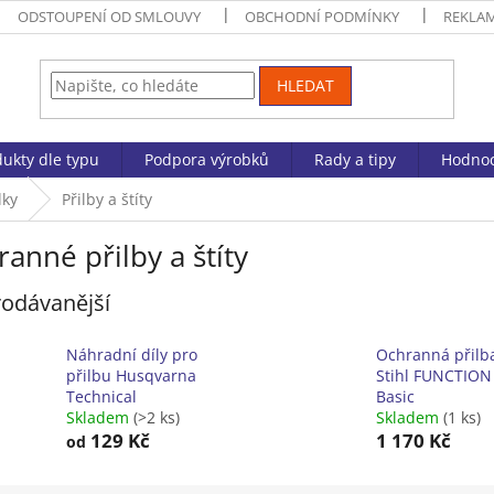
ODSTOUPENÍ OD SMLOUVY
OBCHODNÍ PODMÍNKY
REKLA
HLEDAT
ukty dle typu
Podpora výrobků
Rady a tipy
Hodnoc
dky
Přilby a štíty
anné přilby a štíty
odávanější
Náhradní díly pro
Ochranná přilb
přilbu Husqvarna
Stihl FUNCTION
Technical
Basic
Skladem
(>2 ks)
Skladem
(1 ks)
129 Kč
1 170 Kč
od