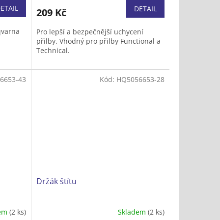
ETAIL
DETAIL
209 Kč
qvarna
Pro lepší a bezpečnější uchycení
přilby. Vhodný pro přilby Functional a
Technical.
6653-43
Kód:
HQ5056653-28
Držák štítu
dem
(2 ks)
Skladem
(2 ks)