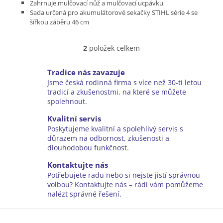
Zahrnuje mulčovací nůž a mulčovací ucpávku
Sada určená pro akumulátorové sekačky STIHL série 4 se
šířkou záběru 46 cm
Lze použít jen pro akumulátorové sekačky generace .2
2
položek celkem
O
v
l
Tradice nás zavazuje
á
Jsme česká rodinná firma s více než 30-ti letou
d
tradicí a zkušenostmi, na které se můžete
a
spolehnout.
c
í
Kvalitní servis
p
Poskytujeme kvalitní a spolehlivý servis s
r
důrazem na odbornost, zkušenosti a
v
dlouhodobou funkčnost.
k
y
Kontaktujte nás
v
Potřebujete radu nebo si nejste jistí správnou
ý
volbou? Kontaktujte nás – rádi vám pomůžeme
p
nalézt správné řešení.
i
Z
s
u