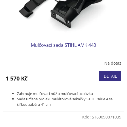
d
u
k
t
ů
Mulčovací sada STIHL AMK 443
Na dotaz
DETAIL
1 570 Kč
Zahrnuje mulčovací nůž a mulčovací ucpávku
Sada určená pro akumulátorové sekačky STIHL série 4 se
šířkou záběru 41 cm
Lze použít jen pro akumulátorové sekačky generace .2
Kód:
ST69090071039