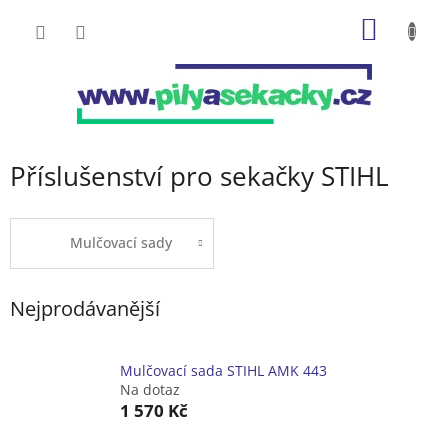
Přejít
NÁKUP
na
obsah
KOŠÍK
Příslušenství pro sekačky STIHL
Mulčovací sady
Nejprodávanější
Mulčovací sada STIHL AMK 443
Na dotaz
1 570 Kč