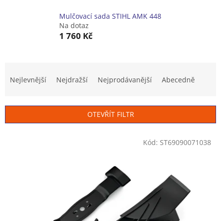
Mulčovací sada STIHL AMK 448
Na dotaz
1 760 Kč
Ř
a
Nejlevnější
Nejdražší
Nejprodávanější
Abecedně
z
e
n
OTEVŘÍT FILTR
í
p
V
r
Kód:
ST69090071038
ý
o
p
d
i
u
s
k
p
t
r
ů
o