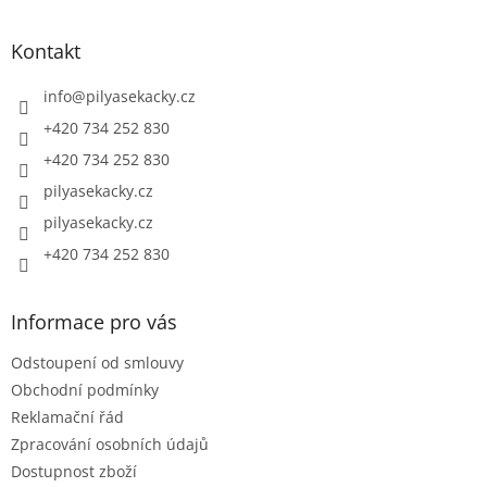
á
p
a
Kontakt
t
í
info
@
pilyasekacky.cz
+420 734 252 830
+420 734 252 830
pilyasekacky.cz
pilyasekacky.cz
+420 734 252 830
Informace pro vás
Odstoupení od smlouvy
Obchodní podmínky
Reklamační řád
Zpracování osobních údajů
Dostupnost zboží