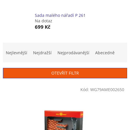
Sada malého nářadí P 261
Na dotaz
699 Kč
Ř
a
Nejlevnější
Nejdražší
Nejprodávanější
Abecedně
z
e
n
OTEVŘÍT FILTR
í
p
V
r
Kód:
WG79AME002650
ý
o
p
d
i
u
s
k
p
t
r
ů