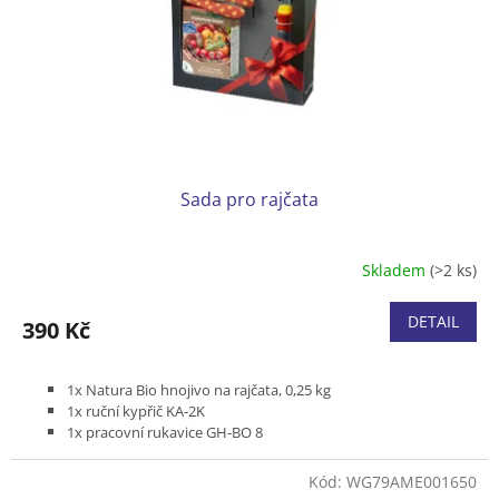
o
d
u
k
t
ů
Sada pro rajčata
Skladem
(>2 ks)
DETAIL
390 Kč
1x Natura Bio hnojivo na rajčata, 0,25 kg
1x ruční kypřič KA-2K
1x pracovní rukavice GH-BO 8
Kód:
WG79AME001650