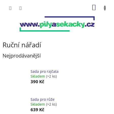
Přejít
NÁKUP
na
obsah
KOŠÍK
Ruční nářadí
Nejprodávanější
Sada pro rajčata
Skladem
(>2 ks)
390 Kč
Sada pro růže
Skladem
(>2 ks)
639 Kč