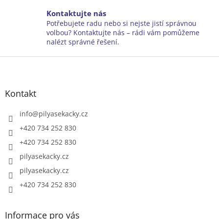
k
y
Kontaktujte nás
v
Potřebujete radu nebo si nejste jistí správnou
ý
volbou? Kontaktujte nás – rádi vám pomůžeme
p
nalézt správné řešení.
i
Z
s
u
á
p
a
Kontakt
t
í
info
@
pilyasekacky.cz
+420 734 252 830
+420 734 252 830
pilyasekacky.cz
pilyasekacky.cz
+420 734 252 830
Informace pro vás