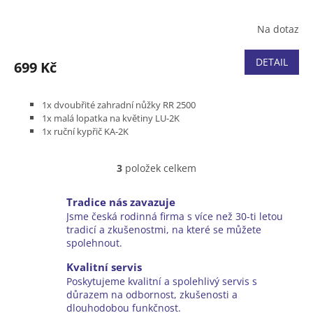
Na dotaz
DETAIL
699 Kč
1x dvoubřité zahradní nůžky RR 2500
1x malá lopatka na květiny LU-2K
1x ruční kypřič KA-2K
1x škrabka na spáry KF-2K
Made in Germany
3
položek celkem
O
v
l
Tradice nás zavazuje
á
Jsme česká rodinná firma s více než 30-ti letou
d
tradicí a zkušenostmi, na které se můžete
a
spolehnout.
c
í
Kvalitní servis
p
Poskytujeme kvalitní a spolehlivý servis s
r
důrazem na odbornost, zkušenosti a
v
dlouhodobou funkčnost.