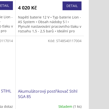
ETAIL
DETAIL
4 020 Kč
ie Lion -
Napětí baterie 12 V • Typ baterie Lion -
•
AS System • Obsah nádoby 5 l •
 tlaku v
Plynulé nastavování pracovního tlaku v
í pro
rozsahu 1,5 - 2,5 barů • Ideální pro
aplikaci tekutých přípravků na
ům,
ochranu proti plísním a škůdcům,
0117014
Kód:
ST48540117004
bení
hnojiv nebo prostředků na hubení
elkých
plevele v menších až středně velkých
zahradách • Hmotnost (bez
•
Bez
akumulátoru a obsahu) 2,1 kg • Včetně
akumulátoru AS 2 a nabíječky AL 1
 STIHL
Akumulátorový postřikovač Stihl
SGA 85
Na dotaz
Skladem
(1 ks)