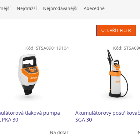
vnější
Nejdražší
Nejprodávanější
Abecedně
OTEVŘÍT FILTR
Kód:
STSA090119104
Kód:
STSA09
ulátorová tlaková pumpa
Akumulátorový postřikovač
L PKA 30
SGA 30
Na dotaz