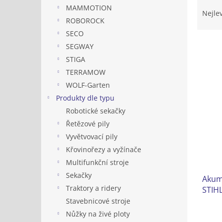
Ř
n
MAMMOTION
a
e
Nejle
ROBOROCK
z
l
e
SECO
n
SEGWAY
í
STIGA
p
V
TERRAMOW
r
ý
WOLF-Garten
o
p
d
Produkty dle typu
i
u
Robotické sekačky
s
k
Řetězové pily
p
t
r
Vyvětvovací pily
ů
o
Křovinořezy a vyžínače
d
Multifunkční stroje
u
Sekačky
Akum
k
Traktory a ridery
STIH
t
ů
Stavebnicové stroje
Nůžky na živé ploty