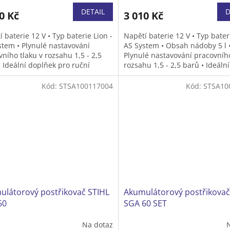
DETAIL
D
0 Kč
3 010 Kč
 baterie 12 V • Typ baterie Lion -
Napětí baterie 12 V • Typ bater
stem • Plynulé nastavování
AS System • Obsah nádoby 5 l 
ního tlaku v rozsahu 1,5 - 2,5
Plynulé nastavování pracovního
 I
deální doplňek pro ruční
rozsahu 1,5 - 2,5 barů • Ideáln
ikovače
STIHL SG 21
a
SG 31
,
aplikaci tekutých přípravků na
ě jako pro tlakovou nádrž STIHL
ochranu proti plísním a škůdc
Kód:
STSA100117004
Kód:
STSA10
ou k mobilnímu zásobování
hnojiv nebo prostředků na hu
 při práci s rozbrušovacími
plevele v menších až středně v
• Hmotnost (bez akumulátoru a
zahradách • Hmotnost (bez
u) 0,9 kg •
Bez baterie a
akumulátoru a obsahu) 2,1 kg 
ečky
baterie a nabíječky
ulátorový postřikovač STIHL
Akumulátorový postřikovač
60
SGA 60 SET
Na dotaz