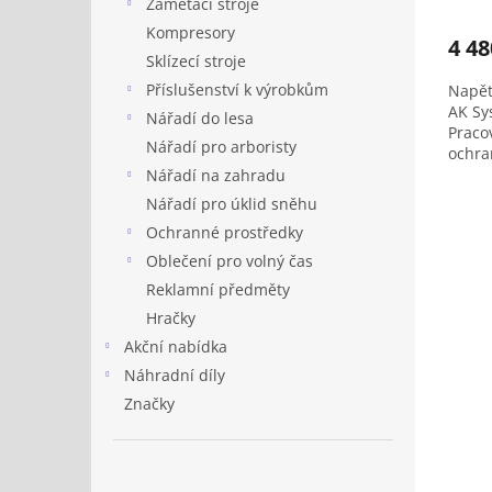
Zametací stroje
Kompresory
4 48
Sklízecí stroje
Příslušenství k výrobkům
Napětí
AK Sy
Nářadí do lesa
Pracov
Nářadí pro arboristy
ochran
zahra
Nářadí na zahradu
použi
Nářadí pro úklid sněhu
obsah
Ochranné prostředky
nabíj
Oblečení pro volný čas
Reklamní předměty
Hračky
Akční nabídka
Náhradní díly
Značky