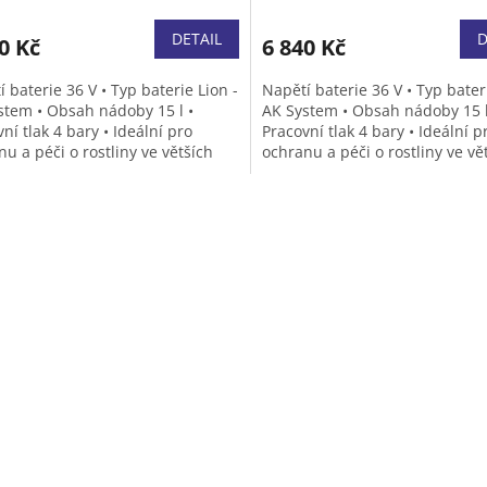
DETAIL
D
0 Kč
6 840 Kč
 baterie 36 V • Typ baterie Lion -
Napětí baterie 36 V • Typ bater
stem • Obsah nádoby 15 l •
AK System • Obsah nádoby 15 l
ní tlak 4 bary • Ideální pro
Pracovní tlak 4 bary • Ideální p
u a péči o rostliny ve větších
ochranu a péči o rostliny ve vě
dách i pro poloprofesionální
zahradách i pro poloprofesion
tí • Hmotnost (bez akumulátoru a
použití • Hmotnost (bez akumu
O
u) 5,0 kg •
Bez baterie a
obsahu) 5,0 kg • Dodávka včet
v
ečky
akumulátoru AK 10 a nabíječky
l
á
d
a
c
í
p
r
v
k
y
v