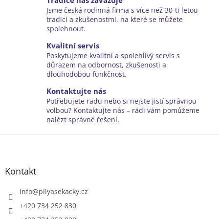
Tradice nás zavazuje
á
Jsme česká rodinná firma s více než 30-ti letou
d
tradicí a zkušenostmi, na které se můžete
a
spolehnout.
c
í
Kvalitní servis
p
Poskytujeme kvalitní a spolehlivý servis s
r
důrazem na odbornost, zkušenosti a
v
dlouhodobou funkčnost.
k
y
Kontaktujte nás
v
Potřebujete radu nebo si nejste jistí správnou
ý
volbou? Kontaktujte nás – rádi vám pomůžeme
p
nalézt správné řešení.
i
Z
s
u
á
p
a
Kontakt
t
í
info
@
pilyasekacky.cz
+420 734 252 830