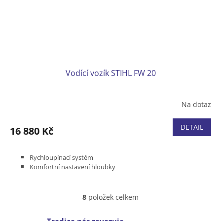
Vodící vozík STIHL FW 20
Na dotaz
DETAIL
16 880 Kč
Rychloupínací systém
Komfortní nastavení hloubky
8
položek celkem
O
v
l