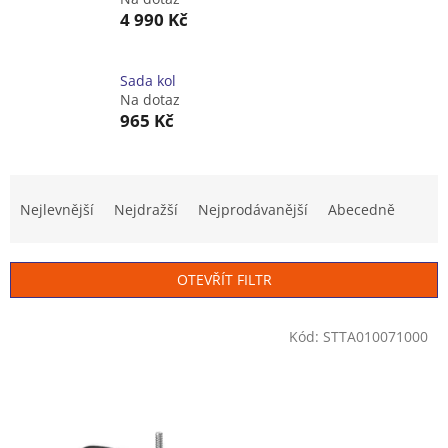
4 990 Kč
Sada kol
Na dotaz
965 Kč
Ř
a
Nejlevnější
Nejdražší
Nejprodávanější
Abecedně
z
e
n
OTEVŘÍT FILTR
í
p
V
r
Kód:
STTA010071000
ý
o
p
d
i
u
s
k
p