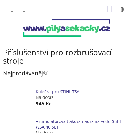
Přejít
NÁKUP
na
obsah
KOŠÍK
Příslušenství pro rozbrušovací
stroje
Nejprodávanější
Kolečka pro STIHL TSA
Na dotaz
945 Kč
Akumulátorová tlaková nádrž na vodu Stihl
WSA 40 SET
Na dotaz