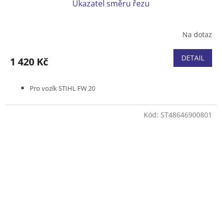
Ukazatel směru řezu
Na dotaz
DETAIL
1 420 Kč
Pro vozík STIHL FW 20
Kód:
ST48646900801