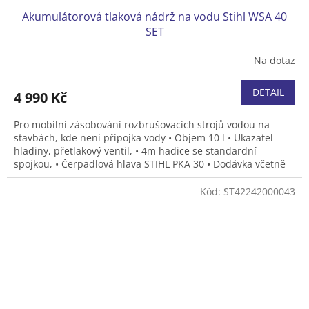
Akumulátorová tlaková nádrž na vodu Stihl WSA 40
SET
Na dotaz
DETAIL
4 990 Kč
Pro mobilní zásobování rozbrušovacích strojů vodou na
stavbách, kde není přípojka vody • Objem 10 l • Ukazatel
hladiny, přetlakový ventil, • 4m hadice se standardní
spojkou, • Čerpadlová hlava STIHL PKA 30 • Dodávka včetně
akumulátoru STIHL AS 2 a nabíječky STIHL AL 1.
Kód:
ST42242000043