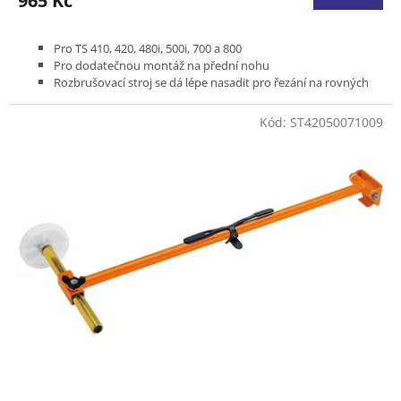
965 Kč
Pro TS 410, 420, 480i, 500i, 700 a 800
Pro dodatečnou montáž na přední nohu
Rozbrušovací stroj se dá lépe nasadit pro řezání na rovných
plochách
Kolečka s lehkým chodem usnadňují vedení stroje
Kód:
ST42050071009