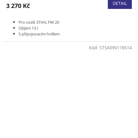
DETAIL
3 270 Kč
Pro vozík STIHL FW 20
Objem 13 l
S připojovacím hrdlem
Kód:
STSA090118514