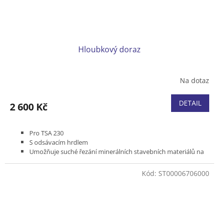
Hloubkový doraz
Na dotaz
DETAIL
2 600 Kč
Pro TSA 230
S odsávacím hrdlem
Umožňuje suché řezání minerálních stavebních materiálů na
rovných plochách s nízkou prašností
Přesné a plynulé nastavení hloubky řezu
Kód:
ST00006706000