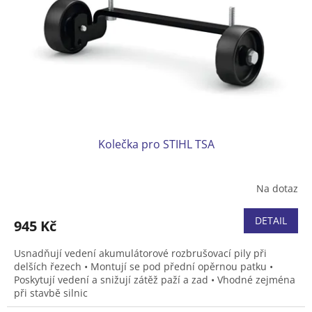
t
r
ů
o
d
u
k
t
ů
Kolečka pro STIHL TSA
Na dotaz
DETAIL
945 Kč
Usnadňují vedení akumulátorové rozbrušovací pily při
delších řezech • Montují se pod přední opěrnou patku •
Poskytují vedení a snižují zátěž paží a zad • Vhodné zejména
při stavbě silnic