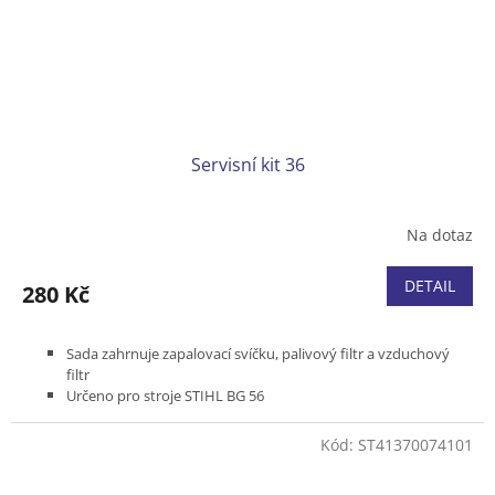
Servisní kit 36
Na dotaz
DETAIL
280 Kč
Sada zahrnuje zapalovací svíčku, palivový filtr a vzduchový
filtr
Určeno pro stroje STIHL BG 56
Kód:
ST41370074101