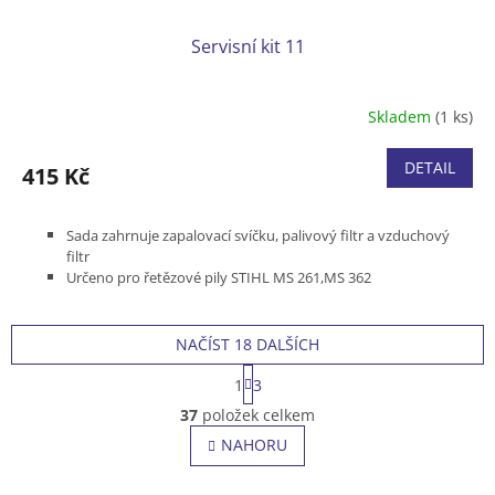
Servisní kit 11
Skladem
(1 ks)
DETAIL
415 Kč
Sada zahrnuje zapalovací svíčku, palivový filtr a vzduchový
filtr
Určeno pro řetězové pily STIHL MS 261,MS 362
NAČÍST 18 DALŠÍCH
S
1
3
t
O
r
37
položek celkem
v
á
l
NAHORU
n
á
k
o
d