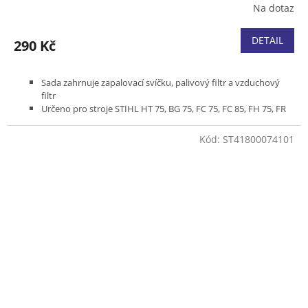
Na dotaz
DETAIL
290 Kč
Sada zahrnuje zapalovací svíčku, palivový filtr a vzduchový
filtr
Určeno pro stroje STIHL HT 75, BG 75, FC 75, FC 85, FH 75, FR
85, FS 75, FS 80, FS 85, KA 85, KM 85, PC 75
Kód:
ST41800074101