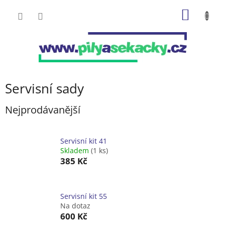
Přejít
NÁKUP
na
obsah
KOŠÍK
Servisní sady
Nejprodávanější
Servisní kit 41
Skladem
(1 ks)
385 Kč
Servisní kit 55
Na dotaz
600 Kč