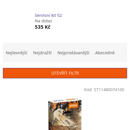
Servisní kit 52
Na dotaz
535 Kč
Ř
a
Nejlevnější
Nejdražší
Nejprodávanější
Abecedně
z
e
n
OTEVŘÍT FILTR
í
p
V
r
Kód:
ST11480074100
ý
o
p
d
i
u
s
k
p
t
r
ů