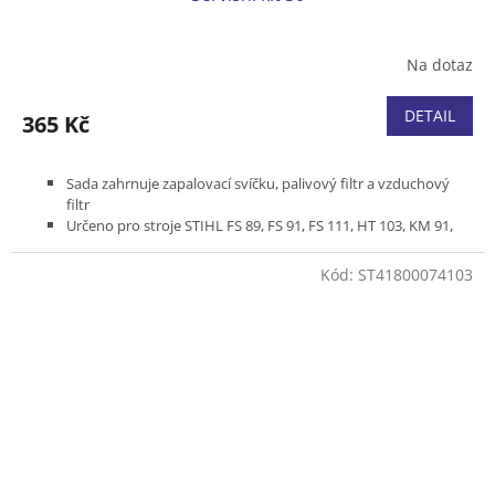
Na dotaz
DETAIL
365 Kč
Sada zahrnuje zapalovací svíčku, palivový filtr a vzduchový
filtr
Určeno pro stroje STIHL FS 89, FS 91, FS 111, HT 103, KM 91,
KM 111
Kód:
ST41800074103