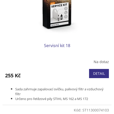
o
d
u
k
t
ů
Servisní kit 18
Na dotaz
DETAIL
255 Kč
Sada zahrnuje zapalovací svíčku, palivový filtr a vzduchový
filtr
Určeno pro řetězové pily STIHL MS 162 a MS 172
Kód:
ST11300074103