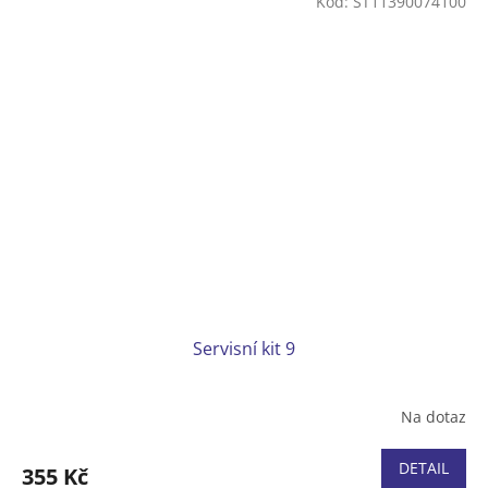
Kód:
ST11390074100
Servisní kit 9
Na dotaz
DETAIL
355 Kč