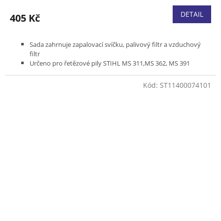
DETAIL
405 Kč
Sada zahrnuje zapalovací svíčku, palivový filtr a vzduchový
filtr
Určeno pro řetězové pily STIHL MS 311,MS 362, MS 391
Kód:
ST11400074101