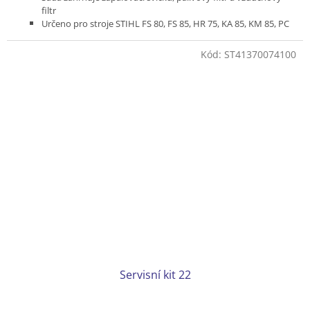
filtr
Určeno pro stroje STIHL FS 80, FS 85, HR 75, KA 85, KM 85, PC
70 a PC 75
Kód:
ST41370074100
Servisní kit 22