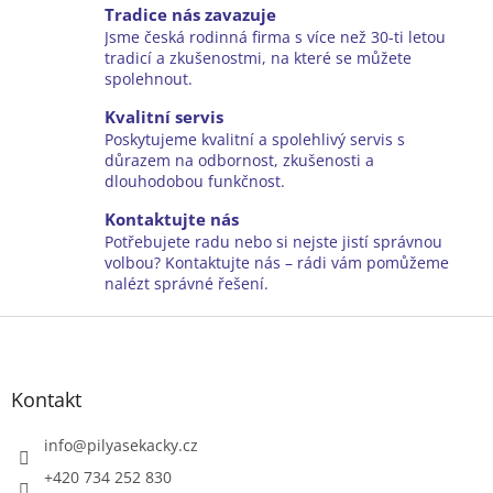
v
a
Tradice nás zavazuje
á
c
Jsme česká rodinná firma s více než 30-ti letou
n
í
tradicí a zkušenostmi, na které se můžete
í
p
spolehnout.
r
v
Kvalitní servis
k
Poskytujeme kvalitní a spolehlivý servis s
y
důrazem na odbornost, zkušenosti a
v
dlouhodobou funkčnost.
ý
Kontaktujte nás
p
i
Potřebujete radu nebo si nejste jistí správnou
s
volbou? Kontaktujte nás – rádi vám pomůžeme
u
nalézt správné řešení.
Z
á
p
a
Kontakt
t
í
info
@
pilyasekacky.cz
+420 734 252 830