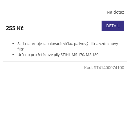
Na dotaz
DETAIL
255 Kč
Sada zahrnuje zapalovací svíčku, palivový filtr a vzduchový
filtr
Určeno pro řetězové pily STIHL MS 170, MS 180
Kód:
ST41400074100