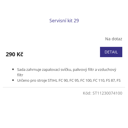
Servisní kit 29
Na dotaz
DETAIL
290 Kč
Sada zahrnuje zapalovací svíčku, palivový filtr a vzduchový
filtr
Určeno pro stroje STIHL FC 90, FC 95, FC 100, FC 110, FS 87, FS
90, FS 100, FS 110, FT 100, HL 90, HL 95, HL 100, HT 100, HT
101, KM 90, KM 100, KM 110
Kód:
ST11230074100