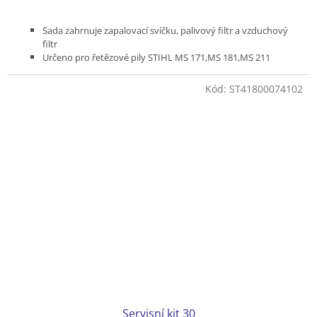
Sada zahrnuje zapalovací svíčku, palivový filtr a vzduchový
filtr
Určeno pro řetězové pily STIHL MS 171,MS 181,MS 211
Kód:
ST41800074102
Servisní kit 30