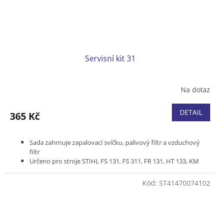
Servisní kit 31
Na dotaz
DETAIL
365 Kč
Sada zahrnuje zapalovací svíčku, palivový filtr a vzduchový
filtr
Určeno pro stroje STIHL FS 131, FS 311, FR 131, HT 133, KM
131, BT 131
Kód:
ST41470074102