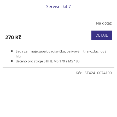
Servisní kit 7
Na dotaz
DETAIL
270 Kč
Sada zahrnuje zapalovací svíčku, palivový filtr a vzduchový
filtr
Určeno pro stroje STIHL MS 170 a MS 180
Kód:
ST42410074100