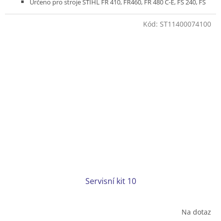
Určeno pro stroje STIHL FR 410, FR460, FR 480 C-E, FS 240, FS
260, FS 261, FS 360, FS 361, FS410, FS 411, FS 460, FS 461
Kód:
ST11400074100
Servisní kit 10
Na dotaz