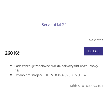
Servisní kit 24
Na dotaz
DETAIL
260 Kč
Sada zahrnuje zapalovací svíčku, palivový filtr a vzduchový
filtr
Určeno pro stroje STIHL FS 38,45,46,55, FC 55,HL 45
Kód:
ST41400074101