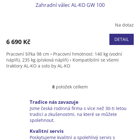
Zahradní válec AL-KO GW 100
Na dotaz
DETAIL
6 690 Kč
Pracovní šířka 98 cm • Pracovní hmotnost: 140 kg (vodní
náplň), 235 kg (písková náplň)
•
Kompatibilní se všemi
traktory AL-KO a solo by AL-KO
8
položek celkem
O
v
l
Tradice nás zavazuje
á
Jsme česká rodinná firma s více než 30-ti letou
d
tradicí a zkušenostmi, na které se můžete
a
spolehnout.
c
í
Kvalitní servis
p
Poskytujeme kvalitní a spolehlivý servis s