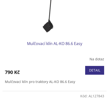
o
d
u
k
t
ů
Mulčovací klín AL-KO 86.6 Easy
Na dotaz
DETAIL
790 Kč
Mulčovací klín pro traktory AL-KO 86.6 Easy
Kód:
AL127843