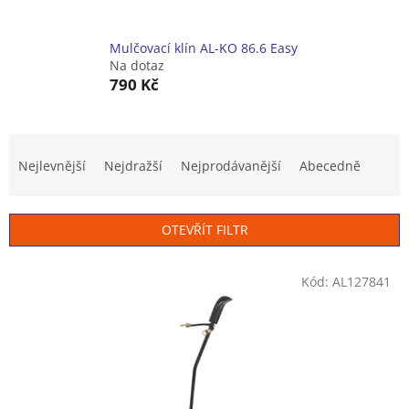
Mulčovací klín AL-KO 86.6 Easy
Na dotaz
790 Kč
Ř
a
Nejlevnější
Nejdražší
Nejprodávanější
Abecedně
z
e
n
OTEVŘÍT FILTR
í
p
V
r
Kód:
AL127841
ý
o
p
d
i
u
s
k
p
t
r
ů