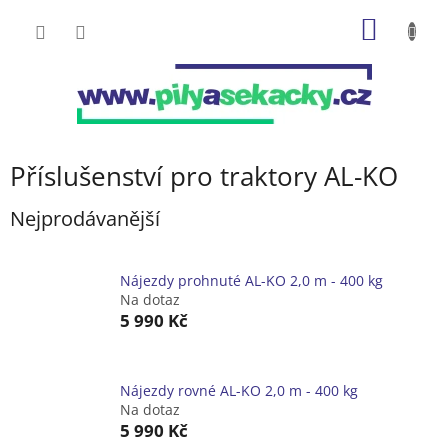
Přejít
NÁKUP
na
obsah
KOŠÍK
Příslušenství pro traktory AL-KO
Nejprodávanější
Nájezdy prohnuté AL-KO 2,0 m - 400 kg
Na dotaz
5 990 Kč
Nájezdy rovné AL-KO 2,0 m - 400 kg
Na dotaz
5 990 Kč