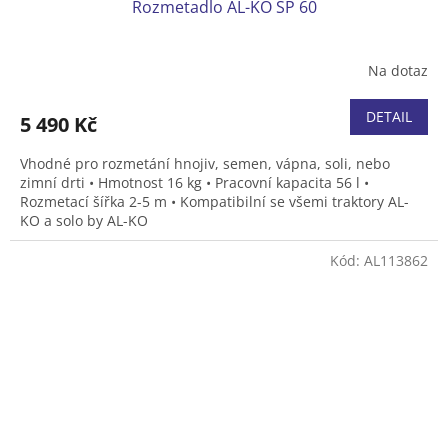
Rozmetadlo AL-KO SP 60
Na dotaz
DETAIL
5 490 Kč
Vhodné pro rozmetání hnojiv, semen, vápna, soli, nebo
zimní drti • Hmotnost 16 kg • Pracovní kapacita 56 l •
Rozmetací šířka 2-5 m
•
Kompatibilní se všemi traktory AL-
KO a solo by AL-KO
Kód:
AL113862