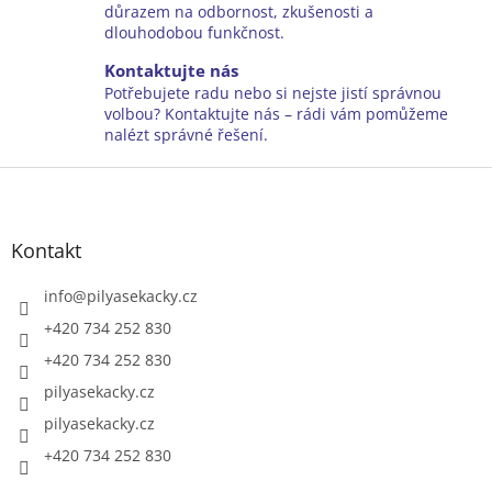
r
důrazem na odbornost, zkušenosti a
v
dlouhodobou funkčnost.
k
y
Kontaktujte nás
v
Potřebujete radu nebo si nejste jistí správnou
ý
volbou? Kontaktujte nás – rádi vám pomůžeme
p
nalézt správné řešení.
i
Z
s
u
á
p
a
Kontakt
t
í
info
@
pilyasekacky.cz
+420 734 252 830
+420 734 252 830
pilyasekacky.cz
pilyasekacky.cz
+420 734 252 830