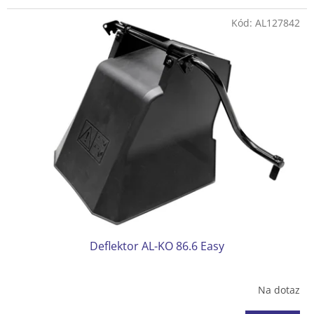
Kód:
AL127842
Deflektor AL-KO 86.6 Easy
Na dotaz