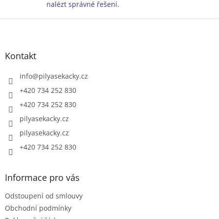
p
nalézt správné řešení.
i
Z
s
u
á
p
a
Kontakt
t
í
info
@
pilyasekacky.cz
+420 734 252 830
+420 734 252 830
pilyasekacky.cz
pilyasekacky.cz
+420 734 252 830
Informace pro vás
Odstoupení od smlouvy
Obchodní podmínky