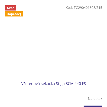
5 žacích nožů
Sběrný koš k dispozici jako příslušenství
Kód:
TG290401608/S15
Akce
Hmotnost 8,7 kg
Doprodej
Vřetenová sekačka Stiga SCM 440 FS
Na dotaz