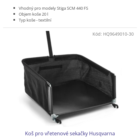
Vhodný pro modely Stiga SCM 440 FS
Objem koše 20 l
Typ koše - textilní
Kód:
HQ9649010-30
Koš pro vřetenové sekačky Husqvarna