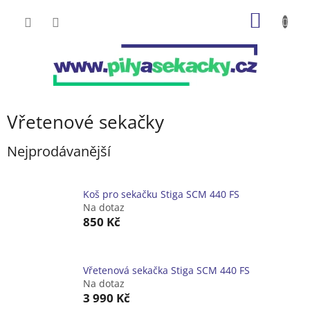
Přejít
NÁKUP
na
obsah
KOŠÍK
Vřetenové sekačky
Nejprodávanější
Koš pro sekačku Stiga SCM 440 FS
Na dotaz
850 Kč
Vřetenová sekačka Stiga SCM 440 FS
Na dotaz
3 990 Kč