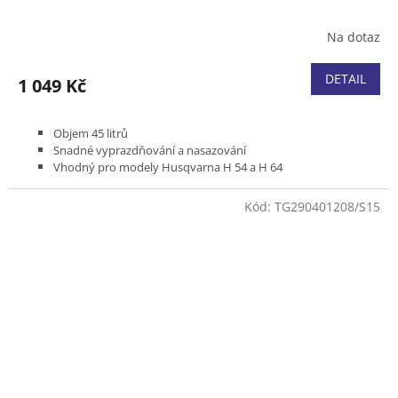
Na dotaz
DETAIL
1 049 Kč
Objem 45 litrů
Snadné vyprazdňování a nasazování
Vhodný pro modely Husqvarna H 54 a H 64
Kód:
TG290401208/S15