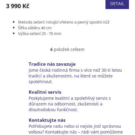
DETAIL
3 990 Kč
Metoda sečení: rotující vřeteno a pevný spodní nůž
Šířka záběru 40 cm
Výška sečení 25 - 76 mm
Sběrný koš k dispozici jako příslušenství
Hmotnost 17,2 kg
6
položek celkem
O
v
l
Tradice nás zavazuje
á
Jsme česká rodinná firma s více než 30-ti letou
d
tradicí a zkušenostmi, na které se můžete
a
spolehnout.
c
í
Kvalitní servis
p
Poskytujeme kvalitní a spolehlivý servis s
r
důrazem na odbornost, zkušenosti a
v
dlouhodobou funkčnost.
k
y
Kontaktujte nás
v
Potřebujete radu nebo si nejste jistí správnou
ý
volbou? Kontaktujte nás – rádi vám pomůžeme