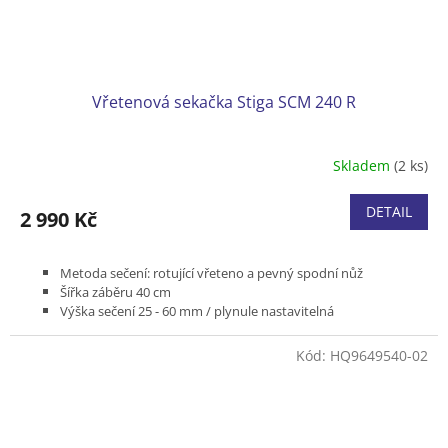
Vřetenová sekačka Stiga SCM 240 R
Skladem
(2 ks)
DETAIL
2 990 Kč
Metoda sečení: rotující vřeteno a pevný spodní nůž
Šířka záběru 40 cm
Výška sečení 25 - 60 mm / plynule nastavitelná
Sběrný koš k dispozici jako příslušenství
Hmotnost 10,5 kg
Kód:
HQ9649540-02