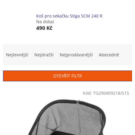
Koš pro sekačku Stiga SCM 240 R
Na dotaz
490 Kč
Ř
a
Nejlevnější
Nejdražší
Nejprodávanější
Abecedně
z
e
n
OTEVŘÍT FILTR
í
p
V
r
Kód:
TG290409218/S15
ý
o
p
d
i
u
s
k
p
t
r
ů