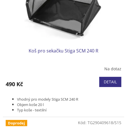
o
d
u
k
t
ů
Koš pro sekačku Stiga SCM 240 R
Na dotaz
DETAIL
490 Kč
Vhodný pro modely Stiga SCM 240 R
Objem koše 20 l
Typ koše - textilní
Kód:
TG290409618/S15
Doprodej